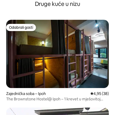
Druge kuće u nizu
Odabrali gosti
Odabrali gosti
Zajednička soba – Ipoh
Prosječna ocje
4,95 (38)
The Brownstone Hostel@ Ipoh – 1 krevet u mješovitoj
spavaonici