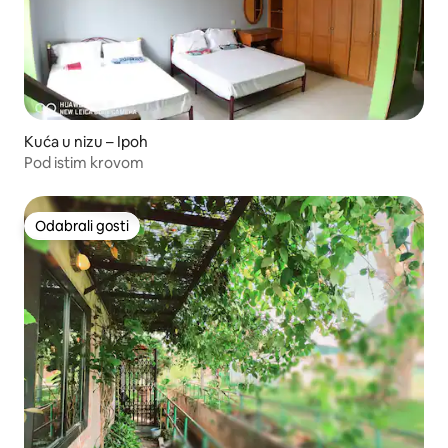
Kuća u nizu – Ipoh
Pod istim krovom
Odabrali gosti
Odabrali gosti