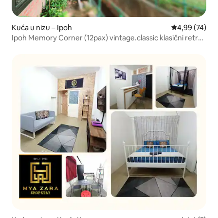
Kuća u nizu – Ipoh
Prosječna ocje
4,99 (74)
Ipoh Memory Corner (12pax) vintage.classic klasični retro.
Boutique B&B