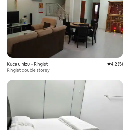
Kuća u nizu – Ringlet
Prosječna o
4,2 (5)
Ringlet double storey