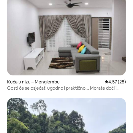
Kuća u nizu – Menglembu
Prosječna ocje
4,57 (28)
Gosti će se osjećati ugodno i praktično... Morate doći i
ostati na noćenje