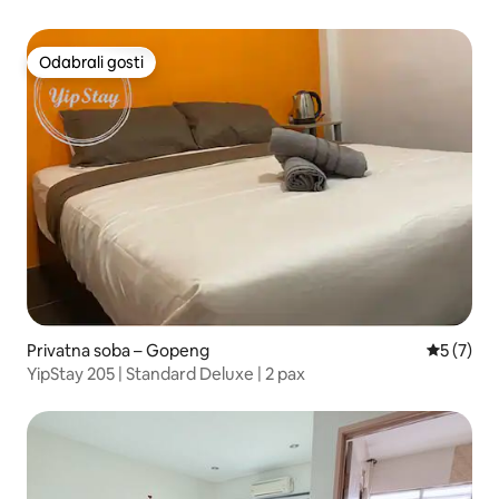
SamPohTong
Odabrali gosti
Odabrali gosti
Privatna soba – Gopeng
Prosječna
5 (7)
YipStay 205 | Standard Deluxe | 2 pax