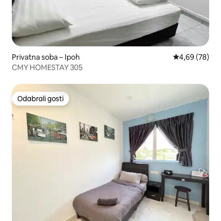
Privatna soba – Ipoh
Prosječna ocje
4,69 (78)
CMY HOMESTAY 305
Odabrali gosti
Odabrali gosti