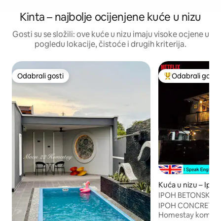
Kinta – najbolje ocijenjene kuće u nizu
Gosti su se složili: ove kuće u nizu imaju visoke ocjene u
pogledu lokacije, čistoće i drugih kriterija.
Odabrali gosti
Odabrali gosti
Odabrali gosti
Među najviše ran
Kuća u nizu – Ipoh
IPOH BETONSKA VI
gruba.vintag
IPOH CONCRETE Vi
Homestay kombinac