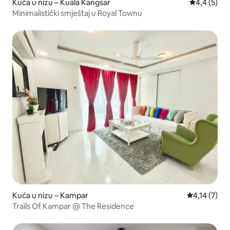
Kuća u nizu – Kuala Kangsar
Prosječna o
4,4 (5)
Minimalistički smještaj u Royal Townu
Kuća u nizu – Kampar
Prosječna oc
4,14 (7)
Trails Of Kampar @ The Residence