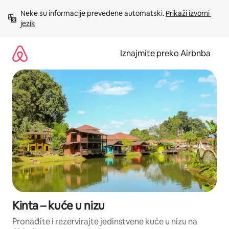
Prijeđi
Neke su informacije prevedene automatski. 
Prikaži izvorni 
na
jezik
sadržaj
Iznajmite preko Airbnba
Kinta – kuće u nizu
Pronađite i rezervirajte jedinstvene kuće u nizu na