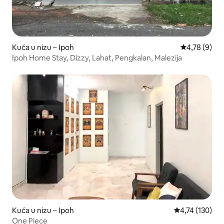
Kuća u nizu – Ipoh
Prosječna ocj
4,78 (9)
Ipoh Home Stay, Dizzy, Lahat, Pengkalan, Malezija
Kuća u nizu – Ipoh
Prosječna ocjen
4,74 (130)
One Piece