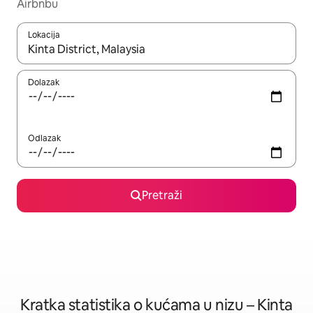
Airbnbu
Lokacija
Kada budu dostupni rezultati, moći ćete ih pregledati koristeći
Dolazak
Odlazak
Pretraži
Kratka statistika o kućama u nizu – Kinta