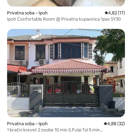
Privatna soba – Ipoh
Prosječna ocje
4,82 (17)
Ipoh Confortable Room @ Privatna kupaonica 1pax SY30
Privatna soba – Ipoh
Prosječna ocje
4,88 (32)
1 bračni krevet 2 osobe 10 min S.Pulai Tol 5 min