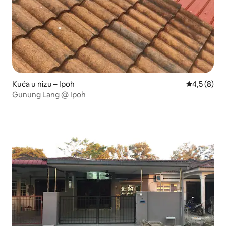
Kuća u nizu – Ipoh
Prosječna o
4,5 (8)
Gunung Lang @ Ipoh