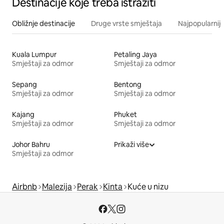
Destinacije koje treba istražiti
Obližnje destinacije
Druge vrste smještaja
Najpopularnije
Kuala Lumpur
Petaling Jaya
Smještaji za odmor
Smještaji za odmor
Sepang
Bentong
Smještaji za odmor
Smještaji za odmor
Kajang
Phuket
Smještaji za odmor
Smještaji za odmor
Johor Bahru
Prikaži više
Smještaji za odmor
Airbnb
Malezija
Perak
Kinta
Kuće u nizu