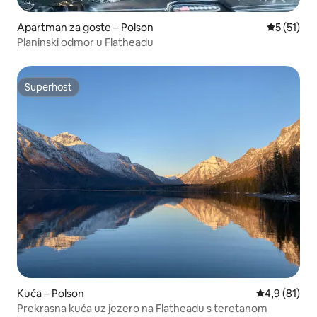
Apartman za goste – Polson
Prosječna 
5 (51)
Planinski odmor u Flatheadu
Superhost
Superhost
Kuća – Polson
Prosječna ocj
4,9 (81)
Prekrasna kuća uz jezero na Flatheadu s teretanom