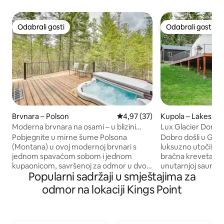
Odabrali gosti
Odabrali gosti
Odabrali gosti
Odabrali gosti
Brvnara – Polson
Prosječna ocjena: 4,97/5, recenz
4,97 (37)
Kupola – Lakeside
Moderna brvnara na osami – u blizini
Lux Glacier Dome
jezera Flathead
kada•Sauna•Šetnj
Pobjegnite u mirne šume Polsona
Dobro došli u Gla
(Montana) u ovoj modernoj brvnari s
luksuzno utočište 
jednom spavaćom sobom i jednom
bračna kreveta, ka
kupaonicom, savršenoj za odmor u dvoje
unutarnjoj sauni, m
Popularni sadržaji u smještajima za
ili miran odmor u samoći. Uživajte u
igri cornhole, TV-u
modernim udobnostima, uključujući
čajnoj kuhinji, peril
odmor na lokaciji Kings Point
uređaje od nehrđajućeg čelika, pametni
Fi-ju. Samo nekol
televizor, električni kamin i pažljivo
jezera Flathead, 
uređene detalje. Izađite van i uživajte u
kafića Lift Coffee 
privatnoj masažnoj kadi smještenoj ispod
splitovi za grijanje,