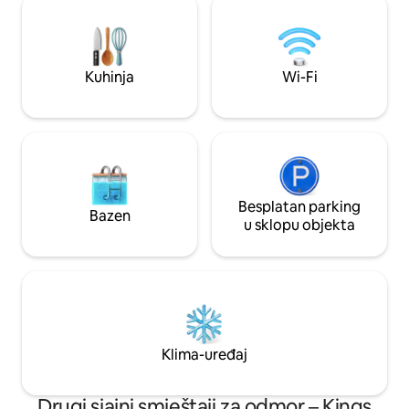
visokih stabala ili se opustite u
klimatizaciju om
zatvorenom prostoru nakon avanture
tijekom cijele godi
oko jezera Flathead, istraživanja
pijete li kavu na tr
državnog parka Wild Horse Island ili
kako prolaze ili s
Kuhinja
Wi-Fi
otkrivanja najboljih znamenitosti Glacier
kadi nakon planin
Countryja. Uz bračni krevet i dva
parku Glacier, vaš 
dodatna madraca na podu za fleksibilne
ispunjen nezabor
uvjete spavanja, ova osamljena brvnara
nudi miran boravak u prirodi s
jednostavnim pristupom prirodnim
ljepotama Montane. Ako danas ne
možete ugovoriti rezervaciju, pozivamo
Besplatan parking
Bazen
vas da ovaj oglas dodate u omiljene kako
u sklopu objekta
biste mu se mogli jednostavno vratiti kad
budete spremni.
Klima-uređaj
Drugi sjajni smještaji za odmor – Kings