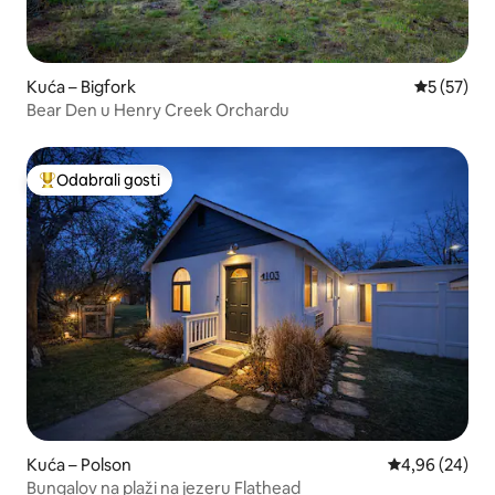
Kuća – Bigfork
Prosječna 
5 (57)
Bear Den u Henry Creek Orchardu
Odabrali gosti
Među najviše rangiranima s oznakom „Odabrali gosti”
Kuća – Polson
Prosječna ocje
4,96 (24)
Bungalov na plaži na jezeru Flathead