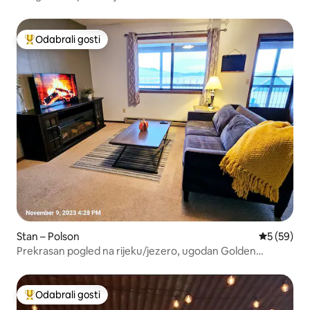
Odabrali gosti
Među najviše rangiranima s oznakom „Odabrali gosti”
Stan – Polson
Prosječna o
5 (59)
Prekrasan pogled na rijeku/jezero, ugodan Golden
Anchor #5
Odabrali gosti
Među najviše rangiranima s oznakom „Odabrali gosti”