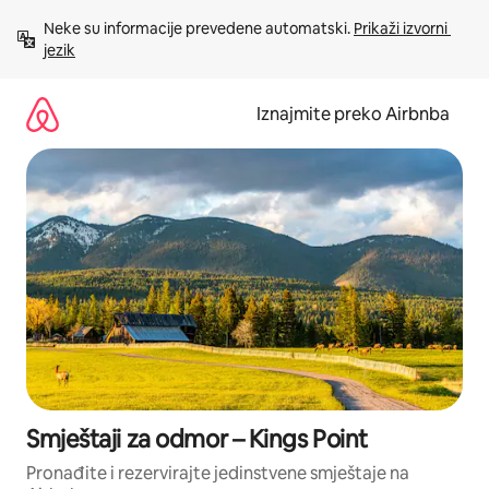
Prijeđi
Neke su informacije prevedene automatski. 
Prikaži izvorni 
na
jezik
sadržaj
Iznajmite preko Airbnba
Smještaji za odmor – Kings Point
Pronađite i rezervirajte jedinstvene smještaje na