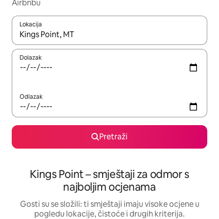
Airbnbu
Lokacija
Kada budu dostupni rezultati, moći ćete ih pregledati koristeći
Dolazak
Odlazak
Pretraži
Kings Point – smještaji za odmor s
najboljim ocjenama
Gosti su se složili: ti smještaji imaju visoke ocjene u
pogledu lokacije, čistoće i drugih kriterija.