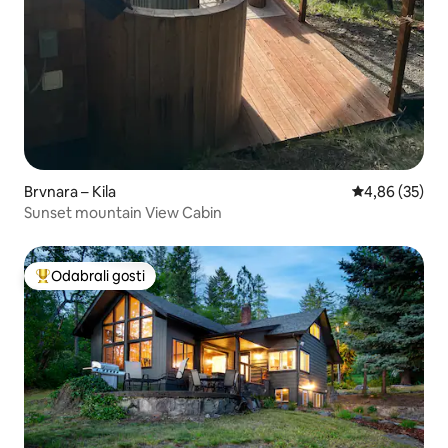
Brvnara – Kila
Prosječna ocje
4,86 (35)
Sunset mountain View Cabin
Odabrali gosti
Među najviše rangiranima s oznakom „Odabrali gosti”