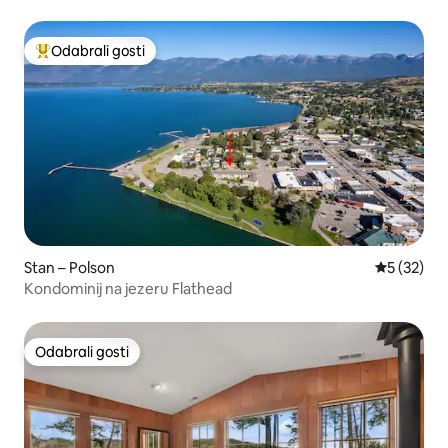
Odabrali gosti
Među najviše rangiranima s oznakom „Odabrali gosti”
Stan – Polson
Prosječna 
5 (32)
Kondominij na jezeru Flathead
Odabrali gosti
Odabrali gosti