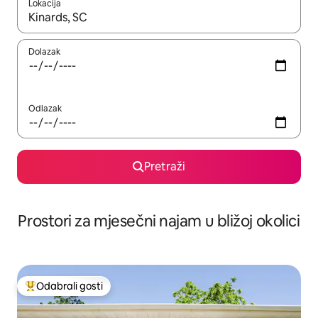
Lokacija
Kada budu dostupni rezultati, moći ćete ih pregledati koristeći
Dolazak
Odlazak
Pretraži
Prostori za mjesečni najam u bližoj okolici
Odabrali gosti
Među najviše rangiranima s oznakom „Odabrali gosti”