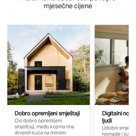
mjesečne cijene
Dobro opremljeni smještaji
Digitalni noma
ljudi
Ovi dobro opremljeni
smještaji, među kojima ima
Udobni smještaj
drvenih kuća na mirnim
nomade i ljude 