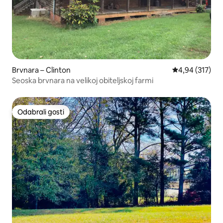
Brvnara – Clinton
Prosječna ocjen
4,94 (317)
Seoska brvnara na velikoj obiteljskoj farmi
Odabrali gosti
Odabrali gosti