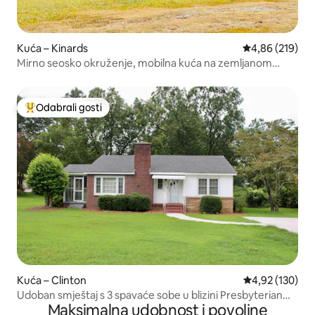
Kuća – Kinards
Prosječna ocjen
4,86 (219)
Mirno seosko okruženje, mobilna kuća na zemljanom
prilaznom putu
Odabrali gosti
Među najviše rangiranima s oznakom „Odabrali gosti”
Kuća – Clinton
Prosječna ocjen
4,92 (130)
Udoban smještaj s 3 spavaće sobe u blizini Presbyterian
Maksimalna udobnost i povoljne
Collegea