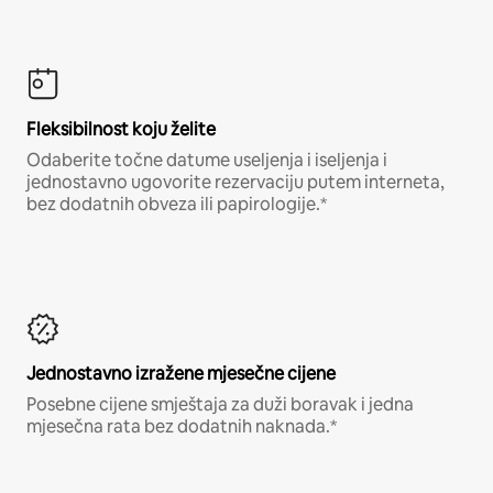
Fleksibilnost koju želite
Odaberite točne datume useljenja i iseljenja i
jednostavno ugovorite rezervaciju putem interneta,
bez dodatnih obveza ili papirologije.*
Jednostavno izražene mjesečne cijene
Posebne cijene smještaja za duži boravak i jedna
mjesečna rata bez dodatnih naknada.*