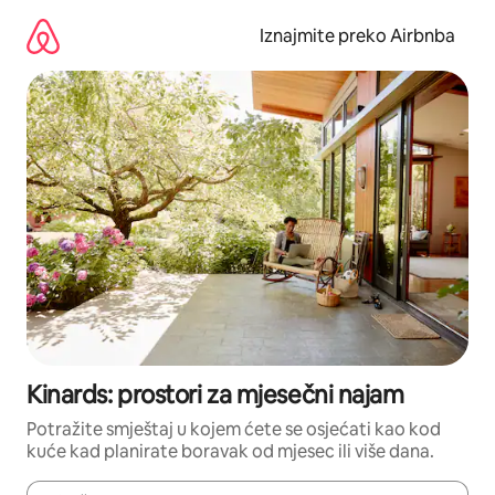
Prijeđi
na
Iznajmite preko Airbnba
sadržaj
Kinards: prostori za mjesečni najam
Potražite smještaj u kojem ćete se osjećati kao kod
kuće kad planirate boravak od mjesec ili više dana.