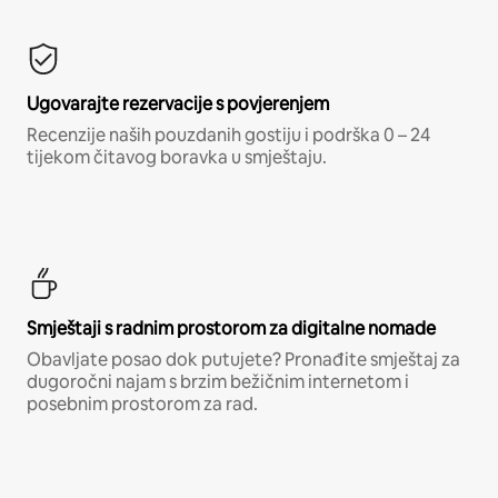
Ugovarajte rezervacije s povjerenjem
Recenzije naših pouzdanih gostiju i podrška 0 – 24
tijekom čitavog boravka u smještaju.
Smještaji s radnim prostorom za digitalne nomade
Obavljate posao dok putujete? Pronađite smještaj za
dugoročni najam s brzim bežičnim internetom i
posebnim prostorom za rad.