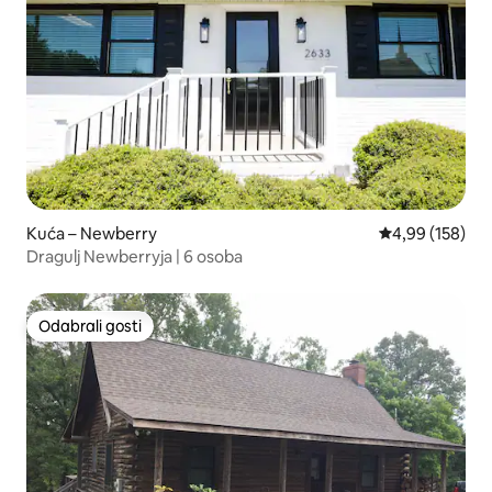
Kuća – Newberry
Prosječna ocjen
4,99 (158)
Dragulj Newberryja | 6 osoba
Odabrali gosti
Odabrali gosti