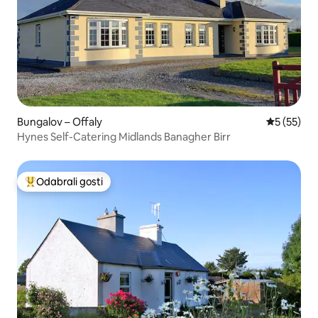
Bungalov – Offaly
Prosječna 
5 (55)
Hynes Self-Catering Midlands Banagher Birr
Odabrali gosti
Među najviše rangiranima s oznakom „Odabrali gosti”