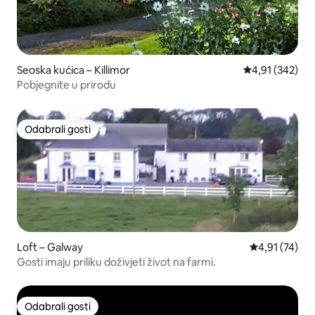
Seoska kućica – Killimor
Prosječna ocjen
4,91 (342)
Pobjegnite u prirodu
Odabrali gosti
Odabrali gosti
Loft – Galway
Prosječna ocje
4,91 (74)
Gosti imaju priliku doživjeti život na farmi.
Odabrali gosti
Odabrali gosti