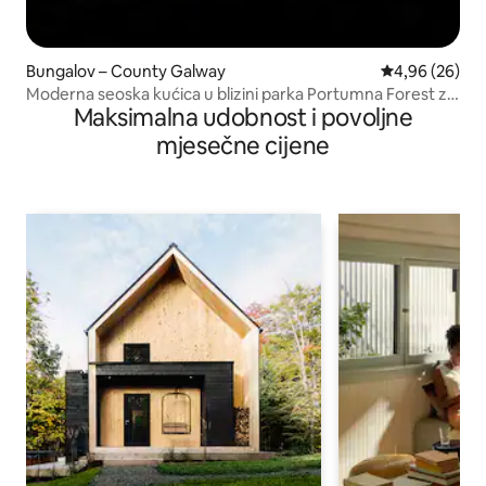
Bungalov – County Galway
Prosječna ocje
4,96 (26)
Moderna seoska kućica u blizini parka Portumna Forest za
Maksimalna udobnost i povoljne
6 osoba
mjesečne cijene