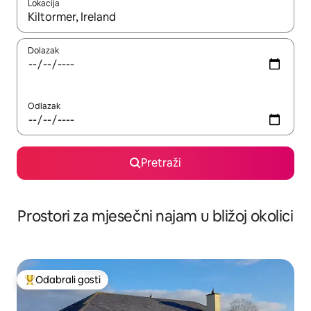
Lokacija
Kada budu dostupni rezultati, moći ćete ih pregledati koristeći
Dolazak
Odlazak
Pretraži
Prostori za mjesečni najam u bližoj okolici
Odabrali gosti
Među najviše rangiranima s oznakom „Odabrali gosti”