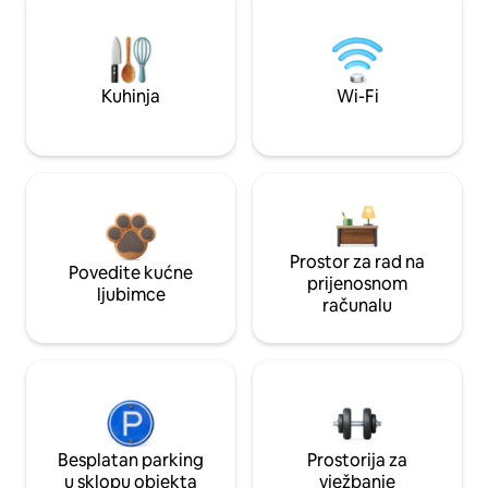
Kuhinja
Wi-Fi
Prostor za rad na
Povedite kućne
prijenosnom
ljubimce
računalu
Besplatan parking
Prostorija za
u sklopu objekta
vježbanje