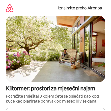
Prijeđi
na
Iznajmite preko Airbnba
sadržaj
Kiltormer: prostori za mjesečni najam
Potražite smještaj u kojem ćete se osjećati kao kod
kuće kad planirate boravak od mjesec ili više dana.