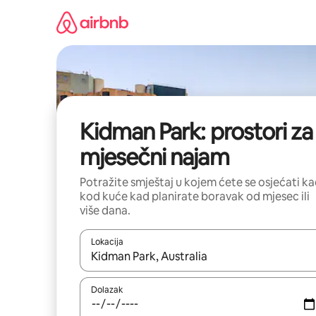
Prijeđi
na
sadržaj
Kidman Park: prostori za
mjesečni najam
Potražite smještaj u kojem ćete se osjećati k
kod kuće kad planirate boravak od mjesec ili
više dana.
Lokacija
Kada budu dostupni rezultati, moći ćete ih pregle
Dolazak