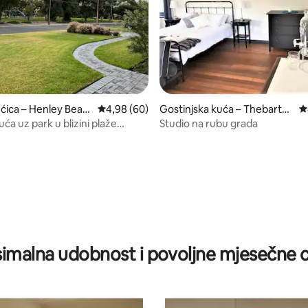
/5, recenzija: 15
ćica – Henley Beac
Prosječna ocjena: 4,98/5, recenzija: 60
4,98 (60)
Gostinjska kuća – Thebarto
P
n
a uz park u blizini plaže
Studio na rubu grada
each
imalna udobnost i povoljne mjesečne c