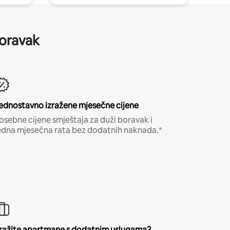
boravak
ednostavno izražene mjesečne cijene
osebne cijene smještaja za duži boravak i
edna mjesečna rata bez dodatnih naknada.*
ražite apartmane s dodatnim uslugama?