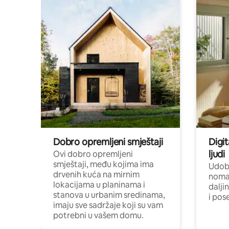
Dobro opremljeni smještaji
Digit
ljudi
Ovi dobro opremljeni
smještaji, među kojima ima
Udobn
drvenih kuća na mirnim
nomad
lokacijama u planinama i
dalji
stanova u urbanim sredinama,
i pos
imaju sve sadržaje koji su vam
potrebni u vašem domu.