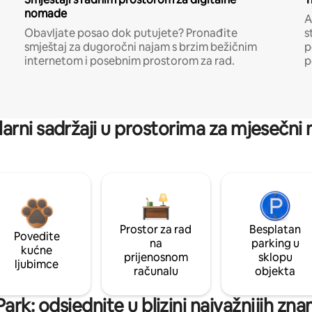
nomade
A
Obavljate posao dok putujete? Pronađite
s
smještaj za dugoročni najam s brzim bežičnim
p
internetom i posebnim prostorom za rad.
p
arni sadržaji u prostorima za mjesečni
Prostor za rad
Besplatan
Povedite
na
parking u
kućne
prijenosnom
sklopu
ljubimce
računalu
objekta
rk: odsjednite u blizini najvažnijih zn