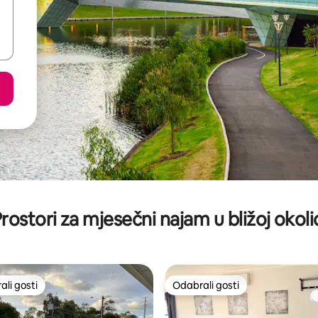
rostori za mjesečni najam u bližoj okoli
li gosti
Odabrali gosti
više rangiranima s oznakom „Odabrali gosti”
Odabrali gosti