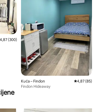
rosječna ocjena: 4,87/5, recenzija: 300
4,87 (300)
Kuća – Findon
Prosječna ocjena: 4,87
4,87 (85)
Findon Hideaway
ijene