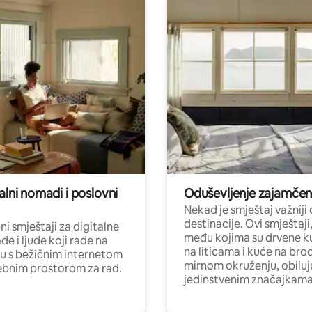
alni nomadi i poslovni
Oduševljenje zajamče
Nekad je smještaj važniji
destinacije. Ovi smještaji
i smještaji za digitalne
među kojima su drvene k
e i ljude koji rade na
na liticama i kuće na bro
nu s bežičnim internetom
mirnom okruženju, obiluj
ebnim prostorom za rad.
jedinstvenim značajkama