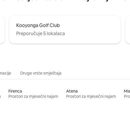
Kooyonga Golf Club
Preporučuje 5 lokalaca
inacije
Druge vrste smještaja
Firenca
Atena
Mi
m
Prostori za mjesečni najam
Prostori za mjesečni najam
Pro