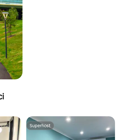
ci
Superhost
Superhost