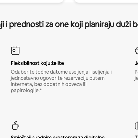
ji i prednosti za one koji planiraju duži 
Fleksibilnost koju želite
J
Odaberite točne datume useljenja i iseljenja i
P
jednostavno ugovorite rezervaciju putem
j
interneta, bez dodatnih obveza ili
papirologije.*
Smještaji s radnim prostorom za digitalne
T