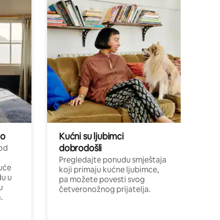
no
Kućni su ljubimci
dobrodošli
 od
,
Pregledajte ponudu smještaja
uće
koji primaju kućne ljubimce,
du u
pa možete povesti svog
u
četveronožnog prijatelja.
.