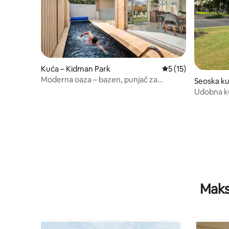
Kuća – Kidman Park
Prosječna ocjena: 5
5 (15)
Moderna oaza – bazen, punjač za
Seoska ku
električna vozila, veliki bračni krevet,
h
Udobna kuć
veliki televizor!
Henley B
Maks