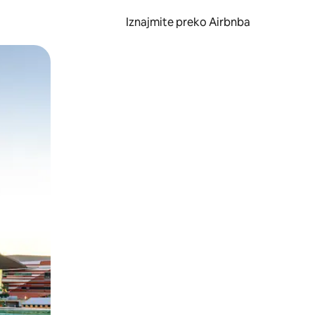
Iznajmite preko Airbnba
li prelaskom prstom po zaslonu.