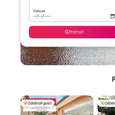
Odlazak
Pretraži
P
Odabrali gosti
Odabra
Među najviše rangiranima s oznakom „Odabrali gosti”
Među naj