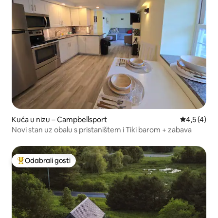
Kuća u nizu – Campbellsport
Prosječna o
4,5 (4)
Novi stan uz obalu s pristaništem i Tiki barom + zabava
Odabrali gosti
Među najviše rangiranima s oznakom „Odabrali gosti”