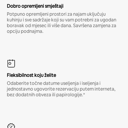
Dobro opremljeni smještaji
Potpuno opremljeni prostori za najam uključuju
kuhinju i sve sadržaje koji su vam potrebni za ugodan
boravak od mjesec ili više dana. Savršena zamjena za
opciju podnajma.
Fleksibilnost koju želite
Odaberite točne datume useljenja i iseljenja i
jednostavno ugovorite rezervaciju putem interneta,
bez dodatnih obveza ili papirologije.*