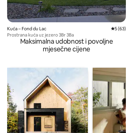
Kuća – Fond du Lac
Prosječna o
5 (63)
Prostrana kuća uz jezero 3Br 3Ba
Maksimalna udobnost i povoljne
mjesečne cijene