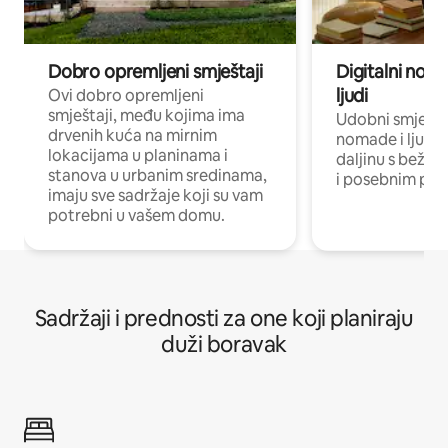
Dobro opremljeni smještaji
Digitalni noma
ljudi
Ovi dobro opremljeni
smještaji, među kojima ima
Udobni smještaj
drvenih kuća na mirnim
nomade i ljude 
lokacijama u planinama i
daljinu s bežič
stanova u urbanim sredinama,
i posebnim pro
imaju sve sadržaje koji su vam
potrebni u vašem domu.
Sadržaji i prednosti za one koji planiraju
duži boravak