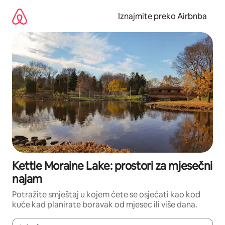
Prijeđi
na
Iznajmite preko Airbnba
sadržaj
Kettle Moraine Lake: prostori za mjesečni
najam
Potražite smještaj u kojem ćete se osjećati kao kod
kuće kad planirate boravak od mjesec ili više dana.