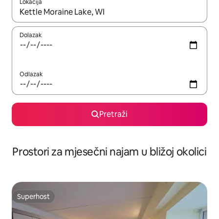
Lokacija
Kada budu dostupni rezultati, moći ćete ih pregledati koristeći
Dolazak
Odlazak
Pretraži
Prostori za mjesečni najam u bližoj okolici
Superhost
Superhost