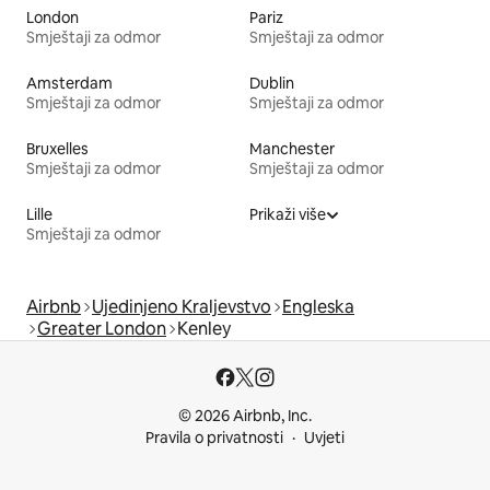
London
Pariz
Smještaji za odmor
Smještaji za odmor
Amsterdam
Dublin
Smještaji za odmor
Smještaji za odmor
Bruxelles
Manchester
Smještaji za odmor
Smještaji za odmor
Lille
Prikaži više
Smještaji za odmor
Airbnb
Ujedinjeno Kraljevstvo
Engleska
Greater London
Kenley
© 2026 Airbnb, Inc.
Pravila o privatnosti
Uvjeti