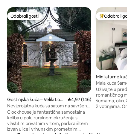
Odabrali gosti
Odabrali gosti
Odabrali gosti
Među najviše ran
Minijaturne kuće – 
don
Mala kuća 
Uživajte u prediv
romantičnog mjes
Gostinjska kuća – Veliki Lon
Prosječna ocjena: 4,97/5, recenzi
4,97 (146)
šumama, okruženog
don
Nevjerojatna kuća sa satom na savršenoj
životinjama. On sit
lokaciji
classes available t
Clockhouse je fantastična samostalna
the studio for per
koliba u polu ruralnom okruženju s
available. S dobrim
vlastitim privatnim vrtom, parkiralištem
prijevoza do istoč
izvan ulice i vrhunskim prometnim