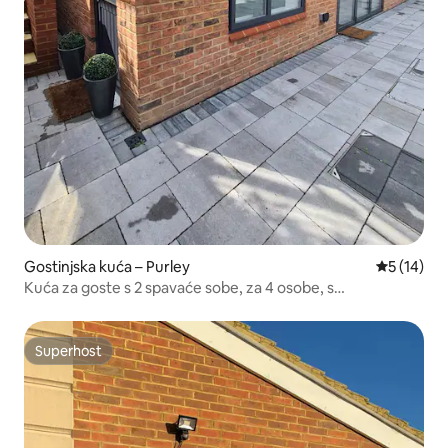
Gostinjska kuća – Purley
Prosječna 
5 (14)
Kuća za goste s 2 spavaće sobe, za 4 osobe, s
parkiralištem
Superhost
Superhost