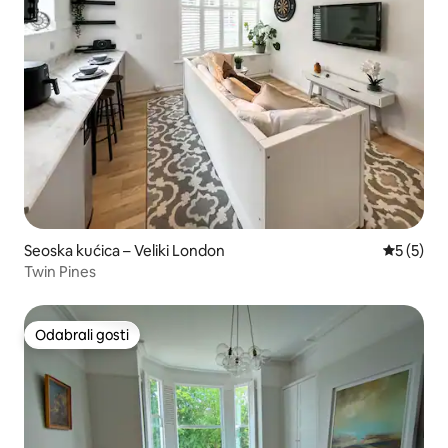
Seoska kućica – Veliki London
Prosječna
5 (5)
Twin Pines
Odabrali gosti
Odabrali gosti