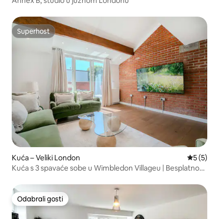
Annex B, studio u južnom Londonu
Superhost
Superhost
Kuća – Veliki London
Prosječna
5 (5)
Kuća s 3 spavaće sobe u Wimbledon Villageu | Besplatno
parkirno mjesto
Odabrali gosti
Odabrali gosti