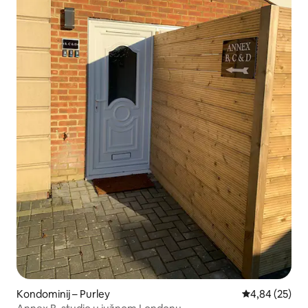
Kondominij – Purley
Prosječna ocje
4,84 (25)