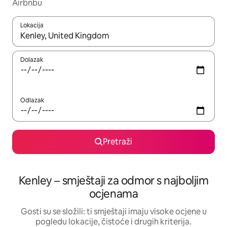
Airbnbu
Lokacija
Kada budu dostupni rezultati, moći ćete ih pregledati koristeći
Dolazak
Odlazak
Pretraži
Kenley – smještaji za odmor s najboljim
ocjenama
Gosti su se složili: ti smještaji imaju visoke ocjene u
pogledu lokacije, čistoće i drugih kriterija.