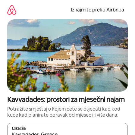
Prijeđi
na
Iznajmite preko Airbnba
sadržaj
Kavvadades: prostori za mjesečni najam
Potražite smještaj u kojem ćete se osjećati kao kod
kuće kad planirate boravak od mjesec ili više dana.
Lokacija
Kada budu dostupni rezultati, moći ćete ih pregledati koristeći