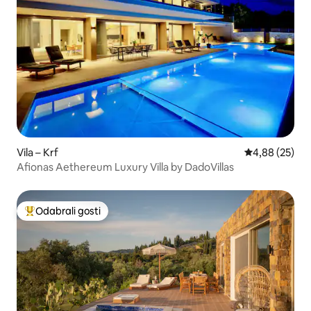
Vila – Krf
Prosječna ocje
4,88 (25)
Afionas Aethereum Luxury Villa by DadoVillas
Odabrali gosti
Među najviše rangiranima s oznakom „Odabrali gosti”