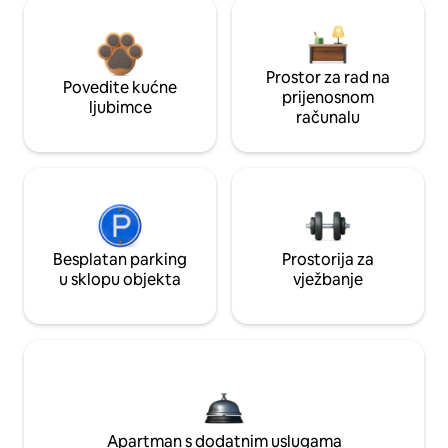
Prostor za rad na
Povedite kućne
prijenosnom
ljubimce
računalu
Besplatan parking
Prostorija za
u sklopu objekta
vježbanje
Apartman s dodatnim uslugama