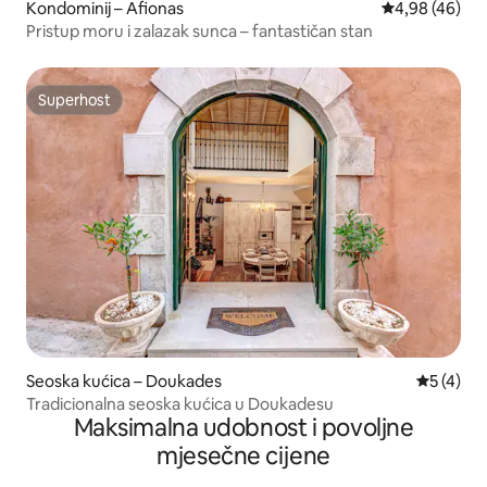
Kondominij – Afionas
Prosječna ocje
4,98 (46)
Pristup moru i zalazak sunca – fantastičan stan
Superhost
Superhost
Seoska kućica – Doukades
Prosječna
5 (4)
Tradicionalna seoska kućica u Doukadesu
Maksimalna udobnost i povoljne
mjesečne cijene