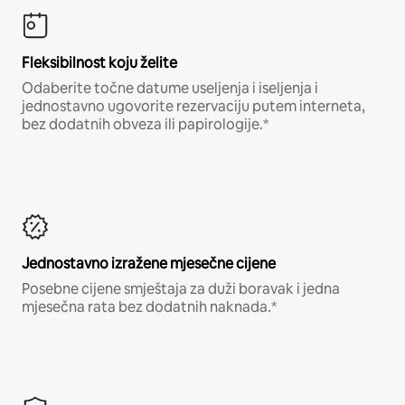
Fleksibilnost koju želite
Odaberite točne datume useljenja i iseljenja i
jednostavno ugovorite rezervaciju putem interneta,
bez dodatnih obveza ili papirologije.*
Jednostavno izražene mjesečne cijene
Posebne cijene smještaja za duži boravak i jedna
mjesečna rata bez dodatnih naknada.*