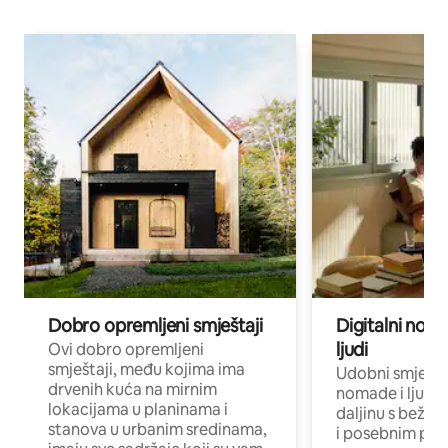
Dobro opremljeni smještaji
Digitalni noma
ljudi
Ovi dobro opremljeni
smještaji, među kojima ima
Udobni smještaj
drvenih kuća na mirnim
nomade i ljude 
lokacijama u planinama i
daljinu s bežič
stanova u urbanim sredinama,
i posebnim pro