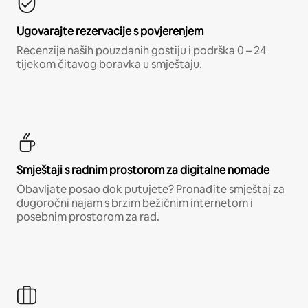
Ugovarajte rezervacije s povjerenjem
Recenzije naših pouzdanih gostiju i podrška 0 – 24
tijekom čitavog boravka u smještaju.
Smještaji s radnim prostorom za digitalne nomade
Obavljate posao dok putujete? Pronađite smještaj za
dugoročni najam s brzim bežičnim internetom i
posebnim prostorom za rad.