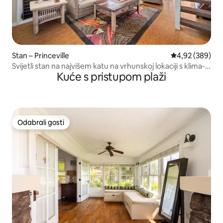
Stan – Princeville
Prosječna ocjen
4,92 (389)
Svijetli stan na najvišem katu na vrhunskoj lokaciji s klima-
Kuće s pristupom plaži
uređajem i bazenom!
Odabrali gosti
Odabrali gosti