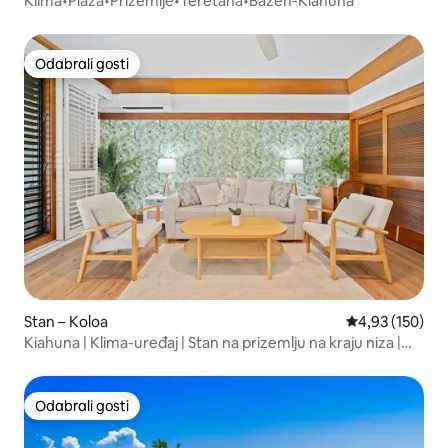
Klima•Plaža•Prizemlje•Teretana•Bazen-Kiahuna
Odabrali gosti
Odabrali gosti
Stan – Koloa
Prosječna ocjen
4,93 (150)
Kiahuna | Klima-uređaj | Stan na prizemlju na kraju niza |
Obiteljska oaza
Odabrali gosti
Odabrali gosti