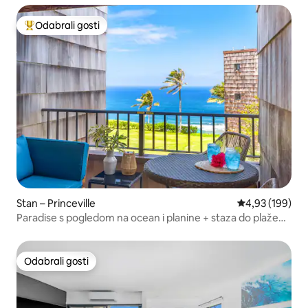
Odabrali gosti
Među najviše rangiranima s oznakom „Odabrali gosti”
Stan – Princeville
Prosječna ocjen
4,93 (199)
Paradise s pogledom na ocean i planine + staza do plaže
na nekoliko koraka
Odabrali gosti
Odabrali gosti