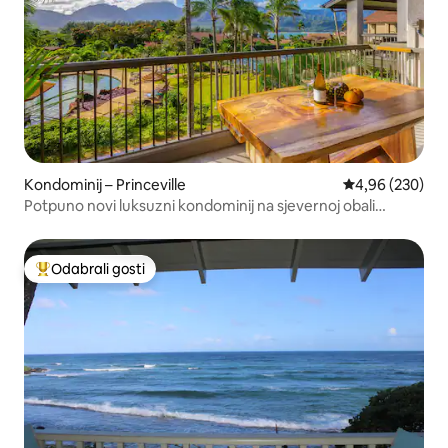
Kondominij – Princeville
Prosječna ocjen
4,96 (230)
Potpuno novi luksuzni kondominij na sjevernoj obali
Kauaija
Odabrali gosti
Među najviše rangiranima s oznakom „Odabrali gosti”