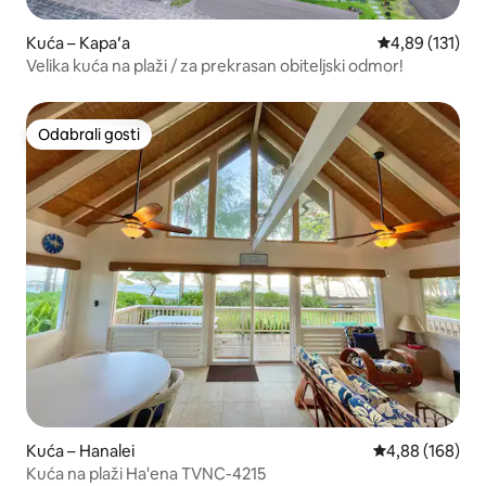
Kuća – Kapaʻa
Prosječna ocjen
4,89 (131)
Velika kuća na plaži / za prekrasan obiteljski odmor!
Odabrali gosti
Odabrali gosti
Kuća – Hanalei
Prosječna ocjen
4,88 (168)
Kuća na plaži Ha'ena TVNC-4215