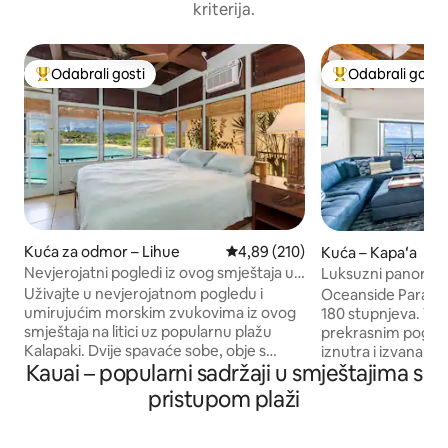
kriterija.
Odabrali gosti
Odabrali gosti
Među najviše rangiranima s oznakom „Odabrali gosti”
Među najviše ran
Kuća za odmor – Lihue
Prosječna ocjena: 4,89/5, recenzi
4,89 (210)
Kuća – Kapaʻa
Nevjerojatni pogledi iz ovog smještaja uz
Luksuzni panorams
ocean
obalu u raju Klima
Uživajte u nevjerojatnom pogledu i
Oceanside Paradis
umirujućim morskim zvukovima iz ovog
180 stupnjeva. Veliki privatni Lanai s
smještaja na litici uz popularnu plažu
prekrasnim pogle
Kalapaki. Dvije spavaće sobe, obje s
iznutra i izvana. P
Kauai – popularni sadržaji u smještajima s
klima-uređajem te prekrasnim
kitove, kornjače, 
pogledom na ocean i planine. Glavna
izlaze sunca. Koraci od plaže i na
pristupom plaži
spavaća soba ima bračni krevet (širine
središnjoj lokaciji na poznatoj obali
180 - 200 cm). 2. spavaća soba ima bračni
kokosa i nekoliko 
krevet (širine 150 - 179 cm). 2. kupaonica,
Nani. Uključene su stolice i oprema za