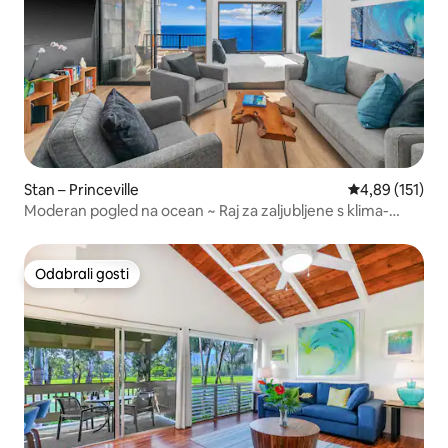
Stan – Princeville
Prosječna ocjen
4,89 (151)
Moderan pogled na ocean ~ Raj za zaljubljene s klima-
uređajem
Odabrali gosti
Odabrali gosti