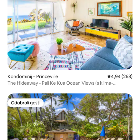
Kondominij – Princeville
Prosječna ocjen
4,94 (263)
The Hideaway - Pali Ke Kua Ocean Views (s klima-
uređajem!)
Odabrali gosti
Odabrali gosti