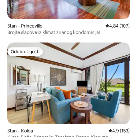
Stan – Princeville
Prosječna ocjen
4,84 (107)
Brojte slapove iz klimatiziranog kondominija!
Odabrali gosti
Odabrali gosti
Stan – Koloa
Prosječna ocje
4,9 (153)