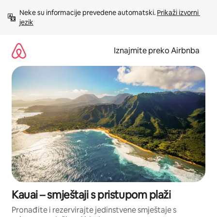
Prijeđi
Neke su informacije prevedene automatski. 
Prikaži izvorni 
na
jezik
sadržaj
Iznajmite preko Airbnba
Kauai – smještaji s pristupom plaži
Pronađite i rezervirajte jedinstvene smještaje s