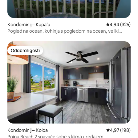
Kondominij – Kapaʻa
Prosječna ocjen
4,94 (325)
Pogled na ocean, kuhinja s pogledom na ocean, veliki
bračni krevet, Wi-Fi K-5
Odabrali gosti
Odabrali gosti
Kondominij – Koloa
Prosječna ocjen
4,97 (198)
Poipu Beach 2 spavaće sobe s klima uređajem