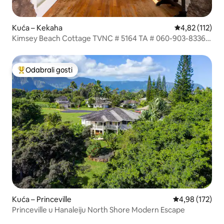
Kuća – Kekaha
Prosječna ocje
4,82 (112)
Kimsey Beach Cottage TVNC # 5164 TA # 060-903-8336-
01
Odabrali gosti
Među najviše rangiranima s oznakom „Odabrali gosti”
Kuća – Princeville
Prosječna ocjen
4,98 (172)
Princeville u Hanaleiju North Shore Modern Escape