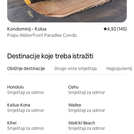
Kondominij – Koloa
Prosječna ocjen
4,92 (145)
Poipu Waterfront Paradise Condo
Destinacije koje treba istražiti
Obližnje destinacije
Druge vrste smještaja
Najpopularnije
Honolulu
Oahu
Smještaji za odmor
Smještaji za odmor
Kailua-Kona
Wailea
Smještaji za odmor
Smještaji za odmor
Kihei
Waikīkī Beach
Smještaji za odmor
Smještaji za odmor