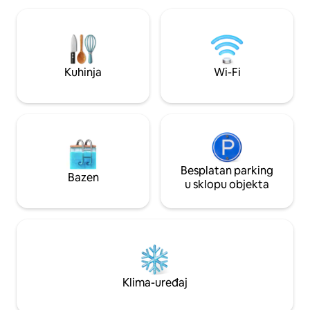
perilica i sušilica u hodniku izvan dnevnog
plažu. Prekrasno preuređen s
boravka s kojeg se također pruža
otvorenom kuhinj
spektakularan pogled. Potpuno
nadsvođenim str
opremljena kuhinja. Balkon lanai sa
apartmane, prekra
stolom i stolicama za blagovanje na
roštilj, pristup pla
Kuhinja
Wi-Fi
otvorenom. Besplatan parking u ovoj
perilicu/sušilicu i 
ograđenoj zajednici. Obližnje dizalo vodi
parking.
vas na plažu s restoranima i trgovinama
u blizini.
Besplatan parking
Bazen
u sklopu objekta
Klima-uređaj