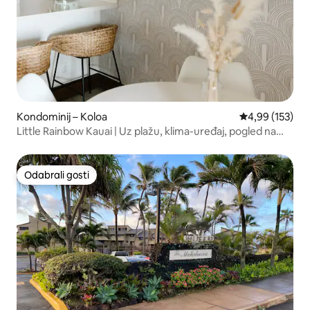
Kondominij – Koloa
Prosječna ocjen
4,99 (153)
Little Rainbow Kauai | Uz plažu, klima-uređaj, pogled na
ocean
Odabrali gosti
Odabrali gosti