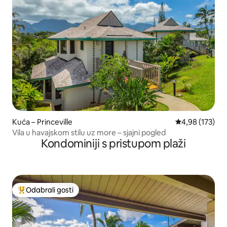
Kuća – Princeville
Prosječna ocjen
4,98 (173)
Vila u havajskom stilu uz more – sjajni pogled
Kondominiji s pristupom plaži
Odabrali gosti
Među najviše rangiranima s oznakom „Odabrali gosti”