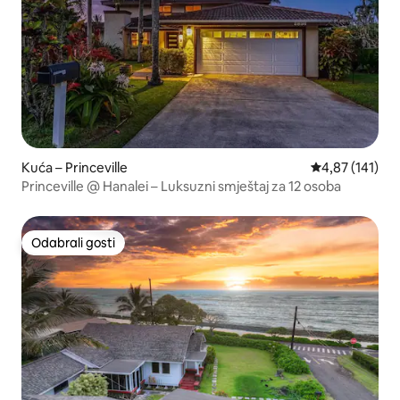
Kuća – Princeville
Prosječna ocjen
4,87 (141)
Princeville @ Hanalei – Luksuzni smještaj za 12 osoba
Odabrali gosti
Odabrali gosti