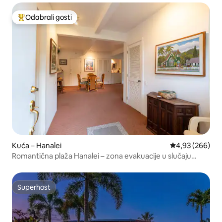
Odabrali gosti
Među najviše rangiranima s oznakom „Odabrali gosti”
Kuća – Hanalei
Prosječna ocjen
4,93 (266)
Romantična plaža Hanalei – zona evakuacije u slučaju
tsunamija TVNC1280
Superhost
Superhost