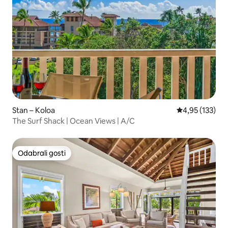
Stan – Koloa
Prosječna ocjen
4,95 (133)
The Surf Shack | Ocean Views | A/C
Odabrali gosti
Odabrali gosti