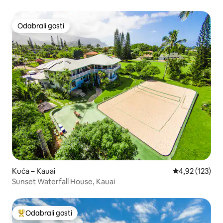
Odabrali gosti
Odabrali gosti
Kuća – Kauai
Prosječna ocjen
4,92 (123)
Sunset Waterfall House, Kauai
Odabrali gosti
Među najviše rangiranima s oznakom „Odabrali gosti”