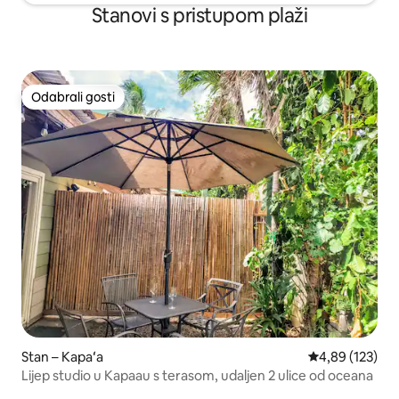
Stanovi s pristupom plaži
Odabrali gosti
Odabrali gosti
Stan – Kapaʻa
Prosječna ocjen
4,89 (123)
Lijep studio u Kapaau s terasom, udaljen 2 ulice od oceana