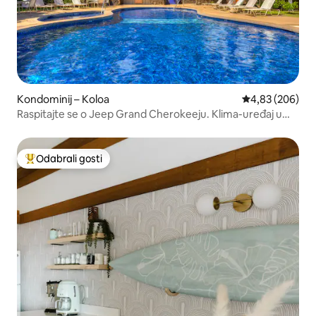
Kondominij – Koloa
Prosječna ocjen
4,83 (206)
Raspitajte se o Jeep Grand Cherokeeju. Klima-uređaj u
spavaćoj sobi!
Odabrali gosti
Među najviše rangiranima s oznakom „Odabrali gosti”