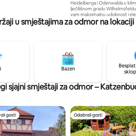
Heidelberga i Odenwalda u kli
lječilišnom gradu Wilhelmsfeldu
vam maksimalnu udobnost i ele
ržaji u smještajima za odmor na lokacij
Velika kuhinja s ogromnim kuhi
otokom u otvorenom dnevnom
tuš-kabina, veliki televizor s ra
ekranom, snažan Wi-Fi s optičk
vlaknima, 2 prostrane spavaće 
kojih jedna ima garderobu, ne os
ništa za poželjeti. Možete se opu
odmoriti ili raditi neometano u
Besplat
luksuznom i udobnom stanu.
i
Bazen
sklo
gi sjajni smještaji za odmor – Katzenbu
li gosti
Odabrali gosti
više rangiranima s oznakom „Odabrali gosti”
Odabrali gosti