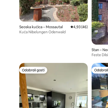
Seoska kućica – Mossautal
Prosječna ocjena: 4,93/
4,93 (46)
Kuća Nibelungen Odenwald
Stan – N
Feste Dil
gradske z
Odabrali gosti
Odabrali
Odabrali gosti
Odabrali