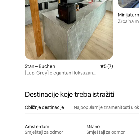
Minijatu
Zrcalna m
Miris bor
Stan – Buchen
Prosječna ocjena: 
5 (7)
[Lupi Grey] elegantan i luksuzan
apartman
Destinacije koje treba istražiti
Obližnje destinacije
Najpopularnije znamenitosti u ok
Amsterdam
Milano
Smještaji za odmor
Smještaji za odmor