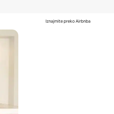
Iznajmite preko Airbnba
li prelaskom prstom po zaslonu.