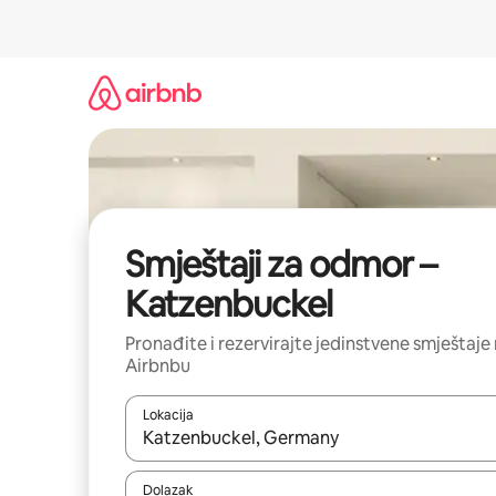
Prijeđi
na
sadržaj
Smještaji za odmor –
Katzenbuckel
Pronađite i rezervirajte jedinstvene smještaje
Airbnbu
Lokacija
Kada budu dostupni rezultati, moći ćete ih pregle
Dolazak