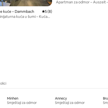
Apartman za odmor – Auszeit 
rne kuće – Dammbach
Prosječna ocjena: 5/5, recenzija: 8
5 (8)
inijaturna kuća u šumi – Kuća
ovine
5/5, recenzija: 7
olici
Minhen
Annecy
Bru
Smještaji za odmor
Smještaji za odmor
Smj