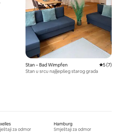
–
Stan – Bad Wimpfen
Prosječna ocjena: 
5 (7)
Stan u srcu najljepšeg starog grada
xelles
Hamburg
eštaji za odmor
Smještaji za odmor