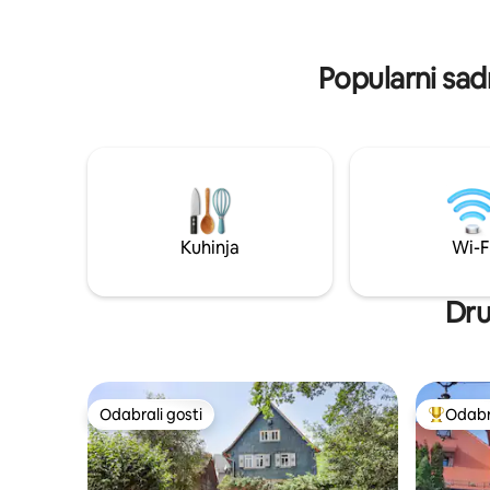
samostalnu pripremu hrane Smještaj u →
središtu grada s panoramskim
pogledom! – doživite Weinheim izbliza
Popularni sad
Kuhinja
Wi-F
Dru
Odabrali gosti
Odabra
Odabrali gosti
Među naj