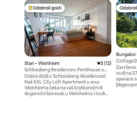
Odabrali gosti
Odabrali
Među najviše rangiranima s oznakom „Odabrali gosti”
Odabrali
Bungalov 
Cottage2
Stan – Weinheim
Prosječna ocjena: 5
5 (12)
Završena 
Schlossberg Residences: Penthouse s
nudi na 5
dizajnom 3 zvona
Dobro došli u Schlossberg-Residences!
spavaće s
Naš XXL City Loft Apartment u srcu
blagovaon
Weinheima čeka na vaš kratkoročni ili
kao i fins
dugoročni boravak u Weinheimu i nudi
štednjak n
vam odličnu atmosferu i najbolju
hladnim i
udobnost: → 2 udobna bračna kreveta s
s prozora 
oprugama → 55-inčni pristup pametnom
40 m2 usre
TV-u i Netflixu → Aparat za kavu
prostor i 
Nespresso Na raspolaganju vam je → 12
izravnom 
različitih vrsta čaja i kave → Potpuno
mogu vidj
opremljena kuhinja – idealna za
se obrati