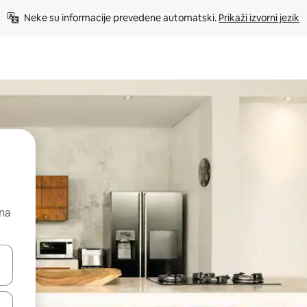
Neke su informacije prevedene automatski. 
Prikaži izvorni jezik
 na
dati koristeći se strelicama prema gore i prema dolje, kao i dodirom i