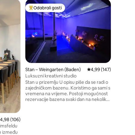
Stan – R
Odabrali gosti
Odabral
nakom „Odabrali gosti”
Među najviše rangiranima s oznakom „Odabrali gosti”
Odabral
ld)
Odenwal
Dobro doš
odmor u 
površino
naš apar
utočište z
osoba, ka
znamenito
Smješten
renoviran
Stan – Weingarten (Baden)
Prosječna ocjena: 4,99/
4,99 (147)
četvrti, 
samo udo
Luksuzni kreativni studio
na Odenw
Stan u prizemlju U opisu piše da se radi o
zajedničkom bazenu. Koristimo ga sami s
vremena na vrijeme. Postoji mogućnost
rezervacije bazena svaki dan na nekoliko
sati. Iz apartmana imate privatni pristup
bazenu! Od početka ljeta 2026. godine
gostima će biti na raspolaganju
rosječna ocjena: 4,98/5, recenzija: 106
4,98 (106)
ekskluzivna sauna koju će moći
elmsfeldu
rezervirati. Pušenje je dozvoljeno samo
se između
na otvorenom!! Kućni ljubimci su