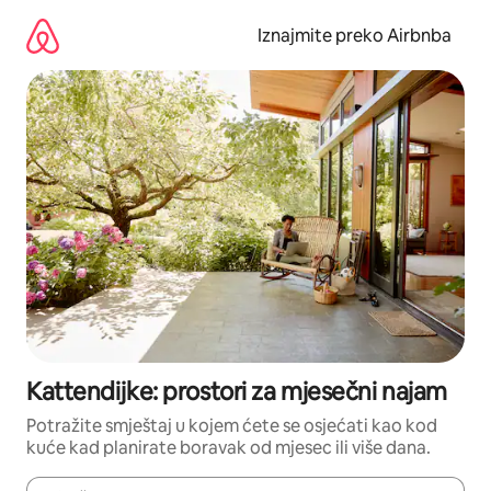
Prijeđi
na
Iznajmite preko Airbnba
sadržaj
Kattendijke: prostori za mjesečni najam
Potražite smještaj u kojem ćete se osjećati kao kod
kuće kad planirate boravak od mjesec ili više dana.