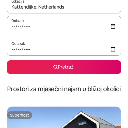
Lokacija
Kada budu dostupni rezultati, moći ćete ih pregledati koristeći
Dolazak
Odlazak
Pretraži
Prostori za mjesečni najam u bližoj okolici
Superhost
Superhost