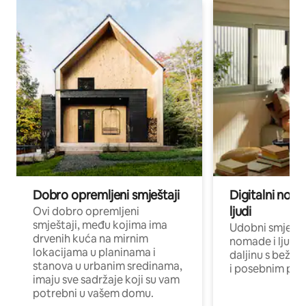
Dobro opremljeni smještaji
Digitalni noma
ljudi
Ovi dobro opremljeni
smještaji, među kojima ima
Udobni smještaj
drvenih kuća na mirnim
nomade i ljude 
lokacijama u planinama i
daljinu s bežič
stanova u urbanim sredinama,
i posebnim pro
imaju sve sadržaje koji su vam
potrebni u vašem domu.