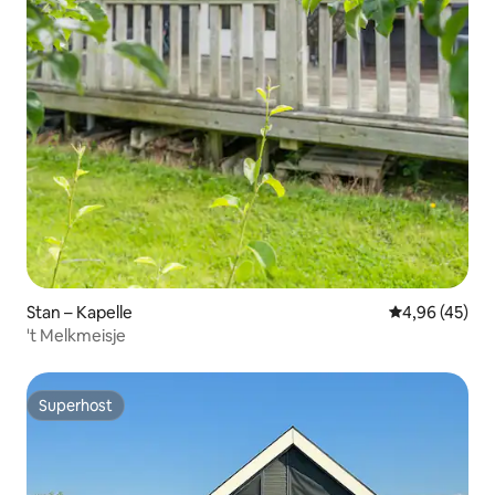
Stan – Kapelle
Prosječna ocje
4,96 (45)
't Melkmeisje
Superhost
Superhost