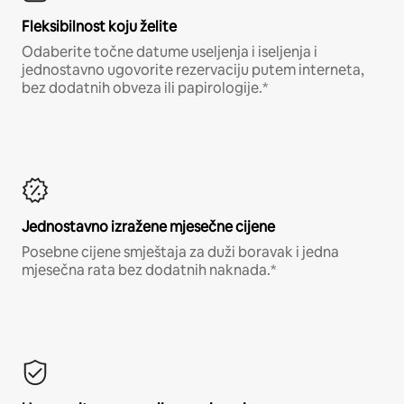
Fleksibilnost koju želite
Odaberite točne datume useljenja i iseljenja i
jednostavno ugovorite rezervaciju putem interneta,
bez dodatnih obveza ili papirologije.*
Jednostavno izražene mjesečne cijene
Posebne cijene smještaja za duži boravak i jedna
mjesečna rata bez dodatnih naknada.*