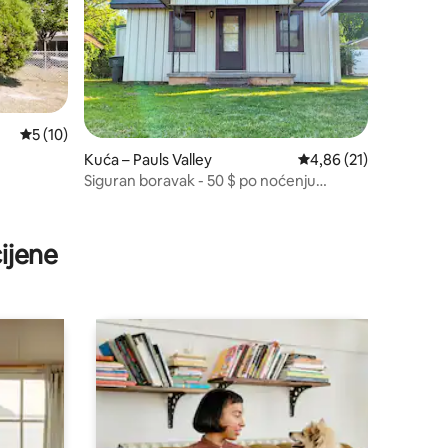
Prosječna ocjena: 5/5, recenzija: 10
5 (10)
Kuća – Pauls Valley
Prosječna ocjena: 4,86
4,86 (21)
Siguran boravak - 50 $ po noćenju
30ilivišedana
ijene