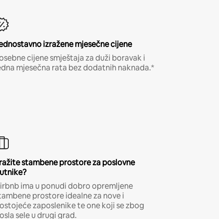
ednostavno izražene mjesečne cijene
osebne cijene smještaja za duži boravak i
edna mjesečna rata bez dodatnih naknada.*
ražite stambene prostore za poslovne
utnike?
irbnb ima u ponudi dobro opremljene
tambene prostore idealne za nove i
ostojeće zaposlenike te one koji se zbog
osla sele u drugi grad.