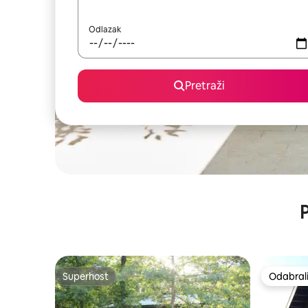
Odlazak
Pretraži
P
Superhost
Odabrali
Superhost
Odabrali