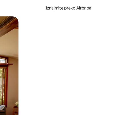
Iznajmite preko Airbnba
li prelaskom prstom po zaslonu.