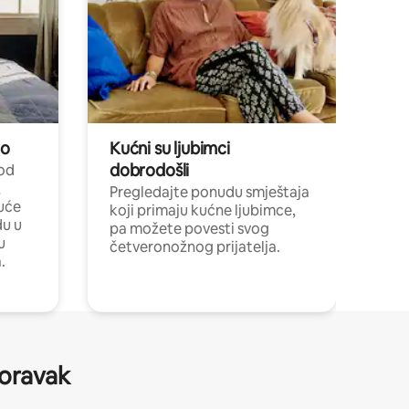
no
Kućni su ljubimci
dobrodošli
 od
,
Pregledajte ponudu smještaja
uće
koji primaju kućne ljubimce,
du u
pa možete povesti svog
u
četveronožnog prijatelja.
.
boravak