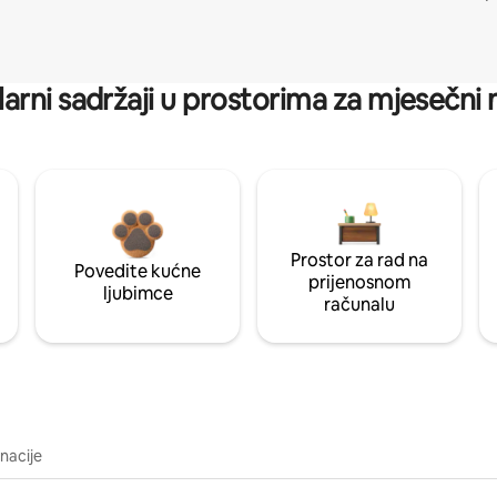
arni sadržaji u prostorima za mjesečni
Prostor za rad na
Povedite kućne
prijenosnom
ljubimce
računalu
inacije