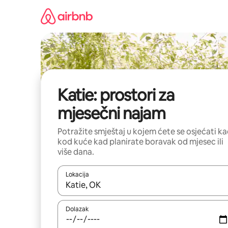
Prijeđi
na
sadržaj
Katie: prostori za
mjesečni najam
Potražite smještaj u kojem ćete se osjećati k
kod kuće kad planirate boravak od mjesec ili
više dana.
Lokacija
Kada budu dostupni rezultati, moći ćete ih pregle
Dolazak