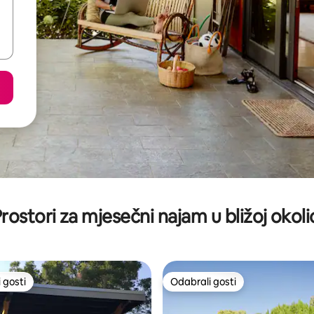
rostori za mjesečni najam u bližoj okoli
 gosti
Odabrali gosti
 gosti
Odabrali gosti