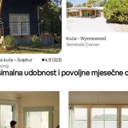
5, recenzija: 12
Kuća – Wynnewood
Seminole Corner
ne kuće – Sulphur
Prosječna ocjena: 4,9/5, recenzija: 323
4,9 (323)
song
imalna udobnost i povoljne mjesečne c