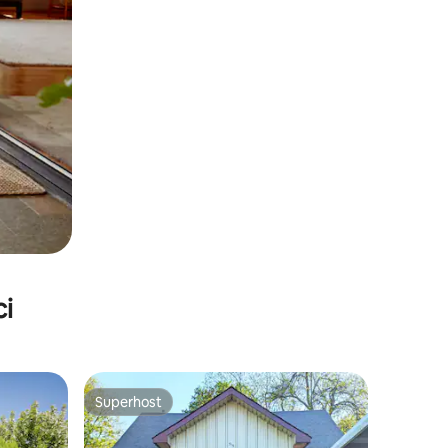
ci
Superhost
Superhost