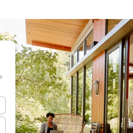
ao
dati koristeći se strelicama prema gore i prema dolje, kao i dodirom i