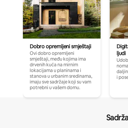
Dobro opremljeni smještaji
Digit
ljudi
Ovi dobro opremljeni
smještaji, među kojima ima
Udobn
drvenih kuća na mirnim
nomad
lokacijama u planinama i
dalji
stanova u urbanim sredinama,
i pos
imaju sve sadržaje koji su vam
potrebni u vašem domu.
Sadrža