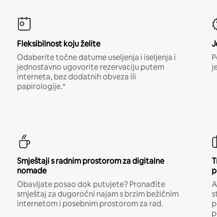
Fleksibilnost koju želite
J
Odaberite točne datume useljenja i iseljenja i
P
jednostavno ugovorite rezervaciju putem
j
interneta, bez dodatnih obveza ili
papirologije.*
Smještaji s radnim prostorom za digitalne
T
nomade
p
Obavljate posao dok putujete? Pronađite
A
smještaj za dugoročni najam s brzim bežičnim
s
internetom i posebnim prostorom za rad.
p
p