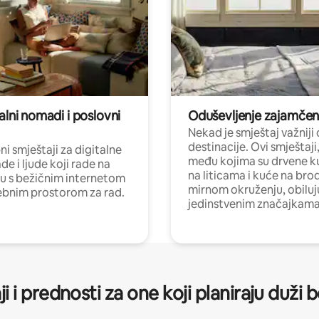
alni nomadi i poslovni
Oduševljenje zajamče
Nekad je smještaj važniji
destinacije. Ovi smještaji
i smještaji za digitalne
među kojima su drvene k
e i ljude koji rade na
na liticama i kuće na bro
nu s bežičnim internetom
mirnom okruženju, obiluj
ebnim prostorom za rad.
jedinstvenim značajkama
ji i prednosti za one koji planiraju duži 