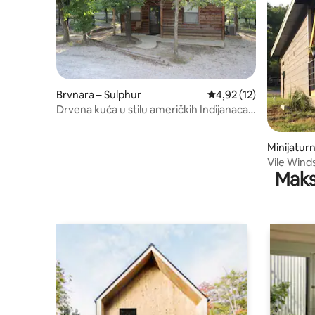
Brvnara – Sulphur
Prosječna ocjena: 4,92/
4,92 (12)
Drvena kuća u stilu američkih Indijanaca 7
– Rocky Point Cabins
Minijatur
Vile Wind
Maks