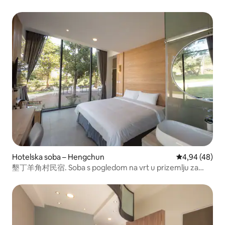
Kenting (203). Priključena kada, doručak i čaj dobrodošlice
za ručak, u blizini ulice Kenting i plaže u uvali.
Hotelska soba – Hengchun
Prosječna ocje
4,94 (48)
墾丁羊角村民宿. Soba s pogledom na vrt u prizemlju za
dvije osobe (101). Privatna kupaonica s doručkom. U blizini
ulice Kenting, ranč Chiang Kenting.