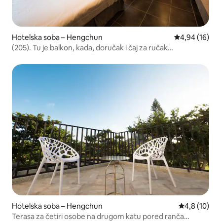
Hotelska soba – Hengchun
Prosječna ocje
4,94 (16)
(205). Tu je balkon, kada, doručak i čaj za ručak
dobrodošlice. U blizini su ulica Kenting i Bay Beach.
Hotelska soba – Hengchun
Prosječna oc
4,8 (10)
Terasa za četiri osobe na drugom katu pored ranča