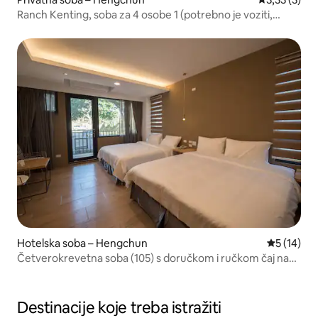
Ranch Kenting, soba za 4 osobe 1 (potrebno je voziti,
udaljeno 2 km od glavne ulice Kentinga, vožnja traje oko 3-
5 minuta)
Hotelska soba – Hengchun
Prosječna 
5 (14)
Četverokrevetna soba (105) s doručkom i ručkom čaj na
balkonu pored Chu Ding Ranch. 10 minuta pješice do Chu
Ding Avenue.
Destinacije koje treba istražiti