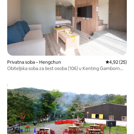
Privatna soba – Hengchun
Prosječna ocje
4,92 (25)
Obiteljska soba za šest osoba (106) u Kenting Gamborn
Villageu (106).Okrenut prema ranču Kenting, privatna
kupaonica, doručak i čaj dobrodošlice, u blizini ulice
Kenting