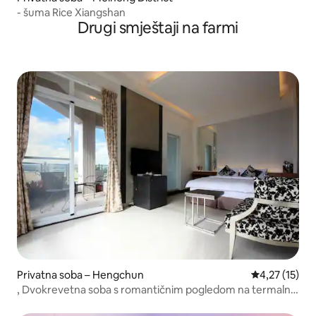
- šuma Rice Xiangshan
Drugi smještaji na farmi
Privatna soba – Hengchun
Prosječna ocj
4,27 (15)
, Dvokrevetna soba s romantičnim pogledom na termalni
izvor