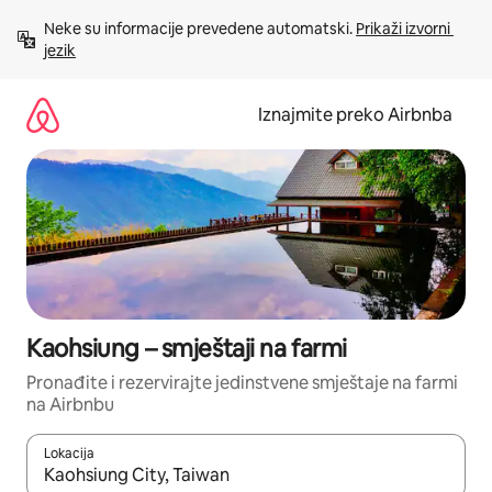
Prijeđi
Neke su informacije prevedene automatski. 
Prikaži izvorni 
na
jezik
sadržaj
Iznajmite preko Airbnba
Kaohsiung – smještaji na farmi
Pronađite i rezervirajte jedinstvene smještaje na farmi
na Airbnbu
Lokacija
Kada budu dostupni rezultati, moći ćete ih pregledati koristeći