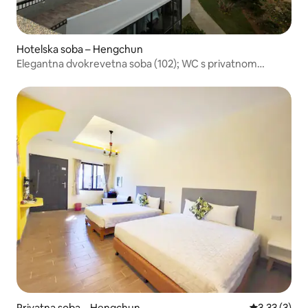
Hotelska soba – Hengchun
Elegantna dvokrevetna soba (102); WC s privatnom
kupaonicom, doručak, u blizini ulice Kenting, ranč Kenting,
Xiaowan Beach.
Privatna soba – Hengchun
Prosječna oc
3,33 (3)