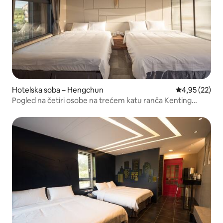
Hotelska soba – Hengchun
Prosječna ocje
4,95 (22)
Pogled na četiri osobe na trećem katu ranča Kenting
(301). Kada, doručak i čaj dobrodošlice. U blizini su ulica
Kenting i Bay Beach.