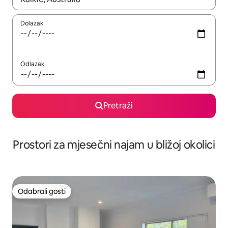
Dolazak
Odlazak
Pretraži
Prostori za mjesečni najam u bližoj okolici
Odabrali gosti
Odabrali gosti