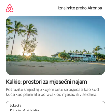
Prijeđi
na
Iznajmite preko Airbnba
sadržaj
Kalkie: prostori za mjesečni najam
Potražite smještaj u kojem ćete se osjećati kao kod
kuće kad planirate boravak od mjesec ili više dana.
Lokacija
Kada budu dostupni rezultati, moći ćete ih pregledati koristeći