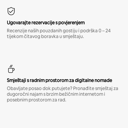
Ugovarajte rezervacije s povjerenjem
Recenzije naših pouzdanih gostiju i podrška 0 – 24
tijekom čitavog boravka u smještaju.
Smještaji s radnim prostorom za digitalne nomade
Obavljate posao dok putujete? Pronađite smještaj za
dugoročni najam s brzim bežičnim internetom i
posebnim prostorom za rad.