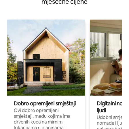
mjesečne cijene
Dobro opremljeni smještaji
Digitalni noma
ljudi
Ovi dobro opremljeni
smještaji, među kojima ima
Udobni smještaj
drvenih kuća na mirnim
nomade i ljude 
lokacijama u planinama i
daljinu s bežič