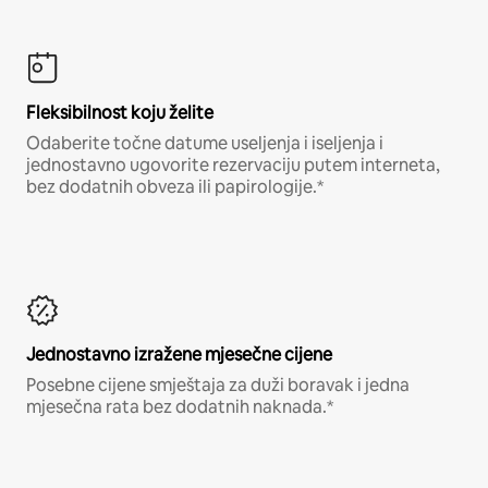
Fleksibilnost koju želite
Odaberite točne datume useljenja i iseljenja i
jednostavno ugovorite rezervaciju putem interneta,
bez dodatnih obveza ili papirologije.*
Jednostavno izražene mjesečne cijene
Posebne cijene smještaja za duži boravak i jedna
mjesečna rata bez dodatnih naknada.*