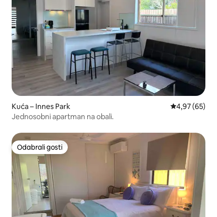
Kuća – Innes Park
Prosječna ocje
4,97 (65)
Jednosobni apartman na obali.
Odabrali gosti
Odabrali gosti