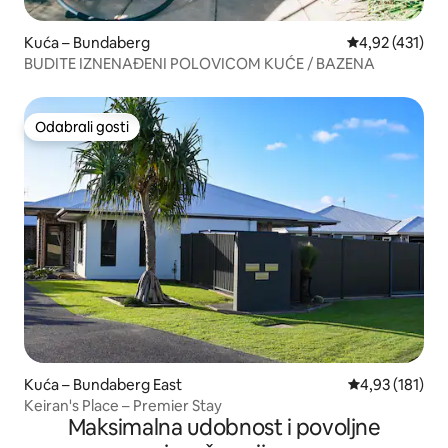
Kuća – Bundaberg
Prosječna ocjen
4,92 (431)
BUDITE IZNENAĐENI POLOVICOM KUĆE / BAZENA
Odabrali gosti
Odabrali gosti
Kuća – Bundaberg East
Prosječna ocjen
4,93 (181)
Keiran's Place – Premier Stay
Maksimalna udobnost i povoljne