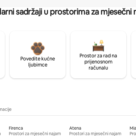
arni sadržaji u prostorima za mjesečni
Prostor za rad na
Povedite kućne
prijenosnom
ljubimce
računalu
inacije
Firenca
Atena
Mi
m
Prostori za mjesečni najam
Prostori za mjesečni najam
Pro