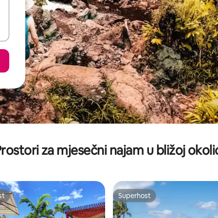
rostori za mjesečni najam u bližoj okoli
st
Superhost
st
Superhost