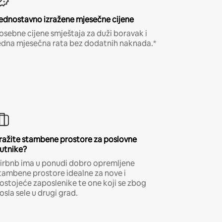
ednostavno izražene mjesečne cijene
osebne cijene smještaja za duži boravak i
edna mjesečna rata bez dodatnih naknada.*
ražite stambene prostore za poslovne
utnike?
irbnb ima u ponudi dobro opremljene
tambene prostore idealne za nove i
ostojeće zaposlenike te one koji se zbog
osla sele u drugi grad.