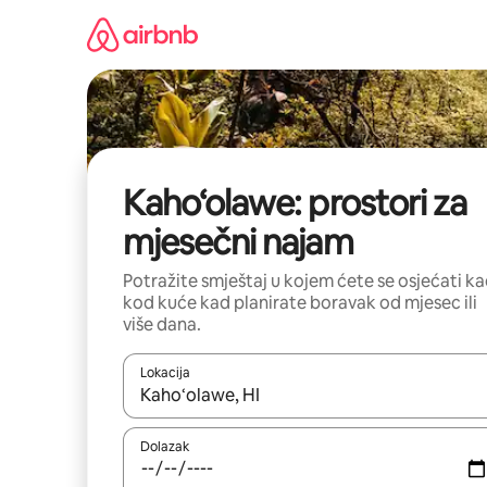
Prijeđi
na
sadržaj
Kaho‘olawe: prostori za
mjesečni najam
Potražite smještaj u kojem ćete se osjećati k
kod kuće kad planirate boravak od mjesec ili
više dana.
Lokacija
Kada budu dostupni rezultati, moći ćete ih pregle
Dolazak