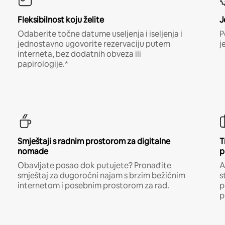
Fleksibilnost koju želite
J
Odaberite točne datume useljenja i iseljenja i
P
jednostavno ugovorite rezervaciju putem
j
interneta, bez dodatnih obveza ili
papirologije.*
Smještaji s radnim prostorom za digitalne
T
nomade
p
Obavljate posao dok putujete? Pronađite
A
smještaj za dugoročni najam s brzim bežičnim
s
internetom i posebnim prostorom za rad.
p
p