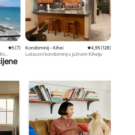
Prosječna ocjena: 5/5, recenzija: 7
5 (7)
Kondominij – Kihei
Prosječna ocjena: 4,95/
4,95 (128)
lni
Luksuzni kondominij u južnom Kiheiju
ijene