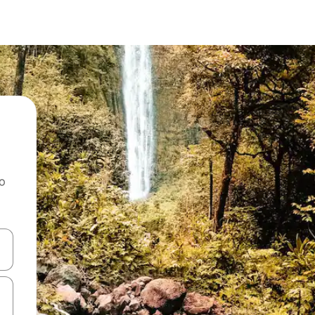
ao
dati koristeći se strelicama prema gore i prema dolje, kao i dodirom i