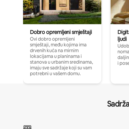
Dobro opremljeni smještaji
Digit
ljudi
Ovi dobro opremljeni
smještaji, među kojima ima
Udobn
drvenih kuća na mirnim
nomad
lokacijama u planinama i
dalji
stanova u urbanim sredinama,
i pos
imaju sve sadržaje koji su vam
potrebni u vašem domu.
Sadrža