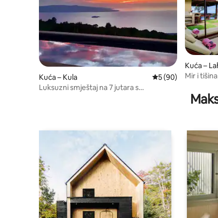
Kuća – La
Mir i tišin
Kuća – Kula
Prosječna ocjena: 5/
5 (90)
Luksuzni smještaj na 7 jutara s
Maks
mogućnošću pješačenja slikovitim
stazama