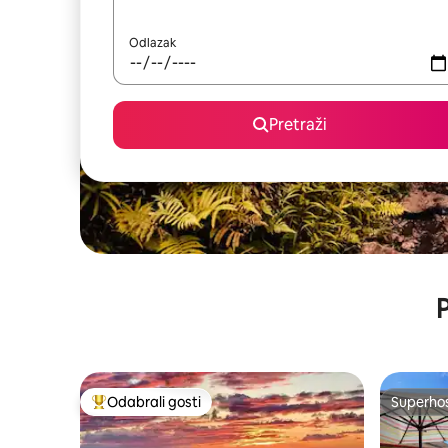
Odlazak
Pretraži
P
Odabrali gosti
Superho
Među najviše rangiranima s oznakom „Odabrali gosti”
Superho