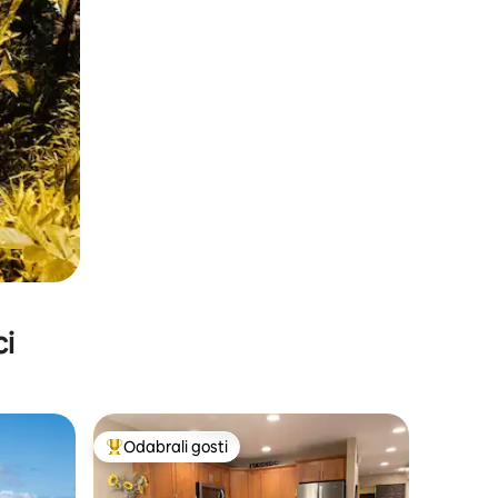
ci
Odabrali gosti
Među najviše rangiranima s oznakom „Odabrali gosti”