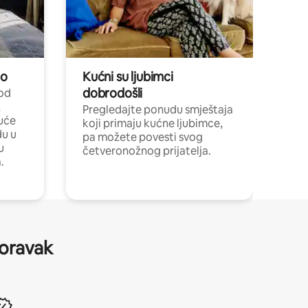
no
Kućni su ljubimci
dobrodošli
 od
,
Pregledajte ponudu smještaja
uće
koji primaju kućne ljubimce,
du u
pa možete povesti svog
u
četveronožnog prijatelja.
.
boravak