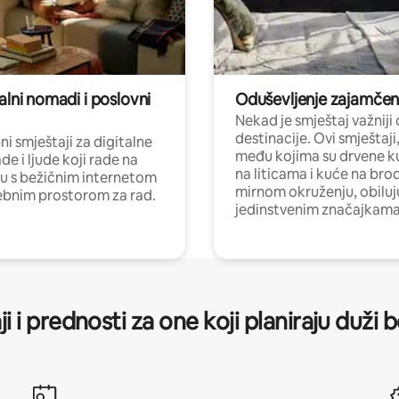
alni nomadi i poslovni
Oduševljenje zajamče
Nekad je smještaj važniji
destinacije. Ovi smještaji
i smještaji za digitalne
među kojima su drvene k
e i ljude koji rade na
na liticama i kuće na bro
nu s bežičnim internetom
mirnom okruženju, obiluj
ebnim prostorom za rad.
jedinstvenim značajkama
ji i prednosti za one koji planiraju duži 