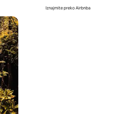
Iznajmite preko Airbnba
li prelaskom prstom po zaslonu.