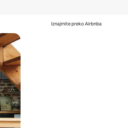
Iznajmite preko Airbnba
li prelaskom prstom po zaslonu.