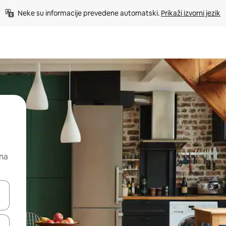
Neke su informacije prevedene automatski. 
Prikaži izvorni jezik
 na
dati koristeći se strelicama prema gore i prema dolje, kao i dodirom i