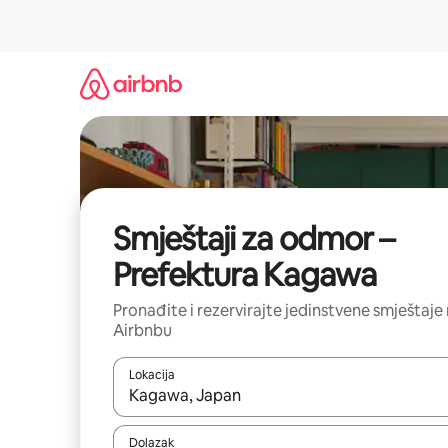
Prijeđi
na
sadržaj
Smještaji za odmor –
Prefektura Kagawa
Pronađite i rezervirajte jedinstvene smještaje
Airbnbu
Lokacija
Kada budu dostupni rezultati, moći ćete ih pregle
Dolazak