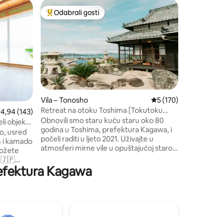
Kuća – T
Odabrali gosti
Superho
Među najviše rangiranima s oznakom „Odabrali gosti”
Superho
【Guest
一軒家na
~ Smješte
novoizgra
2022. ~ M
prizemlju
roštilj.(P
svoje gos
za jednu♪
boravka!
Vila – Tonosho
Prosječna ocjena: 5/
5 (170)
m)!Imamo 
Retreat na otoku Toshima [Tokutoku
rosječna ocjena: 4,94/5, recenzija: 143
4,94 (143)
mogli ig
Honkan] Stara kuća s elegantnim
Obnovili smo staru kuću staru oko 80
boravku p
li objekt |
pogledom na unutarnje more Seto
godina u Toshima, prefektura Kagawa, i
karaoke!U
o, usred
Sadržajno vrijeme koje možete doživjeti
počeli raditi u ljeto 2021. Uživajte u
prijatelj
 i kamado
samo ovdje (iznajmljuje se cijela kuća)
atmosferi mirne vile u opuštajućoj staroj
inča♪ Par
možete
kući smještenoj na velikom zemljištu na
automobil
 🇯🇵
staromodnom kamenom zidu.Uživajte u
automobil
Prefektura Kagawa
me se
raskošnoj arhitekturi tog vremena, s
besplatno
puno
krovom ukrašenim sa sedam bogova
osoba. To je grad pun povijesti i prirode s
sreće, valovitim staklenim prozorima i
pogledom
o, od
vrlo velikim lampionima. Prigodno
Kagawa.Ča
ih aparata
smješten 15 minuta hoda od luke
otvoren n
✨ Dok