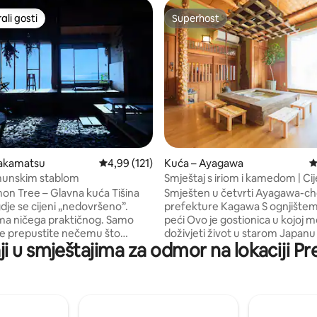
li gosti
Superhost
više rangiranima s oznakom „Odabrali gosti”
Superhost
, recenzija: 355
Takamatsu
Prosječna ocjena: 4,99/5, recenzija: 121
4,99 (121)
Kuća – Ayagawa
P
imunskim stablom
Smještaj s iriom i kamedom | Cije
Tradicionalni japanski doživljaj
 Tree – Glavna kuća Tišina
Smješten u četvrti Ayagawa-ch
dje se cijeni „nedovršeno”.
prefekture Kagawa S ognjištem
ma ničega praktičnog. Samo
peći Ovo je gostionica u kojoj 
se prepustite nečemu što
doživjeti život u starom Japanu
ji u smještajima za odmor na lokaciji 
h pet osjetila. Stara kuća
Boravak u prenoćištu je ono či
je „nedovršeno” i isprepliće 120
bavim✨ Nudimo luksuzan, pot
remena.Popnite se kamenim
privatni smještaj Zgrada je u potpunosti
a koje izgledaju kao labirint i
obnovljena. Sve je potpuno nov
 se spavaćoj sobi koja izgleda
vodovodnih instalacija, kućansk
di na moru i osjetit ćete puls
i namještaja do fiksnih elemenata 