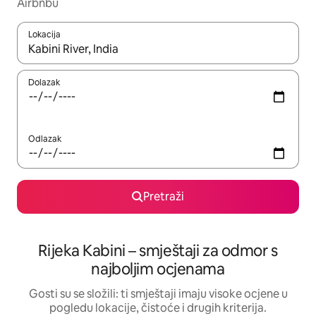
Airbnbu
Lokacija
Kada budu dostupni rezultati, moći ćete ih pregledati koristeći
Dolazak
Odlazak
Pretraži
Rijeka Kabini – smještaji za odmor s
najboljim ocjenama
Gosti su se složili: ti smještaji imaju visoke ocjene u
pogledu lokacije, čistoće i drugih kriterija.