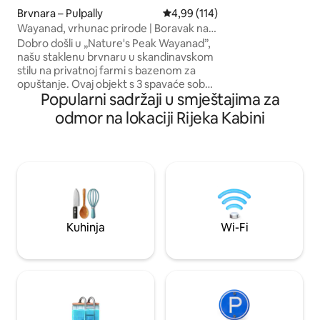
nije im dopušten ulaza
Brvnara – Pulpally
Prosječna ocjena: 4,99/5, recenzi
4,99 (114)
također može rezer
Wayanad, vrhunac prirode | Boravak na
tri ili dvije spava
farmi s privatnim bazenom
8 gostiju. Tri spavaće sobe –
Dobro došli u „Nature's Peak Wayanad”,
airbnb.co.in/h/irakabini Dvij
našu staklenu brvnaru u skandinavskom
sobe – airbnb.co.i
stilu na privatnoj farmi s bazenom za
opuštanje. Ovaj objekt s 3 spavaće sobe i
Popularni sadržaji u smještajima za
2 kupaonice uključuje potpuno
klimatiziranu glavnu brvnaru (2 spavaće
odmor na lokaciji Rijeka Kabini
sobe, dnevni boravak i 1 zajednička
kupaonica) te zasebnu klimatiziranu
pomoćnu zgradu udaljenu 6 metara s
bračnim krevetom (king-size) i
privatnom kupaonicom. Uživajte u
privatnoj pješačkoj turi do vidikovca i
domaćim jelima koja priprema naša
obitelj koja vodi brigu o objektu (uz
Kuhinja
Wi-Fi
nadoplatu). Cijeli prostor je isključivo vaš.