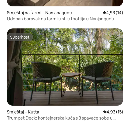
Smještaj na farmi – Nanjanagudu
Prosječna ocje
4,93 (14)
Udoban boravak na farmi u stilu thottija u Nanjangudu
Superhost
Superhost
Smještaj – Kutta
Prosječna ocje
4,93 (15)
Trumpet Deck: kontejnerska kuća s 3 spavaće sobe u
blizini Nagaraholea