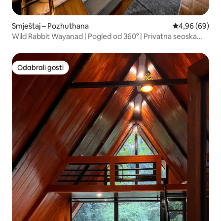
Smještaj – Pozhuthana
Prosječna ocje
4,96 (69)
Wild Rabbit Wayanad | Pogled od 360° | Privatna seoska
kućica
Odabrali gosti
Odabrali gosti