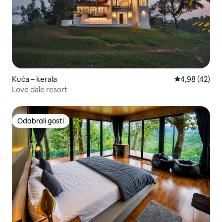
Kuća – kerala
Prosječna ocje
4,98 (42)
Love dale resort
Odabrali gosti
Odabrali gosti