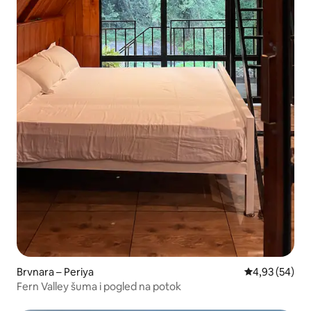
Brvnara – Periya
Prosječna ocje
4,93 (54)
Fern Valley šuma i pogled na potok