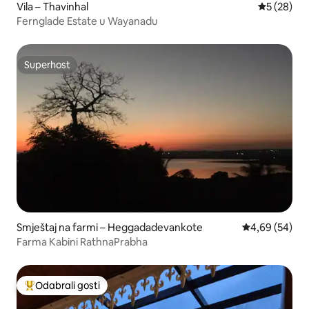
Vila – Thavinhal
Prosječna o
5 (28)
Fernglade Estate u Wayanadu
Superhost
Superhost
Smještaj na farmi – Heggadadevankote
Prosječna ocje
4,69 (54)
Farma Kabini RathnaPrabha
Odabrali gosti
Među najviše rangiranima s oznakom „Odabrali gosti”