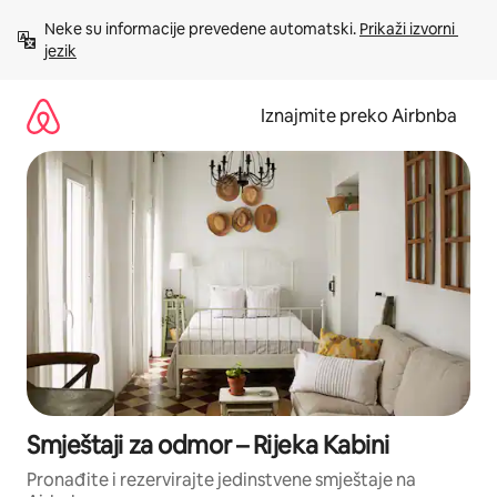
Prijeđi
Neke su informacije prevedene automatski. 
Prikaži izvorni 
na
jezik
sadržaj
Iznajmite preko Airbnba
Smještaji za odmor – Rijeka Kabini
Pronađite i rezervirajte jedinstvene smještaje na