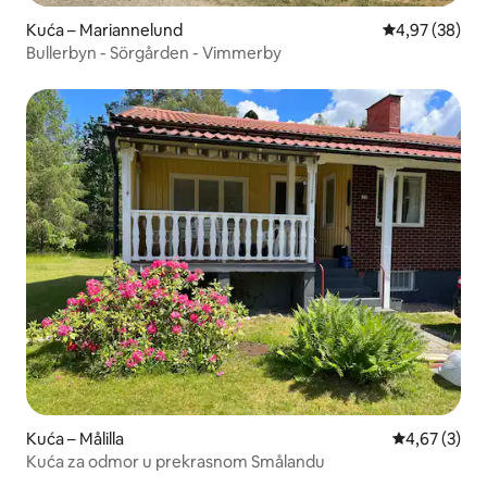
Kuća – Mariannelund
Prosječna ocje
4,97 (38)
Bullerbyn - Sörgården - Vimmerby
Kuća – Målilla
Prosječna ocj
4,67 (3)
Kuća za odmor u prekrasnom Smålandu