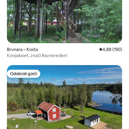
Brvnara – Kosta
Prosječna ocjen
4,88 (190)
Korpaboet, znači Ravnereden!
Odabrali gosti
Odabrali gosti