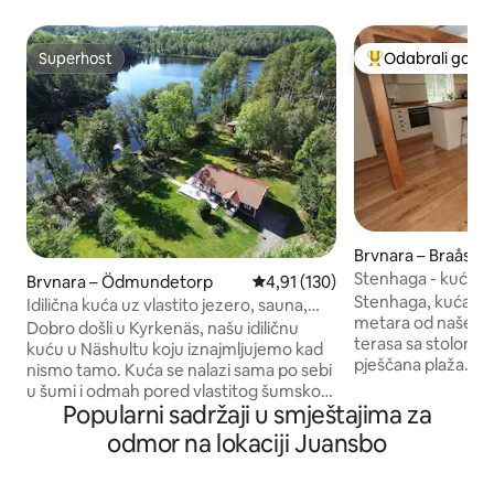
Superhost
Odabrali gosti
Superhost
Među najviše ran
Brvnara – Braås
Stenhaga - kuća na
Brvnara – Ödmundetorp
Prosječna ocjena: 4,91/5, recenz
4,91 (130)
Stenhaga, kuća s 
Idilična kuća uz vlastito jezero, sauna,
metara od našeg jezera. Vel
čamac, ribolov, skijanje
Dobro došli u Kyrkenäs, našu idiličnu
terasa sa stolom i 
kuću u Näshultu koju iznajmljujemo kad
pješčana plaža. Plu
nismo tamo. Kuća se nalazi sama po sebi
za kupanje. Kuća je
u šumi i odmah pored vlastitog šumskog
Smedstugana, naš
Popularni sadržaji u smještajima za
jezera s pristaništem, saunom i brodom.
iznajmljujemo ovdj
Popularna pješčana plaža udaljena samo
odmor na lokaciji Juansbo
je uključen. Losos 
1 km 10 km do grada Åseda s trgovinama
je uključena u naj
i javnim prijevozom Kuća je nedavno
košta 100 SEK. Čam