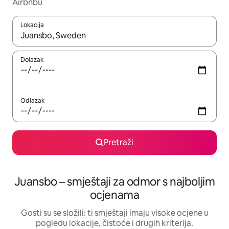
Airbnbu
Lokacija
Kada budu dostupni rezultati, moći ćete ih pregledati koristeći
Dolazak
Odlazak
Pretraži
Juansbo – smještaji za odmor s najboljim
ocjenama
Gosti su se složili: ti smještaji imaju visoke ocjene u
pogledu lokacije, čistoće i drugih kriterija.