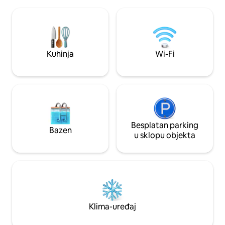
renovirana i moderno namještena s
uključen. Kuhinja im
odličnim sadržajima. Potpuno nova
može u potpunosti 
kupaonica, sauna i novi panoramski
izlazom na terasu. 
prozori okrenuti prema jezeru Skijaška
soba, kupaonica. R
staza: 10 km Alpsko odmaralište: 20 km
boravak s kaminom
NOVO 2024.: nova ogromna terasa
Kuhinja
Wi-Fi
sobe. Wi-Fi, Apple
NOVO za 2025. godinu: punjač za
električna vozila za vaš automobil
Besplatan parking
Bazen
u sklopu objekta
Klima-uređaj