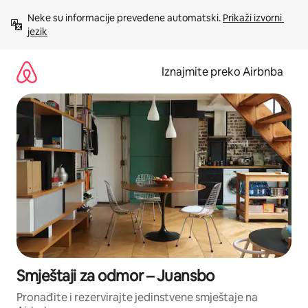
Prijeđi
Neke su informacije prevedene automatski. 
Prikaži izvorni 
na
jezik
sadržaj
Iznajmite preko Airbnba
Smještaji za odmor – Juansbo
Pronađite i rezervirajte jedinstvene smještaje na