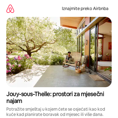
Prijeđi
na
Iznajmite preko Airbnba
sadržaj
Jouy-sous-Thelle: prostori za mjesečni
najam
Potražite smještaj u kojem ćete se osjećati kao kod
kuće kad planirate boravak od mjesec ili više dana.