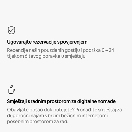
Ugovarajte rezervacije s povjerenjem
Recenzije naših pouzdanih gostiju i podrška 0 – 24
tijekom čitavog boravka u smještaju.
Smještaji s radnim prostorom za digitalne nomade
Obavljate posao dok putujete? Pronađite smještaj za
dugoročni najam s brzim bežičnim internetom i
posebnim prostorom za rad.