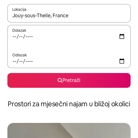
Lokacija
Kada budu dostupni rezultati, moći ćete ih pregledati koristeći
Dolazak
Odlazak
Pretraži
Prostori za mjesečni najam u bližoj okolici