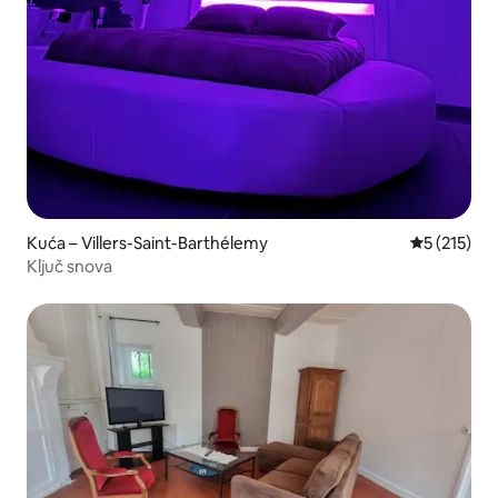
Kuća – Villers-Saint-Barthélemy
Prosječna o
5 (215)
Ključ snova