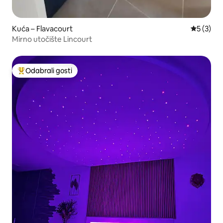
Kuća – Flavacourt
Prosječna
5 (3)
Mirno utočište Lincourt
Odabrali gosti
Među najviše rangiranima s oznakom „Odabrali gosti”