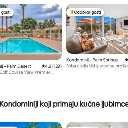
 gosti
Odabrali gosti
 gosti
Među najviše rangiranima s oz
Kondominij – Palm Springs
P
, recenzija: 207
Soba u stilu tiki iz sredine prošl
j – Palm Desert
Prosječna ocjena: 4,9/5, recenzija: 129
4,9 (129)
u Ocotillo Lodgeu
Golf Course View Premier
/Tennis
Kondominiji koji primaju kućne ljubimc