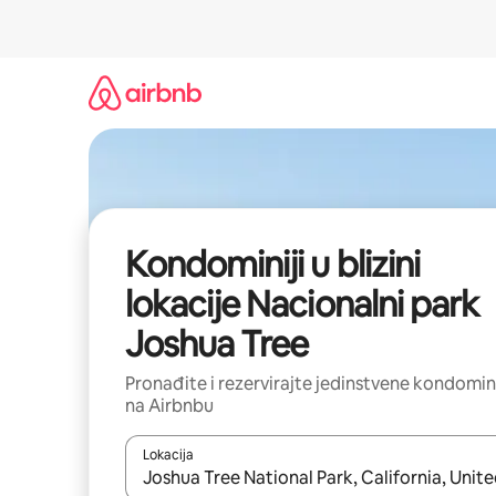
Prijeđi
na
sadržaj
Kondominiji u blizini
lokacije Nacionalni park
Joshua Tree
Pronađite i rezervirajte jedinstvene kondomin
na Airbnbu
Lokacija
Kada budu dostupni rezultati, moći ćete ih pregle