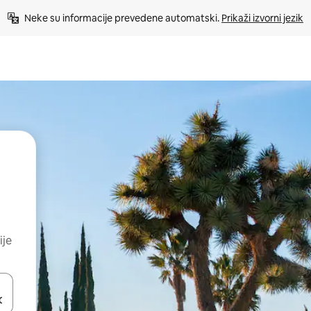
Neke su informacije prevedene automatski. 
Prikaži izvorni jezik
ije
dati koristeći se strelicama prema gore i prema dolje, kao i dodirom i