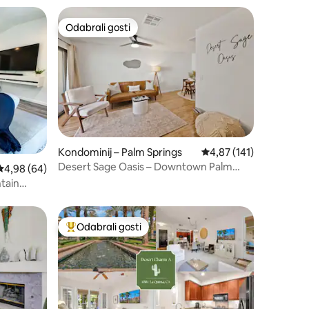
Odabrali gosti
nakom „Odabrali gosti”
Odabrali gosti
Kondominij – Palm Springs
Prosječna ocjena: 4,87/
4,87 (141)
Desert Sage Oasis – Downtown Palm
Prosječna ocjena: 4,98/5, recenzija: 64
4,98 (64)
Springs
tain
Odabrali gosti
Među najviše rangiranima s oznakom „Odabrali gosti”