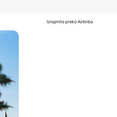
Iznajmite preko Airbnba
li prelaskom prstom po zaslonu.