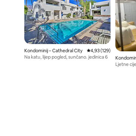
Kondominij – Cathedral City
Prosječna ocjena: 4,93/5
4,93 (129)
Na katu, lijep pogled, sunčano. jedinica 6
Kondomini
Ljetne cij
Agua Cali