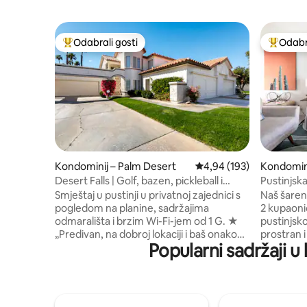
Odabrali gosti
Odabra
Među najviše rangiranima s oznakom „Odabrali gosti”
Među naj
Kondominij – Palm Desert
Prosječna ocjena: 4,94/5
4,94 (193)
Kondomini
Desert Falls | Golf, bazen, pickleball i
Pustinjska
teretana
bazena i 
Smještaj u pustinji u privatnoj zajednici s
Naš šaren
pogledom na planine, sadržajima
2 kupaoni
odmarališta i brzim Wi-Fi-jem od 1 G. ★
pustinjsk
„Predivan, na dobroj lokaciji i baš onako
prostran i
Popularni sadržaji u
lijep kao što je prikazan na internetu.” ☞
potrebno 
Terasa s roštiljem i blagovaonicom na
Wi-Fi za 
otvorenom ☞ Dostupne aktivnosti u
potrebno! S pogledom na prekra
sklopu odmarališta: tenis, teretana, golf,
zeleni po
bazen, pickleball ☞ Više pametnih
pogled na