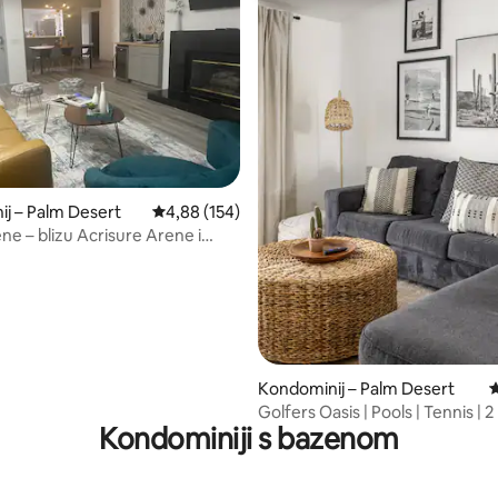
, recenzija: 129
j – Palm Desert
Prosječna ocjena: 4,88/5, recenzija: 154
4,88 (154)
ene – blizu Acrisure Arene i
ja
Kondominij – Palm Desert
P
Golfers Oasis | Pools | Tennis | 2
Kondominiji s bazenom
Pets