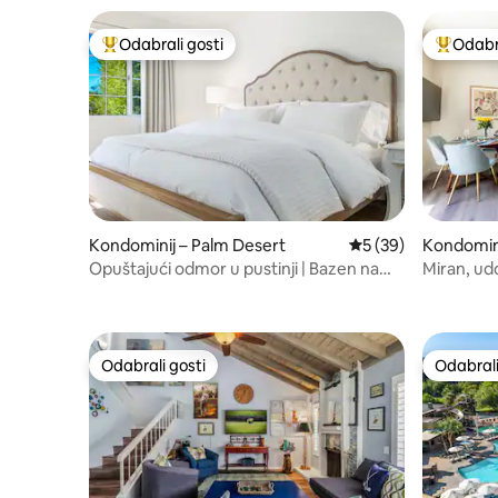
Odabrali gosti
Odabra
Među najviše rangiranima s oznakom „Odabrali gosti”
Među naj
Kondomini
Kondominij – Palm Desert
Prosječna ocjena: 5/
5 (39)
Miran, udo
Opuštajući odmor u pustinji | Bazen na
nekoliko koraka
Odabrali gosti
Odabrali
Odabrali gosti
Odabrali