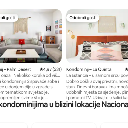
li gosti
Odabrali gosti
više rangiranima s oznakom „Odabrali gosti”
Odabrali gosti
, recenzija: 193
j – Palm Desert
Prosječna ocjena: 4,97/5, recenzija: 331
4,97 (331)
Kondominij – La Quinta
P
 oaza | Nekoliko koraka od više
La Estancia – u samom srcu pov
spa centara
jezgre La Quinte
i kondominij s 2 spavaće sobe i
Dobro došli u ovaj privatni, no
ce u donjem dijelu zgrade s
stan. Dnevni boravak ima mnoš
om tematikom svijetao je,
udobnih mjesta za sjedenje, pli
 opremljen svime što je
i pametni TV. Uživajte u šalici kav
 kondominijima u blizini lokacije Nacion
za opuštajući odmor. Odličan
skuhajte omiljeno jelo u punoj ku
pozive na Zoomu ako je
Spavaća soba ima bračni krevet
san
(California King) koji je bogato
jas, nebo okruženo palmama i
vašu udobnost. Uživajte na otvorenom
 planinski lanac Peekaboo s
na privatnoj terasi, rashladite s