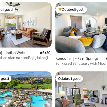
li gosti
Odabrali gosti
više rangiranima s oznakom „Odabrali gosti”
Među najviše rangiranima s oz
j – Indian Wells
Prosječna ocjena: 5/5, recenzija: 30
5 (30)
5, recenzija: 39
ban stan na središnjoj lokaciji
Kondominij – Palm Springs
Sunkissed Sanctuary with Moun
Views
 gosti
Odabrali gosti
 gosti
Odabrali gosti