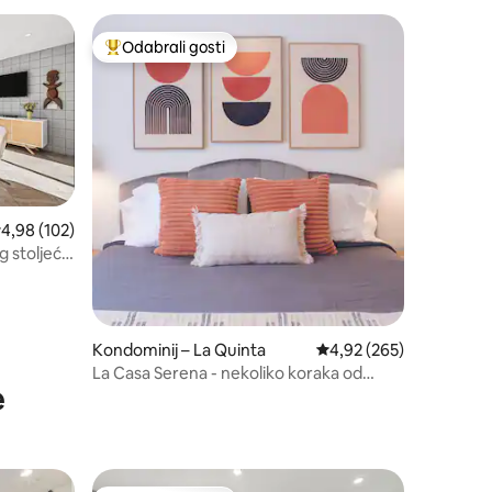
klubu
Odabrali gosti
nakom „Odabrali gosti”
Među najviše rangiranima s oznakom „Odabrali gosti”
rosječna ocjena: 4,98/5, recenzija: 102
4,98 (102)
og stoljeća
Kondominij – La Quinta
Prosječna ocjena: 4,92/
4,92 (265)
La Casa Serena - nekoliko koraka od
e
starog grada