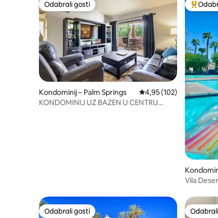
Odabrali gosti
Odabra
Odabrali gosti
Među naj
Kondominij – Palm Springs
Prosječna ocjena: 4,95/5
4,95 (102)
KONDOMINIJ UZ BAZEN U CENTRU
GRADA, STEPENICE DO KASINA
Kondomini
Vila Dese
Odabrali gosti
Odabrali
Odabrali gosti
Odabrali