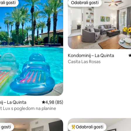
li gosti
Odabrali gosti
više rangiranima s oznakom „Odabrali gosti”
Odabrali gosti
, recenzija: 102
Kondominij – La Quinta
P
Casita Las Rosas
j – La Quinta
Prosječna ocjena: 4,98/5, recenzija: 85
4,98 (85)
rt Lux s pogledom na planine
 gosti
Odabrali gosti
 gosti
Među najviše rangiranima s oz