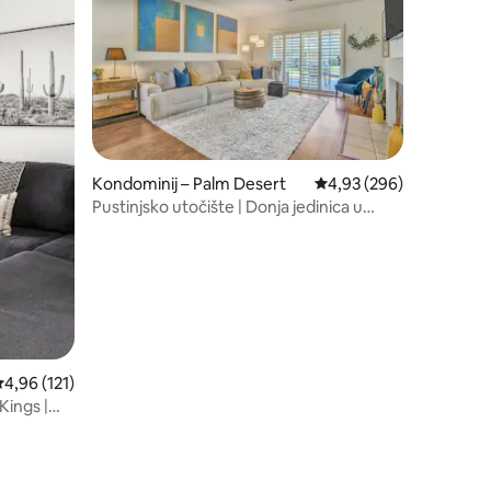
Kondominij – Palm Desert
Prosječna ocjena: 4,93/
4,93 (296)
Pustinjsko utočište | Donja jedinica u
blizini bazena
rosječna ocjena: 4,96/5, recenzija: 121
4,96 (121)
 Kings |