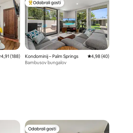
Odabrali gosti
Među najviše rangiranima s oznakom „Odabrali gosti”
rosječna ocjena: 4,91/5, recenzija: 188
4,91 (188)
Kondominij – Palm Springs
Prosječna ocjena: 4,98
4,98 (40)
Bambusov bungalov
Odabrali gosti
nakom „Odabrali gosti”
Odabrali gosti