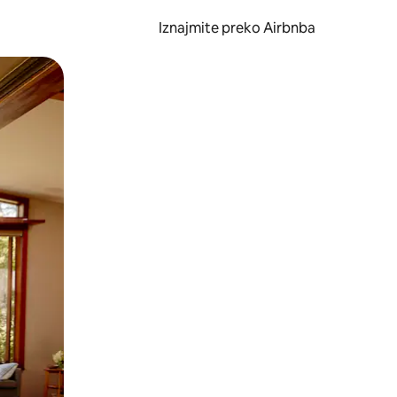
Iznajmite preko Airbnba
li prelaskom prstom po zaslonu.