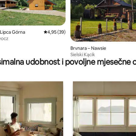
 Lipca Górna
Prosječna ocjena: 4,95/5, recenzija: 39
4,95 (39)
wocz
/5, recenzija: 14
Brvnara – Nawsie
Sielski Kącik
imalna udobnost i povoljne mjesečne c