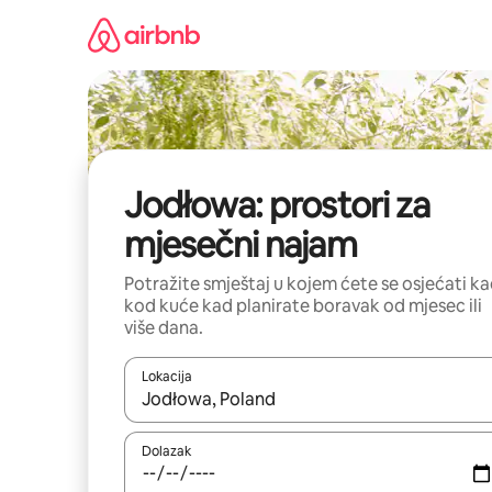
Prijeđi
na
sadržaj
Jodłowa: prostori za
mjesečni najam
Potražite smještaj u kojem ćete se osjećati k
kod kuće kad planirate boravak od mjesec ili
više dana.
Lokacija
Kada budu dostupni rezultati, moći ćete ih pregle
Dolazak