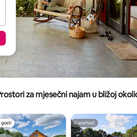
rostori za mjesečni najam u bližoj okoli
 gosti
Superhost
 gosti
Superhost