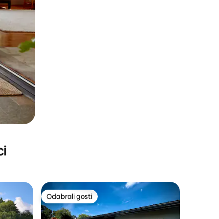
ci
Odabrali gosti
Odabrali gosti