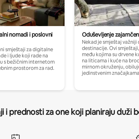
alni nomadi i poslovni
Oduševljenje zajamče
Nekad je smještaj važniji
destinacije. Ovi smještaji
i smještaji za digitalne
među kojima su drvene k
e i ljude koji rade na
na liticama i kuće na bro
nu s bežičnim internetom
mirnom okruženju, obiluj
ebnim prostorom za rad.
jedinstvenim značajkama
ji i prednosti za one koji planiraju duži 