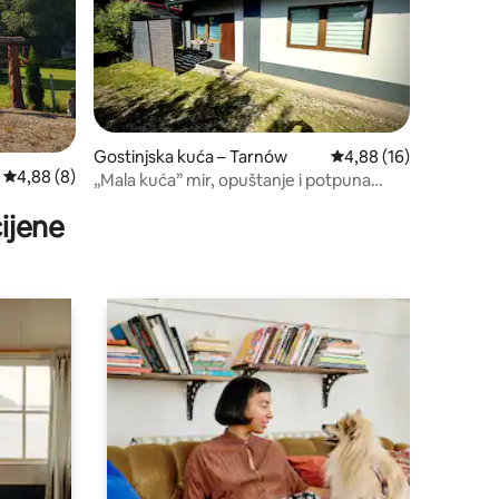
Gostinjska kuća – Tarnów
Prosječna ocjena: 4,88
4,88 (16)
Prosječna ocjena: 4,88/5, recenzija: 8
4,88 (8)
„Mala kuća” mir, opuštanje i potpuna
opremljenost
ijene