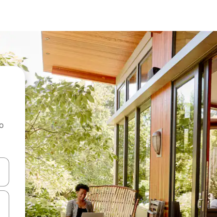
ao
dati koristeći se strelicama prema gore i prema dolje, kao i dodirom i