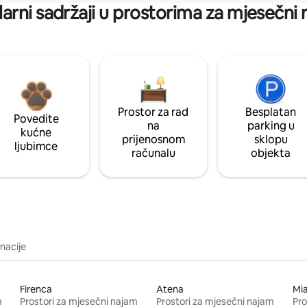
arni sadržaji u prostorima za mjesečni
Prostor za rad
Besplatan
Povedite
na
parking u
kućne
prijenosnom
sklopu
ljubimce
računalu
objekta
inacije
Firenca
Atena
Mi
m
Prostori za mjesečni najam
Prostori za mjesečni najam
Pro