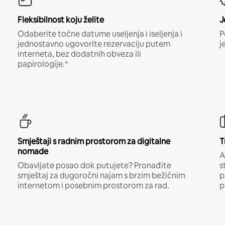
Fleksibilnost koju želite
J
Odaberite točne datume useljenja i iseljenja i
P
jednostavno ugovorite rezervaciju putem
j
interneta, bez dodatnih obveza ili
papirologije.*
Smještaji s radnim prostorom za digitalne
T
nomade
A
Obavljate posao dok putujete? Pronađite
s
smještaj za dugoročni najam s brzim bežičnim
p
internetom i posebnim prostorom za rad.
p