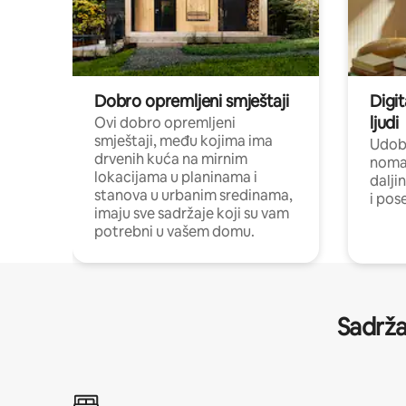
Dobro opremljeni smještaji
Digit
ljudi
Ovi dobro opremljeni
smještaji, među kojima ima
Udobn
drvenih kuća na mirnim
nomad
lokacijama u planinama i
dalji
stanova u urbanim sredinama,
i pos
imaju sve sadržaje koji su vam
potrebni u vašem domu.
Sadrža