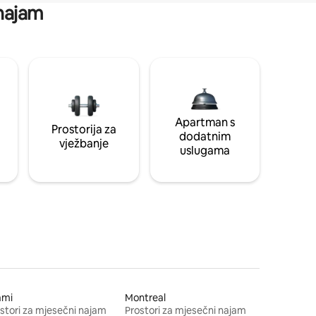
 najam
Apartman s
Prostorija za
dodatnim
vježbanje
uslugama
ami
Montreal
stori za mjesečni najam
Prostori za mjesečni najam