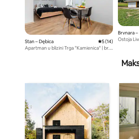
Brvnara –
Ostoja Li
Stan – Dębica
Prosječna ocjena: 5
5 (14)
Apartman u blizini Trga "Kamienica" | br. 1
Studio
Maks