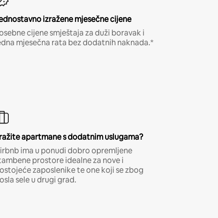
ednostavno izražene mjesečne cijene
osebne cijene smještaja za duži boravak i
edna mjesečna rata bez dodatnih naknada.*
ražite apartmane s dodatnim uslugama?
irbnb ima u ponudi dobro opremljene
tambene prostore idealne za nove i
ostojeće zaposlenike te one koji se zbog
osla sele u drugi grad.