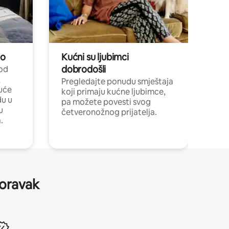
no
Kućni su ljubimci
dobrodošli
 od
,
Pregledajte ponudu smještaja
uće
koji primaju kućne ljubimce,
du u
pa možete povesti svog
u
četveronožnog prijatelja.
.
boravak