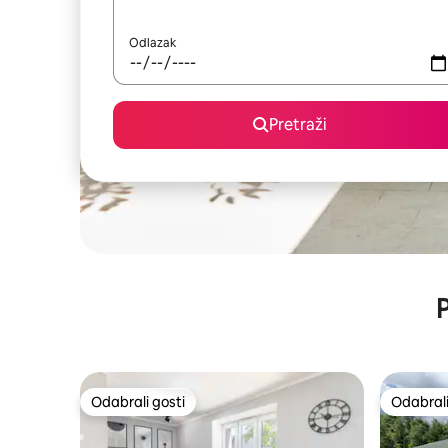
Odlazak
Pretraži
P
Odabrali gosti
Odabrali
Odabrali gosti
Odabrali