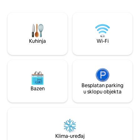
verandi ili izazovit
primiti do 10 osoba. Masažna kada,
igre na automatima,
bilijarski stol, stol za stolni tenis / zračni
pikado! Uživajte u
hokej, arkadna igra, obiteljska soba na
klubu s bazenom, 
glavnoj etaži s kaminom na drva i
pickleballom. Pust
obiteljska soba na donjoj etaži. Vrlo
rezervirajte svoj 
prostran i miran smještaj, šumovito
danas! Obiteljska
okruženje, vanjsko ognjište. Pristup
Kuhinja
Wi-Fi
kada – Ognjište – 3
sadržajima odmarališta koje je udaljeno
180 – 220 cm) – Igr
nekoliko minuta vožnje, kao i centru
Galene.
Besplatan parking
Bazen
u sklopu objekta
Klima-uređaj