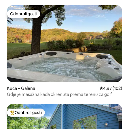
Odabrali gosti
Odabrali gosti
Kuća – Galena
Prosječna ocjen
4,97 (102)
Gdje je masažna kada okrenuta prema terenu za golf
Odabrali gosti
Među najviše rangiranima s oznakom „Odabrali gosti”