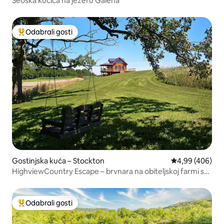
Seoska kućica na jezeru Galena
Odabrali gosti
Među najviše rangiranima s oznakom „Odabrali gosti”
Gostinjska kuća – Stockton
Prosječna ocjen
4,99 (406)
HighviewCountry Escape – brvnara na obiteljskoj farmi s
pogledom
Odabrali gosti
Među najviše rangiranima s oznakom „Odabrali gosti”