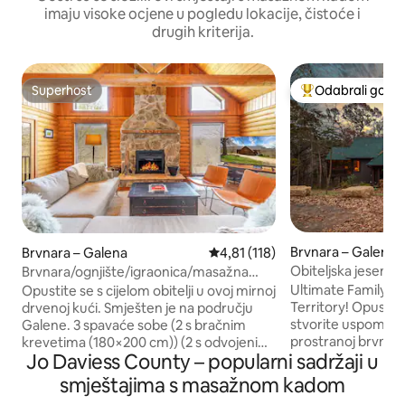
imaju visoke ocjene u pogledu lokacije, čistoće i
drugih kriterija.
Superhost
Odabrali gosti
Superhost
Među najviše ran
Brvnara – Galena
Brvnara – Galena
Prosječna ocjena: 4,81/5, recenz
4,81 (118)
Obiteljska jesen! 
Brvnara/ognjište/igraonica/masažna
unutra/vani•Igrao
kada
Ultimate Family E
Opustite se s cijelom obitelji u ovoj mirnoj
size”
Territory! Opustite 
drvenoj kući. Smješten je na području
stvorite uspomene
Galene. 3 spavaće sobe (2 s bračnim
prostranoj brvnari!
krevetima (180×200 cm)) (2 s odvojenim
Jo Daviess County – popularni sadržaji u
terasi dok jeleni p
krevetima smještene su u obiteljskoj sobi
masažnoj kadi i oku
na donjoj etaži), 3 kupaonice s futonom i
smještajima s masažnom kadom
za sendviče. Opust
sofom na razvlačenje u potkrovlju, može