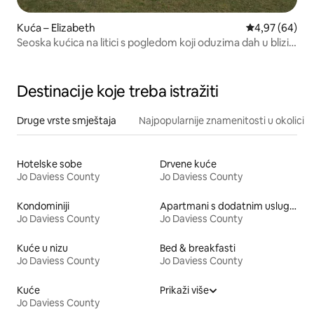
Kuća – Elizabeth
Prosječna ocje
4,97 (64)
Seoska kućica na litici s pogledom koji oduzima dah u blizini
Galene
Destinacije koje treba istražiti
Druge vrste smještaja
Najpopularnije znamenitosti u okolici
Hotelske sobe
Drvene kuće
Jo Daviess County
Jo Daviess County
Kondominiji
Apartmani s dodatnim uslugama
Jo Daviess County
Jo Daviess County
Kuće u nizu
Bed & breakfasti
Jo Daviess County
Jo Daviess County
Kuće
Prikaži više
Jo Daviess County