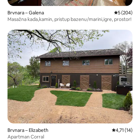
Brvnara – Galena
Prosječna oc
5 (204)
Masažna kada,kamin, pristup bazenu/marini,igre, prostor!
Brvnara – Elizabeth
Prosječna ocj
4,71 (14)
Apartman Corral