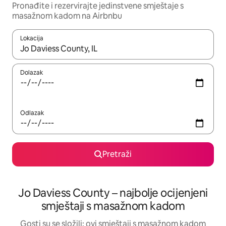
Pronađite i rezervirajte jedinstvene smještaje s
masažnom kadom na Airbnbu
Lokacija
Kada budu dostupni rezultati, moći ćete ih pregledati koristeći
Dolazak
Odlazak
Pretraži
Jo Daviess County – najbolje ocijenjeni
smještaji s masažnom kadom
Gosti su se složili: ovi smještaji s masažnom kadom