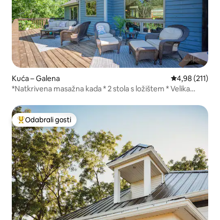
Kuća – Galena
Prosječna ocjen
4,98 (211)
*Natkrivena masažna kada * 2 stola s ložištem * Velika
terasa*
Odabrali gosti
Među najviše rangiranima s oznakom „Odabrali gosti”