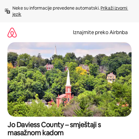
Prijeđi
Neke su informacije prevedene automatski. 
Prikaži izvorni 
na
jezik
sadržaj
Iznajmite preko Airbnba
Jo Daviess County – smještaji s
masažnom kadom