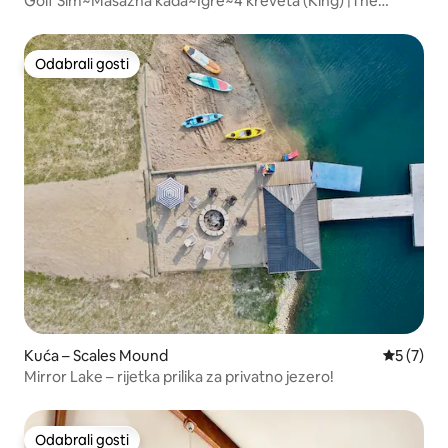
Golf Sim~Masažna kada~Igre~4 kreveta (King) |The
Augusta House
Odabrali gosti
Odabrali gosti
Kuća – Scales Mound
Prosječna
5 (7)
Mirror Lake – rijetka prilika za privatno jezero!
Odabrali gosti