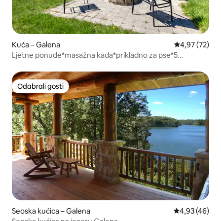
Kuća – Galena
Prosječna ocje
4,97 (72)
Ljetne ponude*masažna kada*prikladno za pse*5
zvjezdica*arkada
Odabrali gosti
Odabrali gosti
Seoska kućica – Galena
Prosječna ocje
4,93 (46)