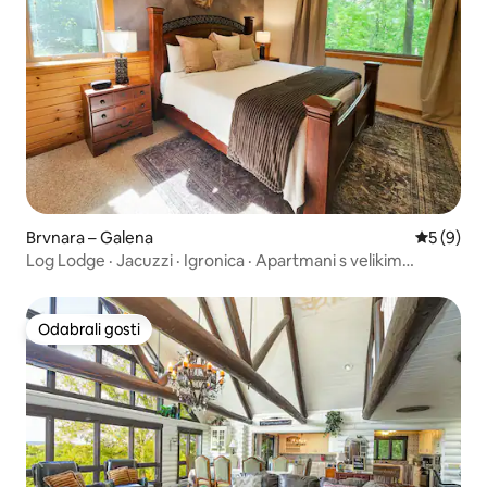
Brvnara – Galena
Prosječna
5 (9)
Log Lodge · Jacuzzi · Igronica · Apartmani s velikim
bračnim krevetom
Odabrali gosti
Odabrali gosti