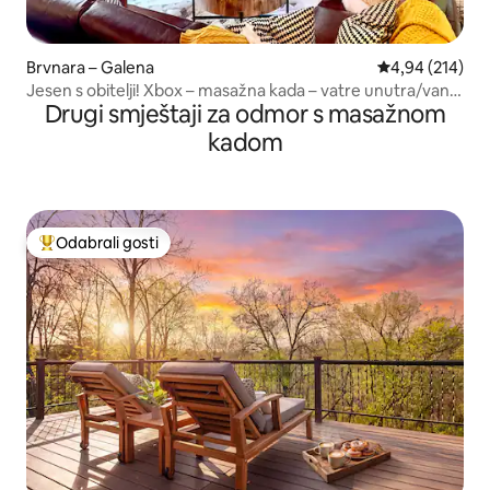
Brvnara – Galena
Prosječna ocjen
4,94 (214)
Jesen s obitelji! Xbox – masažna kada – vatre unutra/vani
Drugi smještaji za odmor s masažnom
– igraonica!
kadom
Odabrali gosti
Među najviše rangiranima s oznakom „Odabrali gosti”