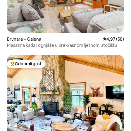
Brvnara – Galena
Prosječna ocje
4,97 (58)
Masažna kada i ognjište u prekrasnom ljetnom utočištu
Odabrali gosti
Među najviše rangiranima s oznakom „Odabrali gosti”