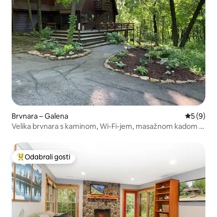
Brvnara – Galena
Prosječna
5 (9)
Velika brvnara s kaminom, Wi-Fi-jem, masažnom kadom i
vanjskim kaminom
Odabrali gosti
Među najviše rangiranima s oznakom „Odabrali gosti”