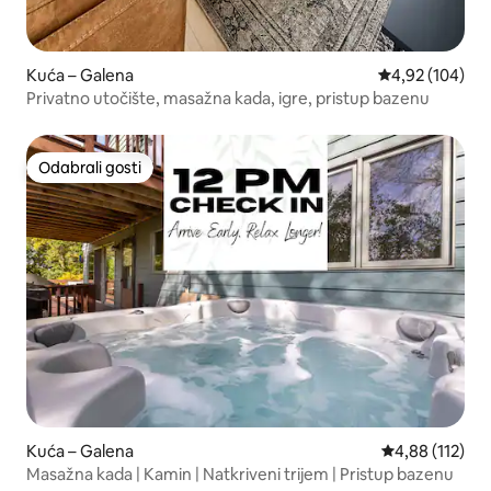
Kuća – Galena
Prosječna ocjen
4,92 (104)
Privatno utočište, masažna kada, igre, pristup bazenu
Odabrali gosti
Odabrali gosti
Kuća – Galena
Prosječna ocjen
4,88 (112)
Masažna kada | Kamin | Natkriveni trijem | Pristup bazenu