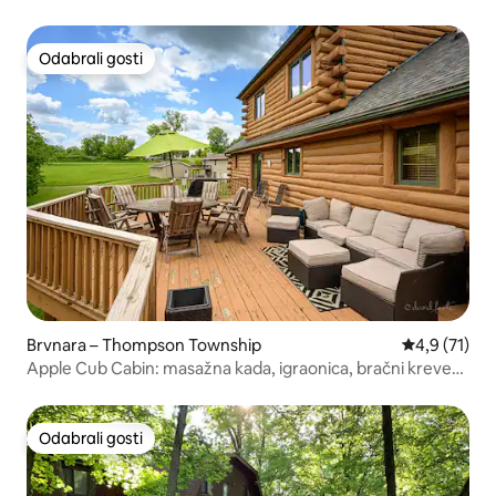
Odabrali gosti
Odabrali gosti
Brvnara – Thompson Township
Prosječna oc
4,9 (71)
Apple Cub Cabin: masažna kada, igraonica, bračni kreveti
(King) i
Odabrali gosti
Odabrali gosti