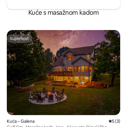
Kuće s masažnom kadom
Superhost
Superhost
Kuća – Galena
Prosječna
5 (3)