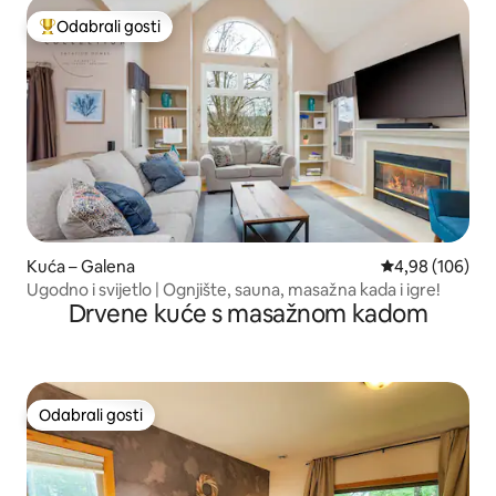
Odabrali gosti
Među najviše rangiranima s oznakom „Odabrali gosti”
Kuća – Galena
Prosječna ocjen
4,98 (106)
Ugodno i svijetlo | Ognjište, sauna, masažna kada i igre!
Drvene kuće s masažnom kadom
Odabrali gosti
Odabrali gosti