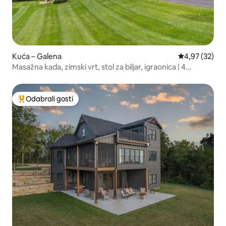
Kuća – Galena
Prosječna ocje
4,97 (32)
Masažna kada, zimski vrt, stol za biljar, igraonica | 4
spavaće sobe, 3,5 kupaonice
Odabrali gosti
Među najviše rangiranima s oznakom „Odabrali gosti”