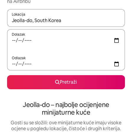
na Airbnbu
Lokacija
Kada budu dostupni rezultati, moći ćete ih pregledati koristeći
Dolazak
Odlazak
Pretraži
Jeolla-do – najbolje ocijenjene
minijaturne kuće
Gosti su se složili: ove minijaturne kuće imaju visoke
ocjene u pogledu lokacije, čistoće i drugih kriterija.