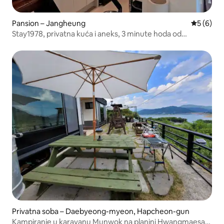
Pansion – Jangheung
Prosječna
5 (6)
Stay1978, privatna kuća i aneks, 3 minute hoda od
upravnog ureda okruga Jangheung Samo jedan tim
Maksimalno 12 osobe, 3 kupaonice, 3 spavaće sobe, 3
kuhinje
Privatna soba – Daebyeong-myeon, Hapcheon-gun
Kampiranje u karavanu Munwok na planini Hwangmaesan