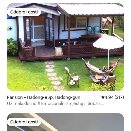
Odabrali gosti
Odabrali gosti
Pansion – Hadong-eup, Hadong-gun
Prosječna ocjen
4,94 (217)
Uz malu dolinu # Emocionalni smještaj # Soba s
travnjakom
Odabrali gosti
Odabrali gosti