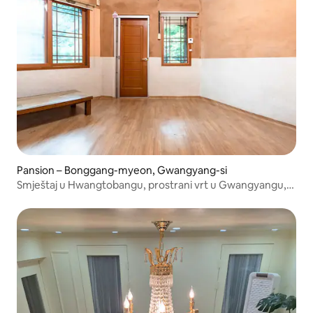
Pansion – Bonggang-myeon, Gwangyang-si
Smještaj u Hwangtobangu, prostrani vrt u Gwangyangu,
privatna kuća od 26 m2