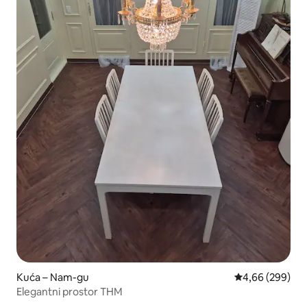
Kuća – Nam-gu
Prosječna ocjen
4,66 (299)
Elegantni prostor THM