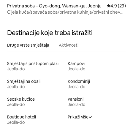
Privatna soba – Gyo-dong, Wansan-gu, Jeonju
Prosječna ocj
4,9 (29)
Cijela kuća/spavaća soba/privatna kuhinja/privatni dnevni
boravak/lijepo dvorište/bez pregrada/putovanje u hanok
selo/Jamanjae
Destinacije koje treba istražiti
Druge vrste smještaja
Aktivnosti
Smještaji s pristupom plaži
Kampovi
Jeolla-do
Jeolla-do
Smještaji na obali
Kondominiji
Jeolla-do
Jeolla-do
Seoske kućice
Pansioni
Jeolla-do
Jeolla-do
Boutique hoteli
Prikaži više
Jeolla-do