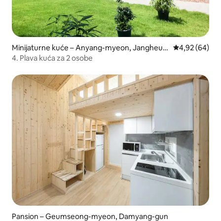
Minijaturne kuće – Anyang-myeon, Jangheun
Prosječna ocje
4,92 (64)
g
4. Plava kuća za 2 osobe
Pansion – Geumseong-myeon, Damyang-gun