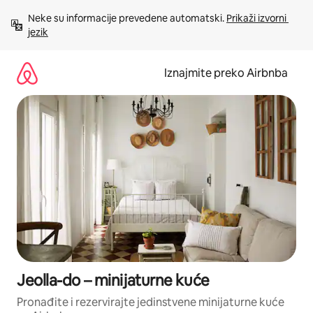
Prijeđi
Neke su informacije prevedene automatski. 
Prikaži izvorni 
na
jezik
sadržaj
Iznajmite preko Airbnba
Jeolla-do – minijaturne kuće
Pronađite i rezervirajte jedinstvene minijaturne kuće