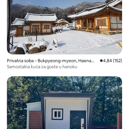
Privatna soba – Bukpyeong-myeon, Haenam-
Prosječna ocjen
4,84 (152)
gun
Samostalna kuća za goste u hanoku