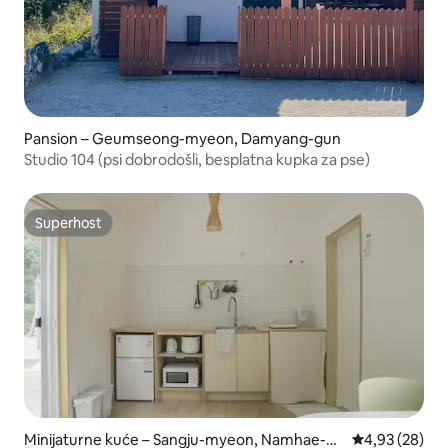
Pansion – Geumseong-myeon, Damyang-gun
Studio 104 (psi dobrodošli, besplatna kupka za pse)
Superhost
Superhost
Minijaturne kuće – Sangju-myeon, Namhae-gu
Prosječna ocje
4,93 (28)