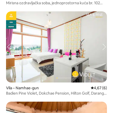
Mirisna ozdravljačka soba, jednoprostorna kuća br. 102
(dogs allowed, free dog bath)
Vila – Namhae-gun
Prosječna ocj
4,67 (6)
Badien Pine Violet, Dokchae Pension, Hilton Golf, Darangi,
sad, Duroy, Dugok Beach