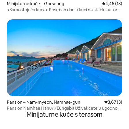
Minijaturne kuće – Gorseong
Prosječna ocje
4,46 (13)
<Samostojeća kuća> Poseban dan u kući na stablu autora
bajki Udobna kuća na stablu
Pansion – Nam-myeon, Namhae-gun
Prosječna ocj
3,67 (3)
Pansion Namhae Hanuri (Eungabi) Uživat ćete u ugodnom
Minijaturne kuće s terasom
i udobnom prostoru...