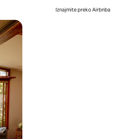
Iznajmite preko Airbnba
li prelaskom prstom po zaslonu.