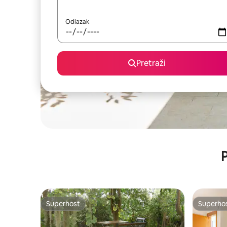
Odlazak
Pretraži
P
Superhost
Superho
Superhost
Superho