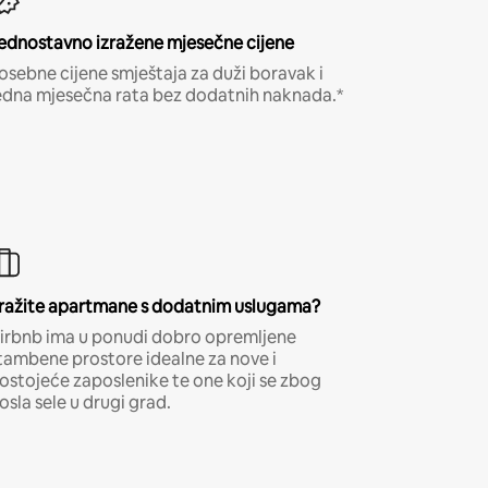
ednostavno izražene mjesečne cijene
osebne cijene smještaja za duži boravak i
edna mjesečna rata bez dodatnih naknada.*
ražite apartmane s dodatnim uslugama?
irbnb ima u ponudi dobro opremljene
tambene prostore idealne za nove i
ostojeće zaposlenike te one koji se zbog
osla sele u drugi grad.