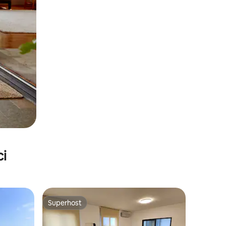
ci
Superhost
Superhost