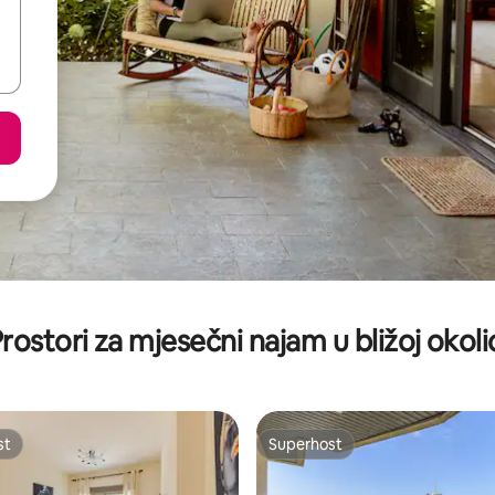
rostori za mjesečni najam u bližoj okoli
st
Superhost
st
Superhost