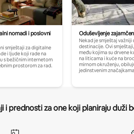
alni nomadi i poslovni
Oduševljenje zajamče
Nekad je smještaj važniji
destinacije. Ovi smještaji
i smještaji za digitalne
među kojima su drvene k
e i ljude koji rade na
na liticama i kuće na bro
nu s bežičnim internetom
mirnom okruženju, obiluj
ebnim prostorom za rad.
jedinstvenim značajkama
ji i prednosti za one koji planiraju duži 