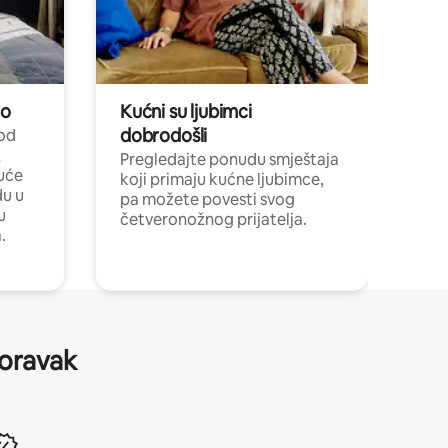
no
Kućni su ljubimci
dobrodošli
 od
,
Pregledajte ponudu smještaja
uće
koji primaju kućne ljubimce,
du u
pa možete povesti svog
u
četveronožnog prijatelja.
.
boravak