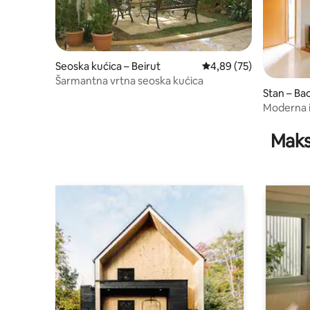
Seoska kućica – Beirut
Prosječna ocjena: 4,89/
4,89 (75)
Šarmantna vrtna seoska kućica
Stan – Ba
Moderna i
privatnim
Maks