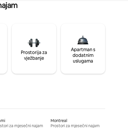
 najam
Apartman s
Prostorija za
dodatnim
vježbanje
uslugama
ami
Montreal
stori za mjesečni najam
Prostori za mjesečni najam