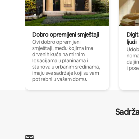
Dobro opremljeni smještaji
Digit
ljudi
Ovi dobro opremljeni
smještaji, među kojima ima
Udobn
drvenih kuća na mirnim
nomad
lokacijama u planinama i
dalji
stanova u urbanim sredinama,
i pos
imaju sve sadržaje koji su vam
potrebni u vašem domu.
Sadrža