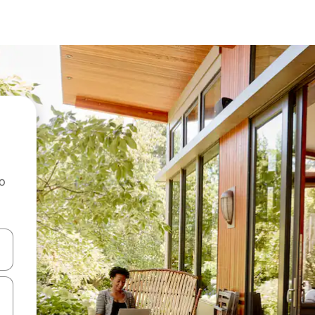
ao
dati koristeći se strelicama prema gore i prema dolje, kao i dodirom i