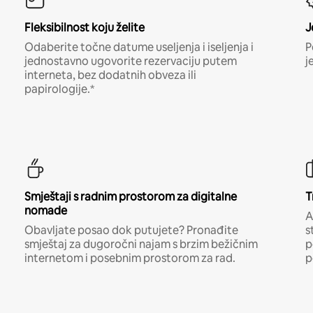
Fleksibilnost koju želite
J
Odaberite točne datume useljenja i iseljenja i
P
jednostavno ugovorite rezervaciju putem
j
interneta, bez dodatnih obveza ili
papirologije.*
Smještaji s radnim prostorom za digitalne
T
nomade
A
Obavljate posao dok putujete? Pronađite
s
smještaj za dugoročni najam s brzim bežičnim
p
internetom i posebnim prostorom za rad.
p