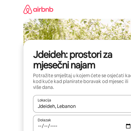
Prijeđi
na
sadržaj
Jdeideh: prostori za
mjesečni najam
Potražite smještaj u kojem ćete se osjećati k
kod kuće kad planirate boravak od mjesec ili
više dana.
Lokacija
Kada budu dostupni rezultati, moći ćete ih pregle
Dolazak