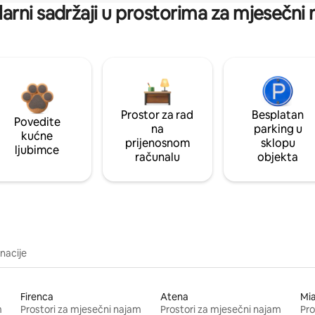
arni sadržaji u prostorima za mjesečni
Prostor za rad
Besplatan
Povedite
na
parking u
kućne
prijenosnom
sklopu
ljubimce
računalu
objekta
inacije
Firenca
Atena
Mi
m
Prostori za mjesečni najam
Prostori za mjesečni najam
Pro