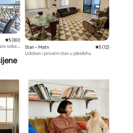
Prosječna ocjena: 5/5, recenzija: 80
5 (80)
vaće sobe
Stan – Matn
Prosječna ocjena: 5
5 (12)
jom 24/7
Udoban i privatni stan u jdeidehu
ijene