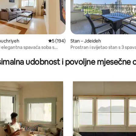
5, recenzija: 75
ouchriyeh
Prosječna ocjena: 5/5, recenzija: 194
5 (194)
Stan – Jdeideh
 elegantna spavaća soba s
Prostran i svijetao stan s 3 spa
 ulazom
u Bejrutu s električnom energi
imalna udobnost i povoljne mjesečne c