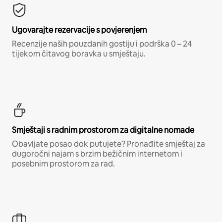
Ugovarajte rezervacije s povjerenjem
Recenzije naših pouzdanih gostiju i podrška 0 – 24
tijekom čitavog boravka u smještaju.
Smještaji s radnim prostorom za digitalne nomade
Obavljate posao dok putujete? Pronađite smještaj za
dugoročni najam s brzim bežičnim internetom i
posebnim prostorom za rad.