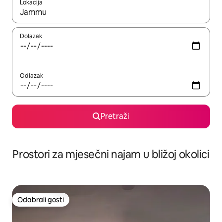
Lokacija
Kada budu dostupni rezultati, moći ćete ih pregledati koristeći
Dolazak
Odlazak
Pretraži
Prostori za mjesečni najam u bližoj okolici
Odabrali gosti
Odabrali gosti