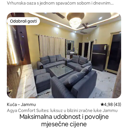
Vrhunska oaza s jednom spavaćom sobom i dnevnim
boravkom
Odabrali gosti
Odabrali gosti
Kuća – Jammu
Prosječna ocje
4,98 (43)
Agya Comfort Suites: luksuz u blizini zračne luke Jammu
Maksimalna udobnost i povoljne
mjesečne cijene