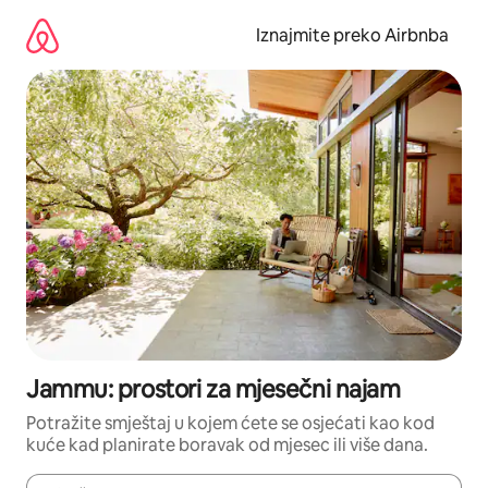
Prijeđi
na
Iznajmite preko Airbnba
sadržaj
Jammu: prostori za mjesečni najam
Potražite smještaj u kojem ćete se osjećati kao kod
kuće kad planirate boravak od mjesec ili više dana.