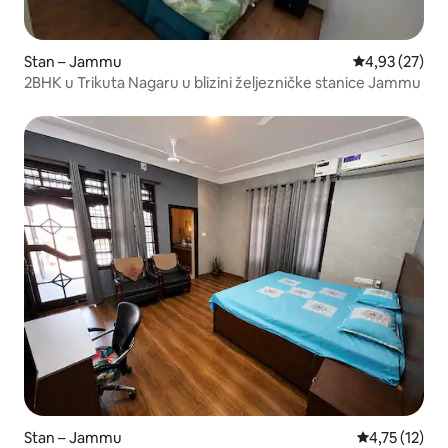
Stan – Jammu
Prosječna ocje
4,93 (27)
2BHK u Trikuta Nagaru u blizini željezničke stanice Jammu
Stan – Jammu
Prosječna ocj
4,75 (12)