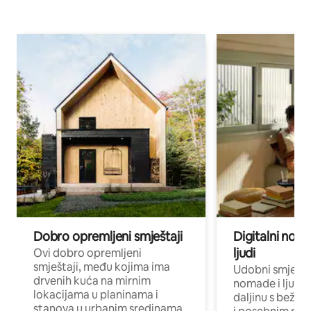
Dobro opremljeni smještaji
Digitalni noma
ljudi
Ovi dobro opremljeni
smještaji, među kojima ima
Udobni smještaj
drvenih kuća na mirnim
nomade i ljude 
lokacijama u planinama i
daljinu s bežič
stanova u urbanim sredinama,