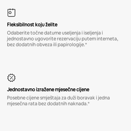
Fleksibilnost koju želite
Odaberite točne datume useljenja i iseljenja i
jednostavno ugovorite rezervaciju putem interneta,
bez dodatnih obveza ili papirologije.*
Jednostavno izražene mjesečne cijene
Posebne cijene smještaja za duži boravak i jedna
mjesečna rata bez dodatnih naknada.*