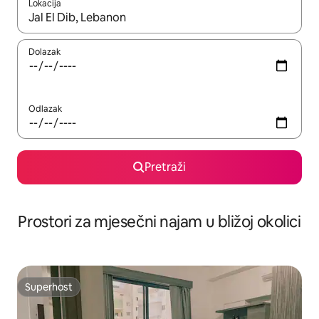
Lokacija
Kada budu dostupni rezultati, moći ćete ih pregledati koristeći
Dolazak
Odlazak
Pretraži
Prostori za mjesečni najam u bližoj okolici
Superhost
Superhost