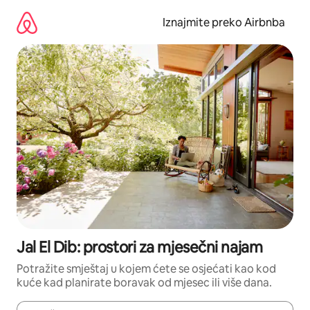
Prijeđi
na
Iznajmite preko Airbnba
sadržaj
Jal El Dib: prostori za mjesečni najam
Potražite smještaj u kojem ćete se osjećati kao kod
kuće kad planirate boravak od mjesec ili više dana.