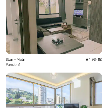
Stan – Matn
Prosječna ocje
4,93 (15)
Pansion1