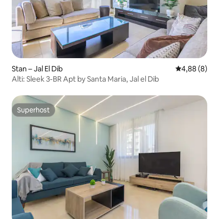
Stan – Jal El Dib
Prosječna ocj
4,88 (8)
Alti: Sleek 3-BR Apt by Santa Maria, Jal el Dib
Superhost
Superhost