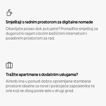
Smještaji s radnim prostorom za digitalne nomade
Obavljate posao dok putujete? Pronađite smještaj za
dugoročni najam s brzim bežičnim internetom i
posebnim prostorom za rad.
Tražite apartmane s dodatnim uslugama?
Airbnb ima u ponudi dobro opremljene stambene
prostore idealne za nove i postojeće zaposlenike te
one koji se zbog posla sele u drugi grad.