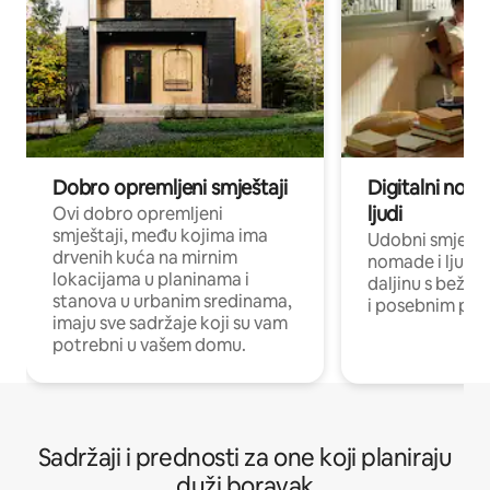
Dobro opremljeni smještaji
Digitalni noma
ljudi
Ovi dobro opremljeni
smještaji, među kojima ima
Udobni smještaj
drvenih kuća na mirnim
nomade i ljude 
lokacijama u planinama i
daljinu s bežič
stanova u urbanim sredinama,
i posebnim pro
imaju sve sadržaje koji su vam
potrebni u vašem domu.
Sadržaji i prednosti za one koji planiraju
duži boravak