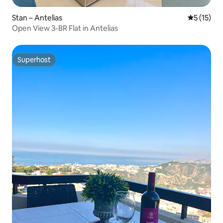
Stan – Antelias
Prosječna 
5 (15)
Open View 3-BR Flat in Antelias
Superhost
Superhost