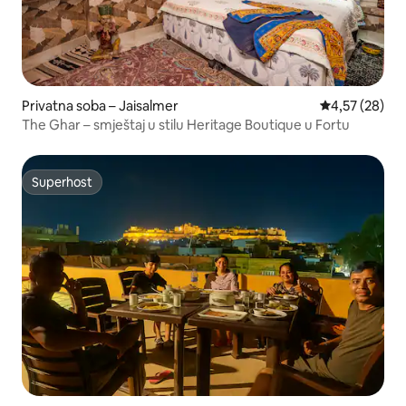
Privatna soba – Jaisalmer
Prosječna ocje
4,57 (28)
The Ghar – smještaj u stilu Heritage Boutique u Fortu
Superhost
Superhost