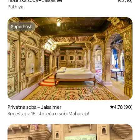
Hotelska soba – Jaisalmer
Prosječna 
5 (10)
Pathiyal
Superhost
Superhost
Privatna soba – Jaisalmer
Prosječna ocje
4,78 (90)
Smještaj iz 15. stoljeća u sobi Maharaja!