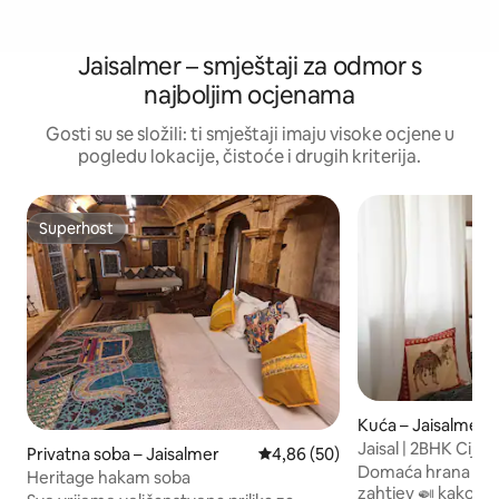
Jaisalmer – smještaji za odmor s
najboljim ocjenama
Gosti su se složili: ti smještaji imaju visoke ocjene u
pogledu lokacije, čistoće i drugih kriterija.
Superhost
Superhost
Kuća – Jaisalmer
Jaisal | 2BHK Cijeli
Privatna soba – Jaisalmer
Prosječna ocjena: 4,86/5, recenz
4,86 (50)
pogled na tvrđavu
Domaća hrana tak
Heritage hakam soba
zahtjev 🍛 kako bis