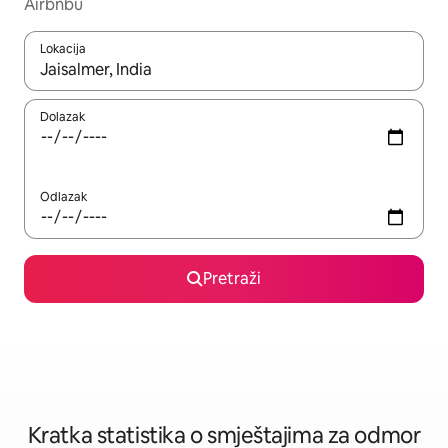
Airbnbu
Lokacija
Kada budu dostupni rezultati, moći ćete ih pregledati koristeći
Dolazak
Odlazak
Pretraži
Kratka statistika o smještajima za odmor