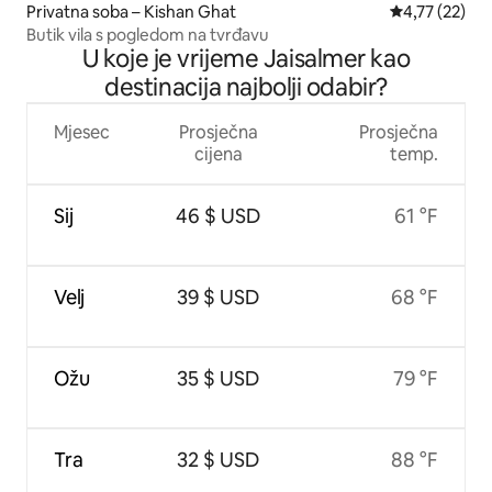
Privatna soba – Kishan Ghat
Prosječna ocje
4,77 (22)
Butik vila s pogledom na tvrđavu
U koje je vrijeme Jaisalmer kao
destinacija najbolji odabir?
Mjesec
Prosječna
Prosječna
cijena
temp.
Sij
46 $ USD
61 °F
Velj
39 $ USD
68 °F
Ožu
35 $ USD
79 °F
Tra
32 $ USD
88 °F