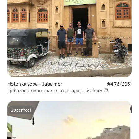
Hotelska soba – Jaisalmer
Prosječna ocjen
4,76 (206)
Ljubazan i miran apartman „dragulj Jaisalmera”!
Superhost
Superhost