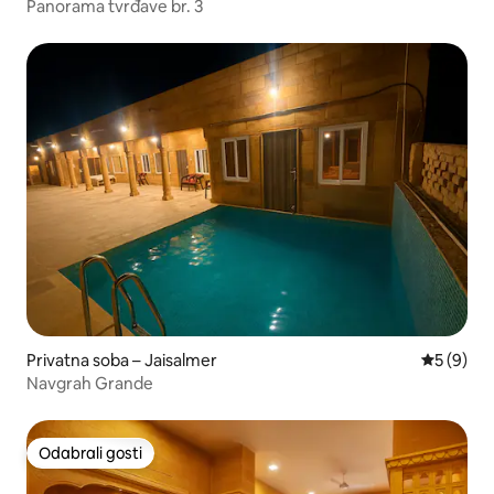
Panorama tvrđave br. 3
Privatna soba – Jaisalmer
Prosječna
5 (9)
Navgrah Grande
Odabrali gosti
Odabrali gosti