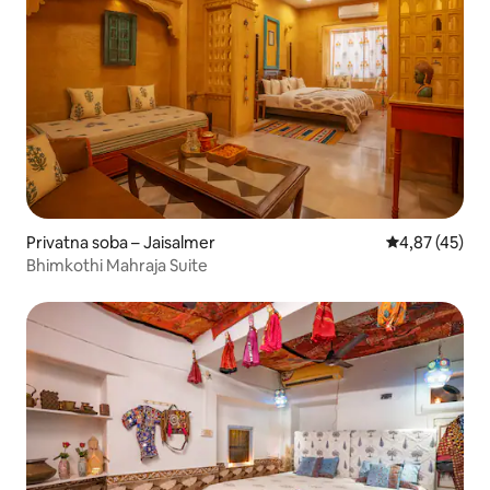
Privatna soba – Jaisalmer
Prosječna ocje
4,87 (45)
Bhimkothi Mahraja Suite