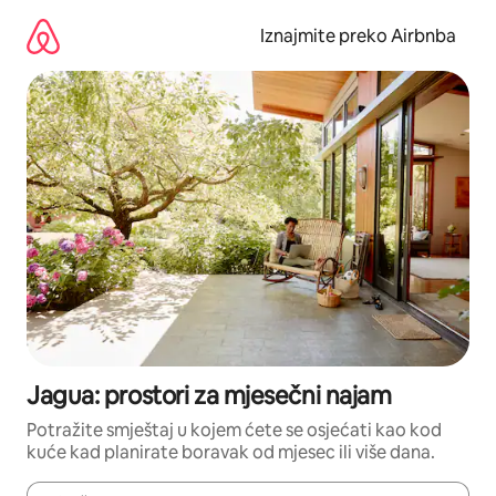
Prijeđi
na
Iznajmite preko Airbnba
sadržaj
Jagua: prostori za mjesečni najam
Potražite smještaj u kojem ćete se osjećati kao kod
kuće kad planirate boravak od mjesec ili više dana.