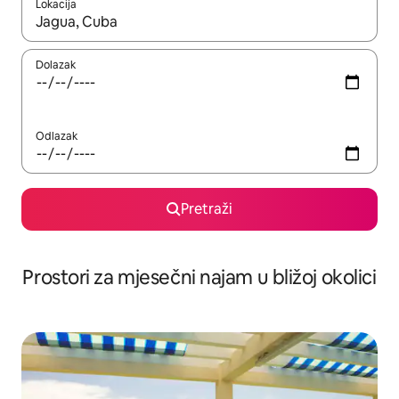
Lokacija
Kada budu dostupni rezultati, moći ćete ih pregledati koristeći
Dolazak
Odlazak
Pretraži
Prostori za mjesečni najam u bližoj okolici