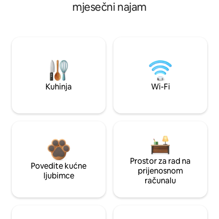
mjesečni najam
Kuhinja
Wi-Fi
Prostor za rad na
Povedite kućne
prijenosnom
ljubimce
računalu