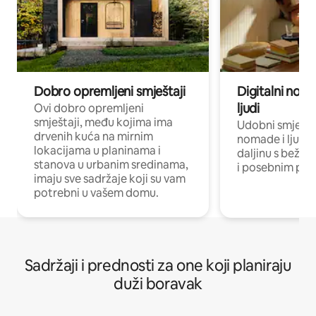
Dobro opremljeni smještaji
Digitalni noma
ljudi
Ovi dobro opremljeni
smještaji, među kojima ima
Udobni smještaj
drvenih kuća na mirnim
nomade i ljude 
lokacijama u planinama i
daljinu s bežič
stanova u urbanim sredinama,
i posebnim pro
imaju sve sadržaje koji su vam
potrebni u vašem domu.
Sadržaji i prednosti za one koji planiraju
duži boravak