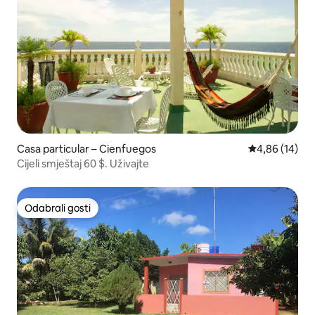
Casa particular – Cienfuegos
Prosječna ocje
4,86 (14)
Cijeli smještaj 60 $. Uživajte
Odabrali gosti
Odabrali gosti