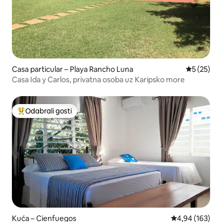
Casa particular – Playa Rancho Luna
Prosječna 
5 (25)
Casa Ida y Carlos, privatna osoba uz Karipsko more
Odabrali gosti
Među najviše rangiranima s oznakom „Odabrali gosti”
Kuća – Cienfuegos
Prosječna ocjen
4,94 (163)