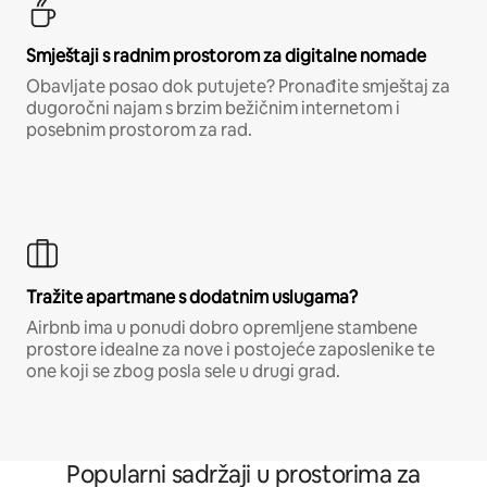
Smještaji s radnim prostorom za digitalne nomade
Obavljate posao dok putujete? Pronađite smještaj za
dugoročni najam s brzim bežičnim internetom i
posebnim prostorom za rad.
Tražite apartmane s dodatnim uslugama?
Airbnb ima u ponudi dobro opremljene stambene
prostore idealne za nove i postojeće zaposlenike te
one koji se zbog posla sele u drugi grad.
Popularni sadržaji u prostorima za