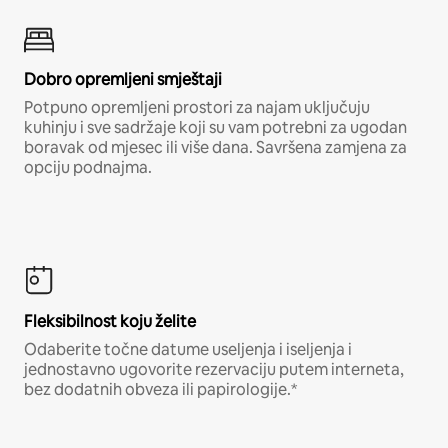
Dobro opremljeni smještaji
Potpuno opremljeni prostori za najam uključuju
kuhinju i sve sadržaje koji su vam potrebni za ugodan
boravak od mjesec ili više dana. Savršena zamjena za
opciju podnajma.
Fleksibilnost koju želite
Odaberite točne datume useljenja i iseljenja i
jednostavno ugovorite rezervaciju putem interneta,
bez dodatnih obveza ili papirologije.*