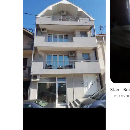
Stan – Bo
.Leskova