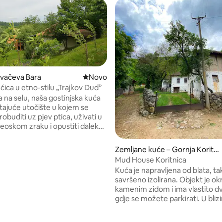
vačeva Bara
Novi smještaj
Novo
ćica u etno-stilu „Trajkov Dud”
 na selu, naša gostinjska kuća
tajuće utočište u kojem se
buditi uz pjev ptica, uživati u
eoskom zraku i opustiti daleko
e buke. Na našoj farmi žive
e, krave, kokoši i druge
5/5, recenzija: 3
Zemljane kuće – Gornja Koritni
ke životinje. Ovisno o godišnjem
ca
Mud House Koritnica
ete vidjeti tek okotene
Kuća je napravljena od blata, ta
gledati mužnju, skupljati jaja ili
savršeno izolirana. Objekt je o
o uživati u ljepoti krajolika.
kamenim zidom i ima vlastito d
a kuća spaja udobnost i
gdje se možete parkirati. U blizi
 šarm te pruža sve što vam je
nalaze se 2 izvora, planina, jezer
za opuštajući boravak.
star 1280 godina. Priroda u okolic