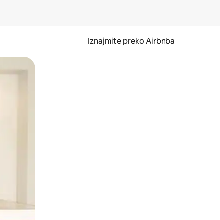
Iznajmite preko Airbnba
li prelaskom prstom po zaslonu.