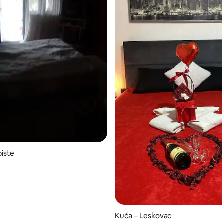
biste
c
Kuća – Leskovac