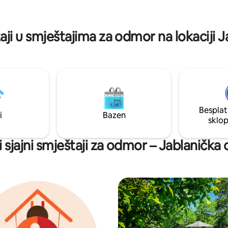
i lijepa. Također Stara planina je
60 km od mjesta gdje se takođ
vidjeti prekrasna priroda, uživat
aji u smještajima za odmor na lokaciji 
pogledu, pješačiti i opustiti se
sve ljubitelje prirode i ljude koji 
uživati da nas posjete!
Besplat
i
Bazen
sklo
 sjajni smještaji za odmor – Jablanička