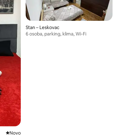
Stan – Leskovac
6 osoba, parking, klima, Wi-Fi
Novi smještaj
Novo