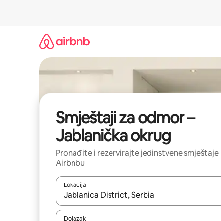
Prijeđi
na
sadržaj
Smještaji za odmor –
Jablanička okrug
Pronađite i rezervirajte jedinstvene smještaje
Airbnbu
Lokacija
Kada budu dostupni rezultati, moći ćete ih pregle
Dolazak