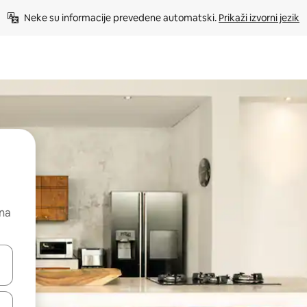
Neke su informacije prevedene automatski. 
Prikaži izvorni jezik
 na
dati koristeći se strelicama prema gore i prema dolje, kao i dodirom i