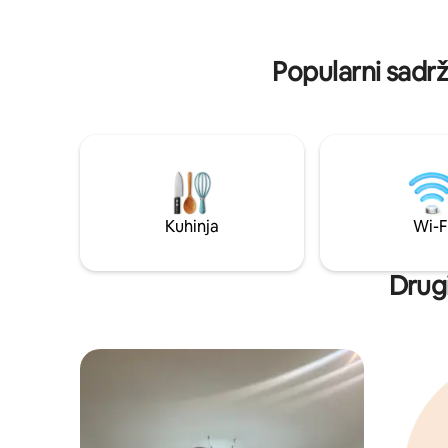
rasklapanje može da služi kao dodatni
ležaj Spavaću sobu sa prostranim
francuskim ležajem za dve osobe
Popularni sadrž
Potpuno opremljenu kuhinju sa svim
neophodnim aparatima i posuđem
Kupatilo sa tuš kabinom, peškirima i
toaletnim potrepštinama. Wi-F i
kablovsku TV za opuštanje i zabavu
Kuhinja
Wi-F
Drugi