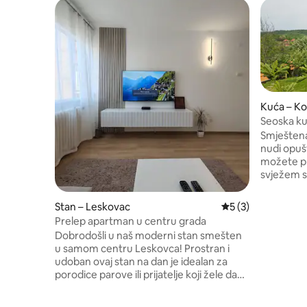
Kuća – Ko
Seoska ku
Smještena
nudi opuš
možete pro
svježem s
od gradsk
konji, koz
Stan – Leskovac
Prosječna ocjena: 
5 (3)
prijateljs
Prelep apartman u centru grada
dobu, mož
Dobrodošli u naš moderni stan smešten
životinje, 
u samom centru Leskovca! Prostran i
jednostavn
udoban ovaj stan na dan je idealan za
Gostinjsk
porodice parove ili prijatelje koji žele da
rustikalni
uživaju u gradu i njegovim čarima Dnevni
potrebno 
boravak sa udobnim kaučem na