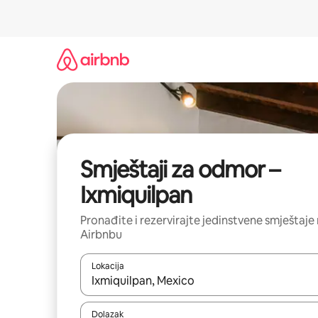
Prijeđi
na
sadržaj
Smještaji za odmor –
Ixmiquilpan
Pronađite i rezervirajte jedinstvene smještaje
Airbnbu
Lokacija
Kada budu dostupni rezultati, moći ćete ih pregle
Dolazak