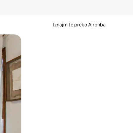
Iznajmite preko Airbnba
li prelaskom prstom po zaslonu.