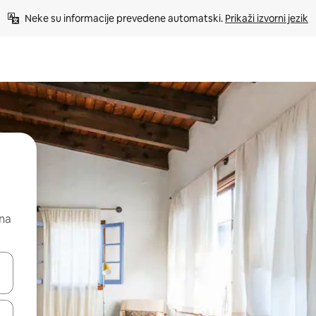
Neke su informacije prevedene automatski. 
Prikaži izvorni jezik
 na
dati koristeći se strelicama prema gore i prema dolje, kao i dodirom i