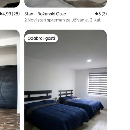
Prosječna ocjena: 4,93/5, recenzija: 28
4,93 (28)
Stan – Božanski Otac
Prosječna ocjena: 
5 (3)
2 Novi stan spreman za uživanje. 2. kat
Odabrali gosti
Odabrali gosti