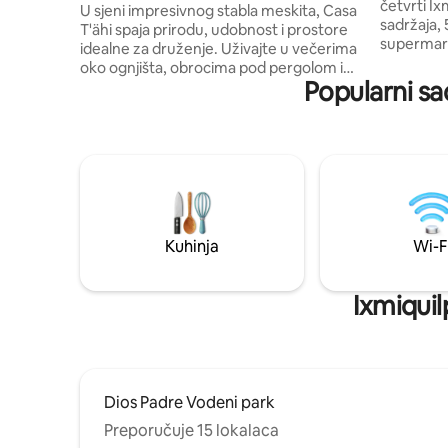
četvrti Ix
pergola
U sjeni impresivnog stabla meskita, Casa
sadržaja,
T'ähi spaja prirodu, udobnost i prostore
supermarke
idealne za druženje. Uživajte u večerima
drugih sad
oko ognjišta, obrocima pod pergolom i
spa centar
Popularni sa
miru velikog vrta. Kuća ima opremljenu
u mirnom p
kuhinju, bar za kavu, blagovaonicu,
pravo mjesto za vas!
dnevni boravak i dvije udobne spavaće
parove, pr
sobe s madracima od memorijske pjene.
zajedno. V
Njezin eklektični dizajn, s prirodnim
drugim de
materijalima, stvara toplu i ugodnu
atmosferu, idealnu za odmor od rutine
bez žrtvovanja udobnosti.
Kuhinja
Wi-F
Ixmiquil
Dios Padre Vodeni park
Preporučuje 15 lokalaca