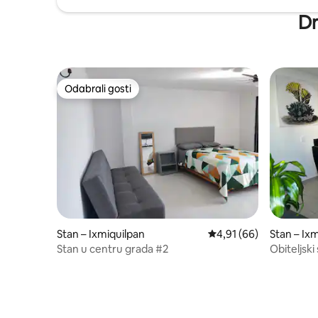
Dr
Odabrali gosti
Odabrali gosti
Stan – Ixmiquilpan
Prosječna ocjena: 4,91/
4,91 (66)
Stan – Ix
Stan u centru grada #2
Obiteljski