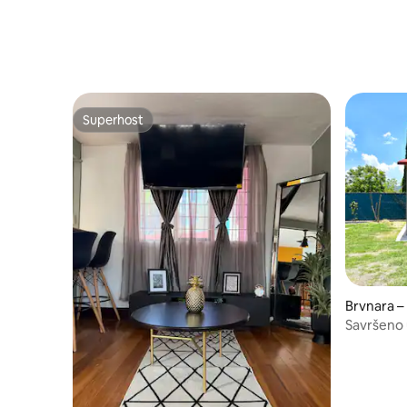
Superhost
Superhost
Brvnara –
Savršeno u
lječilišta