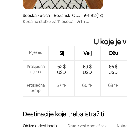
Seoska kućica – Božanski Ota
Prosječna ocjena: 4,92/
4,92 (13)
c
Kuća na stablu za 11 osoba | Vrt +
logorska vatra
U koje je 
Mjesec
Sij
Velj
Ožu
62 $
59 $
66 $
Prosječna
cijena
USD
USD
USD
57 °F
60 °F
63 °F
Prosječna
temp.
Destinacije koje treba istražiti
Obližnje destinacije
Druge vrste smještaja
Najpo