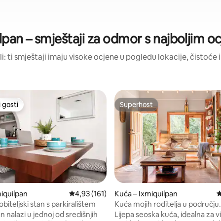
lpan – smještaji za odmor s najboljim 
li: ti smještaji imaju visoke ocjene u pogledu lokacije, čistoće i
 gosti
Superhost
 gosti
Superhost
miquilpan
Prosječna ocjena: 4,93/5, recenzija: 161
4,93 (161)
Kuća – Ixmiquilpan
P
obiteljski stan s parkiralištem
Kuća mojih roditelja u području
5, recenzija: 96
Balnearios y Grutas
n nalazi u jednoj od središnjih
Lijepa seoska kuća, idealna za vikend,