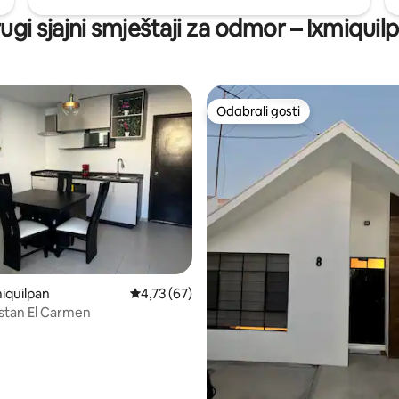
ugi sjajni smještaji za odmor – Ixmiquil
Odabrali gosti
Odabrali gosti
5, recenzija: 66
miquilpan
Prosječna ocjena: 4,73/5, recenzija: 67
4,73 (67)
 stan El Carmen