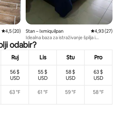
Prosječna ocjena: 4,5/5, recenzija: 20
4,5 (20)
Stan – Ixmiquilpan
Prosječna ocjena: 4,93
4,93 (27)
Idealna baza za istraživanje špilja i
lji odabir?
termalnih izvora
Ruj
Lis
Stu
Pro
56 $
55 $
58 $
63 $
USD
USD
USD
USD
63 °F
61 °F
59 °F
58 °F