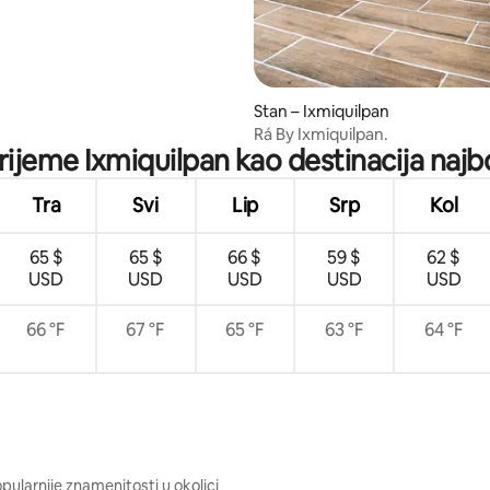
5, recenzija: 13
Stan – Ixmiquilpan
Rá By Ixmiquilpan.
vrijeme Ixmiquilpan kao destinacija najbo
Tra
Svi
Lip
Srp
Kol
65 $
65 $
66 $
59 $
62 $
USD
USD
USD
USD
USD
66 °F
67 °F
65 °F
63 °F
64 °F
pularnije znamenitosti u okolici