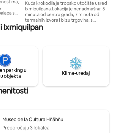
obnostima,
Kuća krokodila je tropsko utočište usred
,
Ixmiquilpana.Lokacija je nenadmašna: 5
palapa s
minuta od centra grada, 7 minuta od
om i
termalnih izvora i blizu trgovina, s
zvorskom
i Ixmiquilpan
izvrsnom hranom i atmosferom. Kuća je
o 20
šarmantna seoska građevina s ugodnim
prostorima i eklektičnim detaljima koji
možete
prikazuju našu šarenu kulturu.Kroz
vegetaciju nastojimo stvoriti okružujući
okoliš.Naziv se odnosi na skulpturu u
vrtu.
an parking u
Klima-uređaj
pu objekta
menitosti
Museo de la Cultura Hñähñu
Preporučuju 3 lokalca