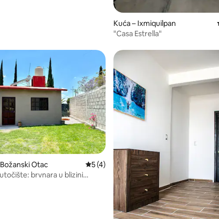
Kuća – Ixmiquilpan
"Casa Estrella"
 Božanski Otac
Prosječna ocjena: 5/5, recenzija: 4
5 (4)
točište: brvnara u blizini