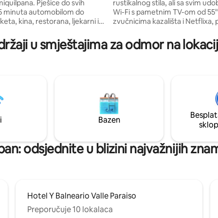
miquilpana. Pješice do svih
rustikalnog stila, ali sa svim ud
 5 minuta automobilom do
Wi-Fi s pametnim TV-om od 55"
ta, kina, restorana, ljekarni i
zvučnicima kazališta i Netflixa, 
ržaja. 5 i 10 minuta od glavnih
kuhinjom i roštiljem, velikim vrt
a u Ixmiquilpanu. Ako želite biti
malim bazenom s termalnom i
držaji u smještajima za odmor na lokacij
odručju, ali u centru, ovo je
vodom. U okolici je dostupno d
 Može primiti obitelji,
vodenih parkova i spa centara s
ijatelje ili šest osoba koje putuju
termalnom vodom, od kojih 4 
iše informacija potražite u
prošetati od kuće. 1 sat od špilja
taljima.
Tolantongo i La Gloria
Besplat
i
Bazen
sklo
pan: odsjednite u blizini najvažnijih zna
Hotel Y Balneario Valle Paraiso
Preporučuje 10 lokalaca