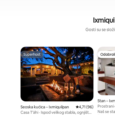
Ixmiqui
Gosti su se složi
Superhost
Odabrali
Superhost
Odabrali
Stan – Ix
Prostrani 
Seoska kućica – Ixmiquilpan
Prosječna ocjena: 4,71/
4,71 (96)
Naš se sta
Casa T'ähi · Ispod velikog stabla, ognjište i