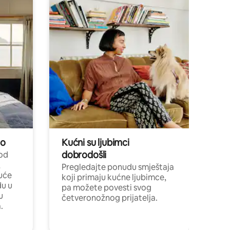
no
Kućni su ljubimci
dobrodošli
 od
,
Pregledajte ponudu smještaja
uće
koji primaju kućne ljubimce,
du u
pa možete povesti svog
u
četveronožnog prijatelja.
.