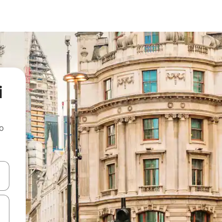
i
ao
dati koristeći se strelicama prema gore i prema dolje, kao i dodirom i