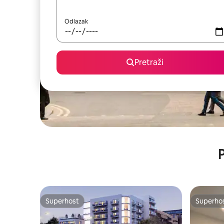
Odlazak
Pretraži
P
Superhost
Superho
Superhost
Superho