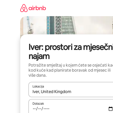
Prijeđi
na
sadržaj
Iver: prostori za mjesečn
najam
Potražite smještaj u kojem ćete se osjećati k
kod kuće kad planirate boravak od mjesec ili
više dana.
Lokacija
Kada budu dostupni rezultati, moći ćete ih pregle
Dolazak