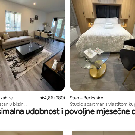
5, recenzija: 17
rkshire
Prosječna ocjena: 4,86/5, recenzija: 280
4,86 (280)
Stan – Berkshire
an u blizini
Studio apartman s vlastitom k
imalna udobnost i povoljne mjesečne c
a/Windsora/Slougha
u blizini Heathrowa, Windsora i 
Londona