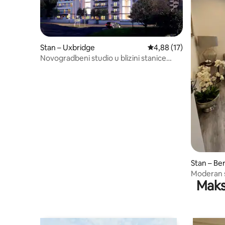
Stan – Uxbridge
Prosječna ocjena: 4,88/
4,88 (17)
Novogradbeni studio u blizini stanice
Uxbridge
Stan – Be
Moderan st
Maks
Heathrow