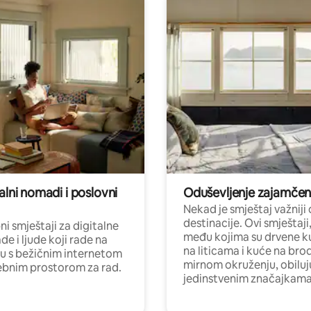
alni nomadi i poslovni
Oduševljenje zajamče
Nekad je smještaj važniji
destinacije. Ovi smještaji
i smještaji za digitalne
među kojima su drvene k
e i ljude koji rade na
na liticama i kuće na bro
nu s bežičnim internetom
mirnom okruženju, obiluj
ebnim prostorom za rad.
jedinstvenim značajkama