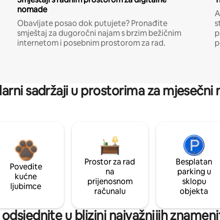
nomade
A
Obavljate posao dok putujete? Pronađite
s
smještaj za dugoročni najam s brzim bežičnim
p
internetom i posebnim prostorom za rad.
p
arni sadržaji u prostorima za mjesečni
Prostor za rad
Besplatan
Povedite
na
parking u
kućne
prijenosnom
sklopu
ljubimce
računalu
objekta
: odsjednite u blizini najvažnijih znameni