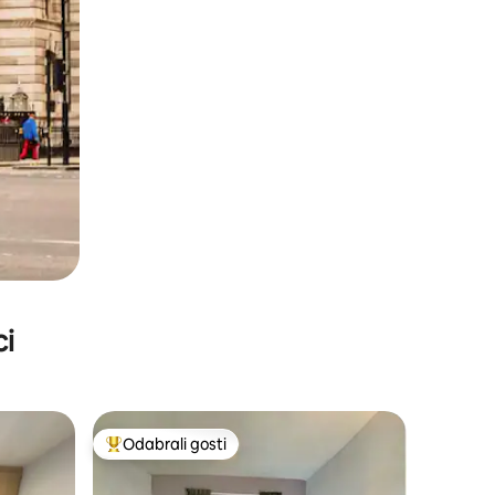
ci
Odabrali gosti
Među najviše rangiranima s oznakom „Odabrali gosti”