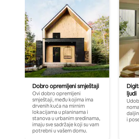
Dobro opremljeni smještaji
Digit
ljudi
Ovi dobro opremljeni
smještaji, među kojima ima
Udobn
drvenih kuća na mirnim
nomad
lokacijama u planinama i
dalji
stanova u urbanim sredinama,
i pos
imaju sve sadržaje koji su vam
potrebni u vašem domu.