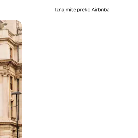
Iznajmite preko Airbnba
li prelaskom prstom po zaslonu.