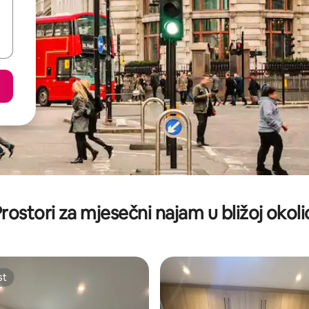
rostori za mjesečni najam u bližoj okoli
st
st