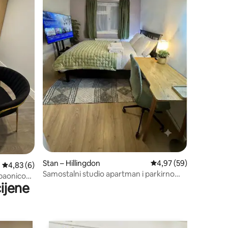
Stan – Hillingdon
Prosječna ocjena: 4,97
4,97 (59)
Prosječna ocjena: 4,83/5, recenzija: 6
4,83 (6)
Samostalni studio apartman i parkirno
upaonicom
mjesto LHR / Brunel / London
ijene
središta