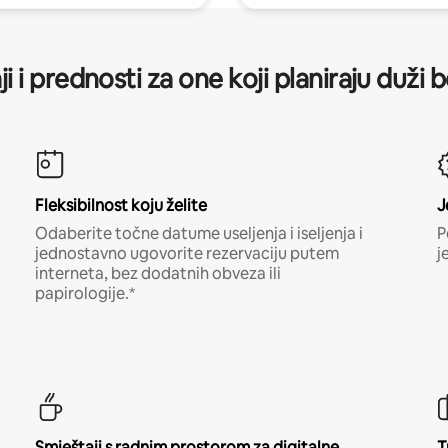
ji i prednosti za one koji planiraju duži 
Fleksibilnost koju želite
J
Odaberite točne datume useljenja i iseljenja i
P
jednostavno ugovorite rezervaciju putem
j
interneta, bez dodatnih obveza ili
papirologije.*
Smještaji s radnim prostorom za digitalne
T