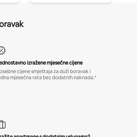
boravak
ednostavno izražene mjesečne cijene
osebne cijene smještaja za duži boravak i
edna mjesečna rata bez dodatnih naknada.*
ražite apartmane s dodatnim uslugama?