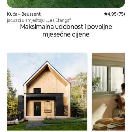
Kuća – Beussent
Prosječna ocje
4,95 (75)
jacuzzi u smještaju „Les Étangs”
Maksimalna udobnost i povoljne
mjesečne cijene