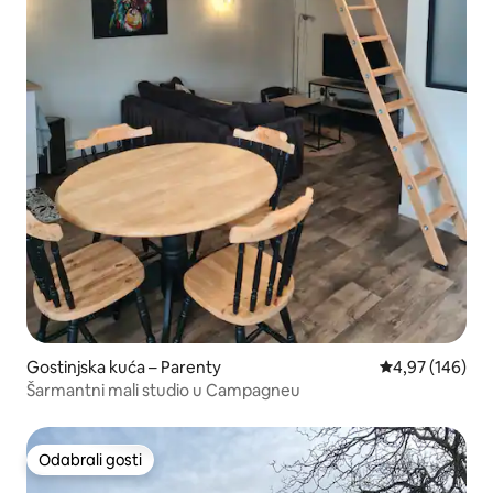
Gostinjska kuća – Parenty
Prosječna ocjen
4,97 (146)
Šarmantni mali studio u Campagneu
Odabrali gosti
Odabrali gosti