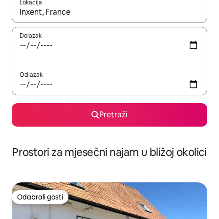
Lokacija
Kada budu dostupni rezultati, moći ćete ih pregledati koristeći
Dolazak
Odlazak
Pretraži
Prostori za mjesečni najam u bližoj okolici
Odabrali gosti
Odabrali gosti