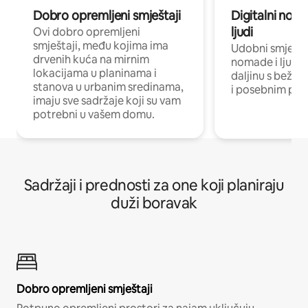
Dobro opremljeni smještaji
Digitalni noma
ljudi
Ovi dobro opremljeni
smještaji, među kojima ima
Udobni smještaj
drvenih kuća na mirnim
nomade i ljude 
lokacijama u planinama i
daljinu s bežič
stanova u urbanim sredinama,
i posebnim pro
imaju sve sadržaje koji su vam
potrebni u vašem domu.
Sadržaji i prednosti za one koji planiraju
duži boravak
Dobro opremljeni smještaji