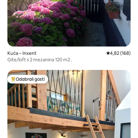
Kuća – Inxent
Prosječna ocjen
4,82 (168)
Gite/loft s 2 mezanina 120 m2 .
Odabrali gosti
Među najviše rangiranima s oznakom „Odabrali gosti”