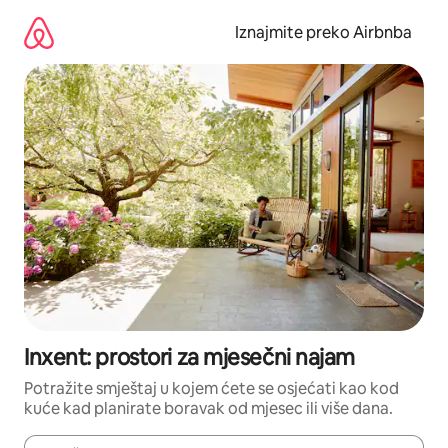
Prijeđi
na
Iznajmite preko Airbnba
sadržaj
Inxent: prostori za mjesečni najam
Potražite smještaj u kojem ćete se osjećati kao kod
kuće kad planirate boravak od mjesec ili više dana.