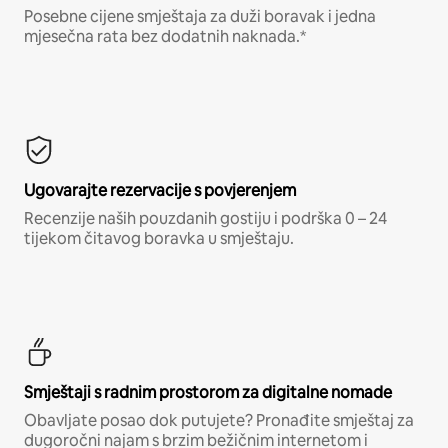
Posebne cijene smještaja za duži boravak i jedna
mjesečna rata bez dodatnih naknada.*
Ugovarajte rezervacije s povjerenjem
Recenzije naših pouzdanih gostiju i podrška 0 – 24
tijekom čitavog boravka u smještaju.
Smještaji s radnim prostorom za digitalne nomade
Obavljate posao dok putujete? Pronađite smještaj za
dugoročni najam s brzim bežičnim internetom i