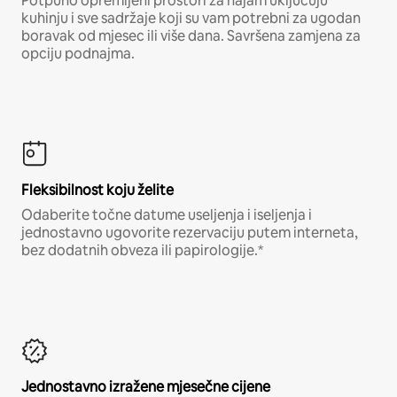
Potpuno opremljeni prostori za najam uključuju
kuhinju i sve sadržaje koji su vam potrebni za ugodan
boravak od mjesec ili više dana. Savršena zamjena za
opciju podnajma.
Fleksibilnost koju želite
Odaberite točne datume useljenja i iseljenja i
jednostavno ugovorite rezervaciju putem interneta,
bez dodatnih obveza ili papirologije.*
Jednostavno izražene mjesečne cijene