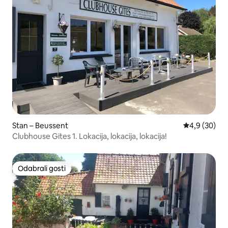
Stan – Beussent
Prosječna ocj
4,9 (30)
Clubhouse Gites 1. Lokacija, lokacija, lokacija!
Odabrali gosti
Odabrali gosti