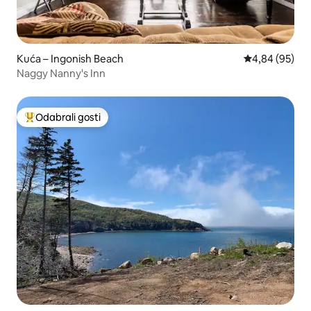
Kuća – Ingonish Beach
Prosječna ocje
4,84 (95)
Naggy Nanny's Inn
Odabrali gosti
Među najviše rangiranima s oznakom „Odabrali gosti”