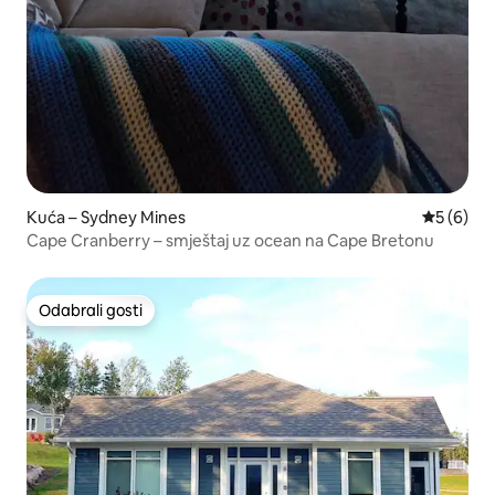
Kuća – Sydney Mines
Prosječna
5 (6)
Cape Cranberry – smještaj uz ocean na Cape Bretonu
Odabrali gosti
Odabrali gosti