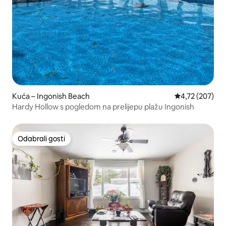
Kuća – Ingonish Beach
Prosječna ocjen
4,72 (207)
Hardy Hollow s pogledom na prelijepu plažu Ingonish
Odabrali gosti
Odabrali gosti