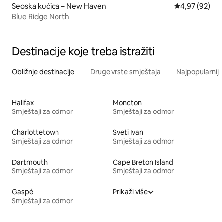
Seoska kućica – New Haven
Prosječna ocje
4,97 (92)
Blue Ridge North
Destinacije koje treba istražiti
Obližnje destinacije
Druge vrste smještaja
Najpopularnije
Halifax
Moncton
Smještaji za odmor
Smještaji za odmor
Charlottetown
Sveti Ivan
Smještaji za odmor
Smještaji za odmor
Dartmouth
Cape Breton Island
Smještaji za odmor
Smještaji za odmor
Gaspé
Prikaži više
Smještaji za odmor