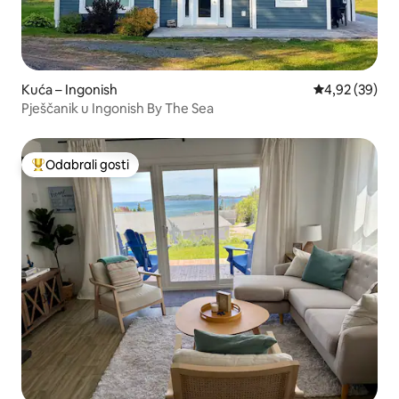
Kuća – Ingonish
Prosječna ocje
4,92 (39)
Pješčanik u Ingonish By The Sea
Odabrali gosti
Među najviše rangiranima s oznakom „Odabrali gosti”