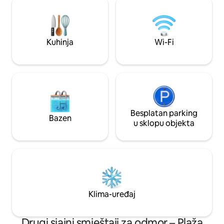
predivan krajolik Cabot Tra
zalascima sunca, pogledu na planine i
nalazi ispred Nor
jednostavnom pristupu razgledavanju,
to Highlands Link
pješačenju, izletima brodom i
Highlands National
restoranima. Prepustite se šarmu i
Kuhinja
Wi-Fi
ljepoti Cape Bretona i stvorite
nezaboravne uspomene tijekom svog
boravka.
Besplatan parking
Bazen
u sklopu objekta
Klima-uređaj
Drugi sjajni smještaji za odmor – Plaža