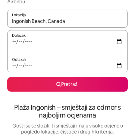
Airbnbu
Lokacija
Kada budu dostupni rezultati, moći ćete ih pregledati koristeći
Dolazak
Odlazak
Pretraži
Plaža Ingonish – smještaji za odmor s
najboljim ocjenama
Gosti su se složili: ti smještaji imaju visoke ocjene u
pogledu lokacije, čistoće i drugih kriterija.