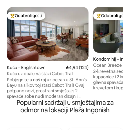
Odabrali gosti
Odabrali gosti
Među najviše rangiranima s oznakom „Odabrali gosti”
Među najviše ran
Kondominij – Ingo
Ocean Breeze – op
Kuća – Englishtown
Prosječna ocjena: 4,94/5, recenz
4,94 (124)
more
2-krevetna seoska 
Kuća uz obalu na stazi Cabot Trail
kupaonice i 2 kupaonice Uživat
Pobjegnite u naš raj uz ocean u St. Ann's
glavna spavaća so
Bayu na slikovitoj stazi Cabot Trail! Ovaj
krevetom i kupao
potpuno novi, prostrani smještaj s 2
soba s bračnim kr
spavaće sobe nudi moderan dizajn i
– veliki dnevni bora
Popularni sadržaji u smještajima za
otvoreni koncept dnevnog boravka.
druga kupaonica D
Može primiti 6 osoba, a ima spavaću
odmor na lokaciji Plaža Ingonish
do žičare Cape Sm
sobu s bračnim krevetom (queen-size),
– s cjelogodišnjim
spavaću sobu s krevetima na kat (bračni
padobranstvo, sn
krevet na dnu i krevet za jednu osobu na
po snijegu zimi – pješač
vrhu) i kauč. Uživajte u zadivljujućim