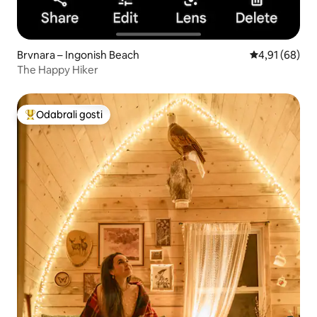
Brvnara – Ingonish Beach
Prosječna ocje
4,91 (68)
The Happy Hiker
Odabrali gosti
Među najviše rangiranima s oznakom „Odabrali gosti”