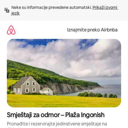
Prijeđi
Neke su informacije prevedene automatski. 
Prikaži izvorni 
na
jezik
sadržaj
Iznajmite preko Airbnba
Smještaji za odmor – Plaža Ingonish
Pronađite i rezervirajte jedinstvene smještaje na