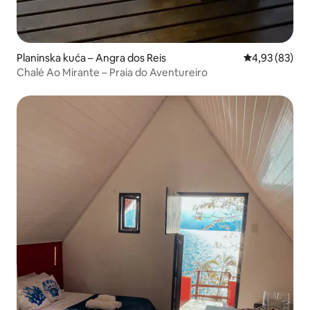
Planinska kuća – Angra dos Reis
Prosječna ocje
4,93 (83)
Chalé Ao Mirante – Praia do Aventureiro