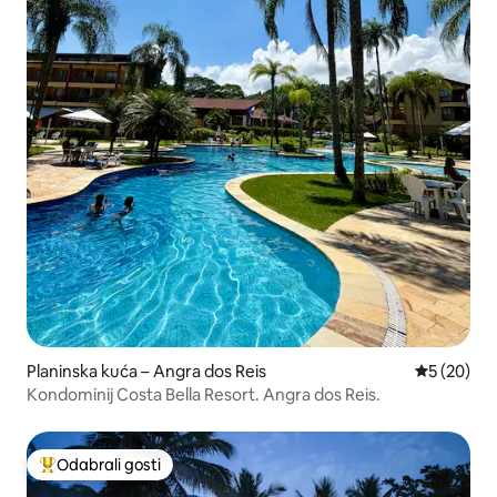
Planinska kuća – Angra dos Reis
Prosječna o
5 (20)
Kondominij Costa Bella Resort. Angra dos Reis.
Odabrali gosti
Među najviše rangiranima s oznakom „Odabrali gosti”