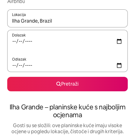
Airbnbu
Lokacija
Kada budu dostupni rezultati, moći ćete ih pregledati koristeći
Dolazak
Odlazak
Pretraži
Ilha Grande – planinske kuće s najboljim
ocjenama
Gosti su se složili: ove planinske kuće imaju visoke
ocjene u pogledu lokacije, čistoće i drugih kriterija.