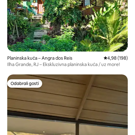
Planinska kuća – Angra dos Reis
Prosječna ocjen
4,98 (198)
Ilha Grande, RJ – Ekskluzivna planinska kuća / uz more!
Odabrali gosti
Odabrali gosti