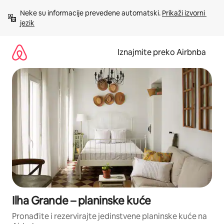
Prijeđi
Neke su informacije prevedene automatski. 
Prikaži izvorni 
na
jezik
sadržaj
Iznajmite preko Airbnba
Ilha Grande – planinske kuće
Pronađite i rezervirajte jedinstvene planinske kuće na