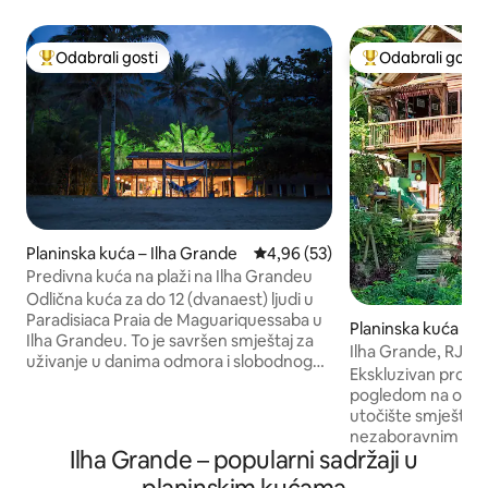
Odabrali gosti
Odabrali gosti
Među najviše rangiranima s oznakom „Odabrali gosti”
Među najviše ran
Planinska kuća – Ilha Grande
Prosječna ocjena: 4,96/5, recen
4,96 (53)
Predivna kuća na plaži na Ilha Grandeu
Odlična kuća za do 12 (dvanaest) ljudi u
Paradisiaca Praia de Maguariquessaba u
Planinska kuća – 
Ilha Grandeu. To je savršen smještaj za
Reis
Ilha Grande, RJ – 
uživanje u danima odmora i slobodnog
kuća / uz more!
Ekskluzivan prosto
vremena uživajući u plaži,
pogledom na ocean
transparentnim i calidas aguas da Baìa da
utočište smješteno
Ilha Grande i Atlantskoj šumi koja ga
nezaboravnim zala
okružuje. Kuća ima 3 (tri) velika
Ilha Grande – popularni sadržaji u
čistim morem u po
apartmana, s kupaonicama opremljenim
pristup oceanu, j
toplom vodom u umivaonicima i