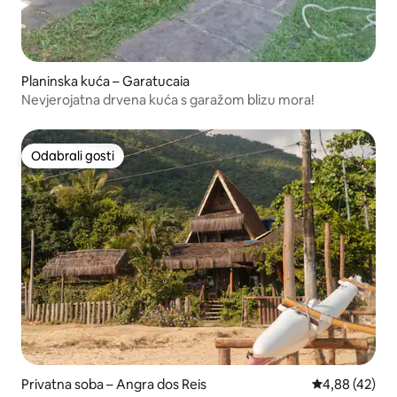
Planinska kuća – Garatucaia
Nevjerojatna drvena kuća s garažom blizu mora!
Odabrali gosti
Odabrali gosti
Privatna soba – Angra dos Reis
Prosječna ocje
4,88 (42)