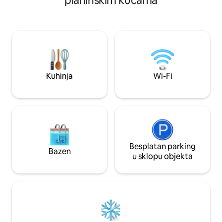
planinskim kućama
pogled i savršeno 
tuševima. Dva apartmana s pogledom na
opuštanje. Da bist
more i treći s pogledom na Mata
morate doći do Ang
Atlanticu, svi s klima-uređajem i
ukrcavate na gliser
stropnim ventilatorom te mogu primiti
plaža Praia Vermel
do 4 (četiri) osobe (bračni krevet i krevet
minutna plovidba, 
na kat). Odlična kuhinja potpuno je
Izađite na pristan
opremljena za 12 (dvanaest) osoba, a ima
pored objekta uz 
veliki hladnjak i zamrzivač, blender,
Kuhinja
Wi-Fi
električni roštilj, mikser , štednjak s
pećnicom i 5 plamenika, roštiljem i
perilicom rublja. Veliki dnevni boravak
integriran s kuhinjom i potpuno ostakljen
te vam omogućuje da uživate u krajoliku
čak i unutar kuće. Oko cijele kuće nalazi
se veliki balkon širok 3 metra gdje
Besplatan parking
možete uživati u tišini u hladovini. Imamo
Bazen
u sklopu objekta
parkirališno mjesto za one koji dolaze
gliserom ili brodom.