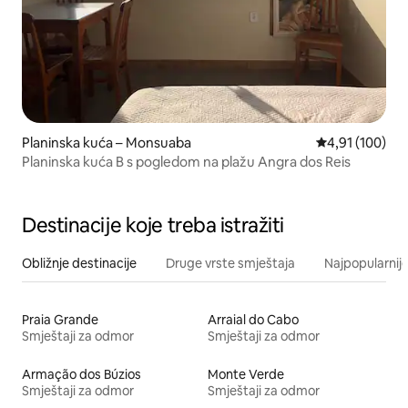
Planinska kuća – Monsuaba
Prosječna ocjen
4,91 (100)
Planinska kuća B s pogledom na plažu Angra dos Reis
Destinacije koje treba istražiti
Obližnje destinacije
Druge vrste smještaja
Najpopularnije
Praia Grande
Arraial do Cabo
Smještaji za odmor
Smještaji za odmor
Armação dos Búzios
Monte Verde
Smještaji za odmor
Smještaji za odmor