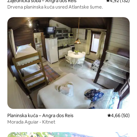
Zajednička soba – Angra dos Reis
Prosječna ocjen
4,92 (132)
Drvena planinska kuća usred Atlantske šume.
Planinska kuća – Angra dos Reis
Prosječna ocje
4,66 (50)
Morada Aguiar - Kitnet