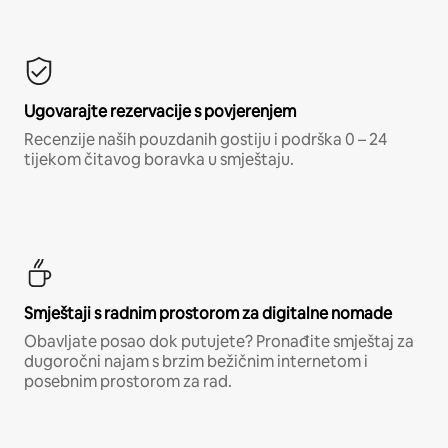
Ugovarajte rezervacije s povjerenjem
Recenzije naših pouzdanih gostiju i podrška 0 – 24
tijekom čitavog boravka u smještaju.
Smještaji s radnim prostorom za digitalne nomade
Obavljate posao dok putujete? Pronađite smještaj za
dugoročni najam s brzim bežičnim internetom i
posebnim prostorom za rad.