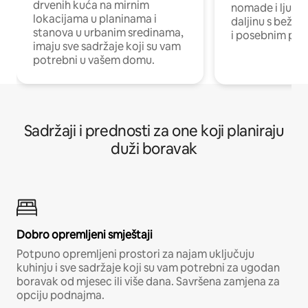
drvenih kuća na mirnim
nomade i ljude 
lokacijama u planinama i
daljinu s bežič
stanova u urbanim sredinama,
i posebnim pro
imaju sve sadržaje koji su vam
potrebni u vašem domu.
Sadržaji i prednosti za one koji planiraju
duži boravak
Dobro opremljeni smještaji
Potpuno opremljeni prostori za najam uključuju
kuhinju i sve sadržaje koji su vam potrebni za ugodan
boravak od mjesec ili više dana. Savršena zamjena za
opciju podnajma.