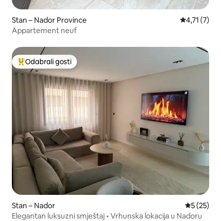
Stan – Nador Province
Prosječna oc
4,71 (7)
Appartement neuf
Odabrali gosti
Među najviše rangiranima s oznakom „Odabrali gosti”
Stan – Nador
Prosječna 
5 (25)
Elegantan luksuzni smještaj • Vrhunska lokacija u Nadoru