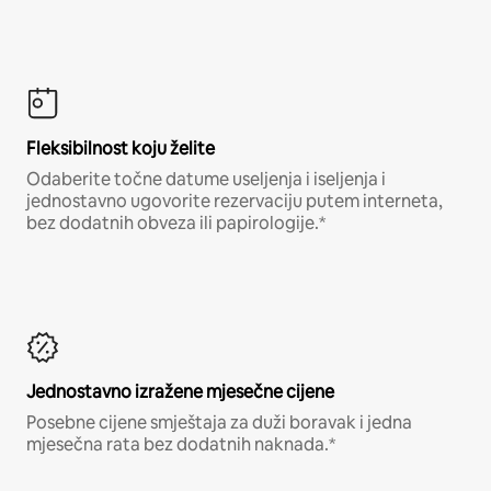
Fleksibilnost koju želite
Odaberite točne datume useljenja i iseljenja i
jednostavno ugovorite rezervaciju putem interneta,
bez dodatnih obveza ili papirologije.*
Jednostavno izražene mjesečne cijene
Posebne cijene smještaja za duži boravak i jedna
mjesečna rata bez dodatnih naknada.*