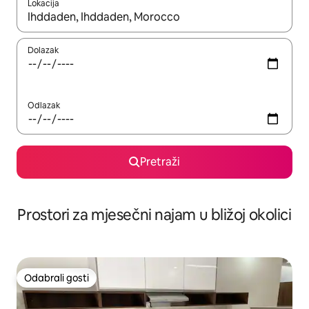
Lokacija
Kada budu dostupni rezultati, moći ćete ih pregledati koristeći
Dolazak
Odlazak
Pretraži
Prostori za mjesečni najam u bližoj okolici
Odabrali gosti
Odabrali gosti