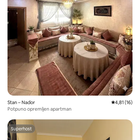
Stan – Nador
Prosječna ocj
4,81 (16)
Potpuno opremljen apartman
Superhost
Superhost