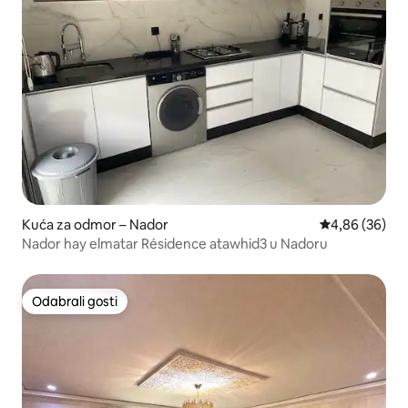
Kuća za odmor – Nador
Prosječna ocje
4,86 (36)
Nador hay elmatar Résidence atawhid3 u Nadoru
Odabrali gosti
Odabrali gosti