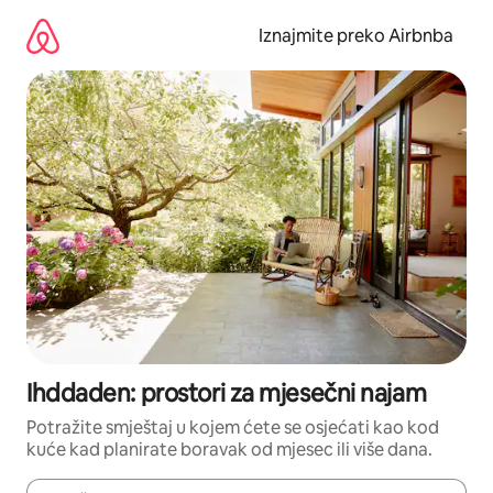
Prijeđi
na
Iznajmite preko Airbnba
sadržaj
Ihddaden: prostori za mjesečni najam
Potražite smještaj u kojem ćete se osjećati kao kod
kuće kad planirate boravak od mjesec ili više dana.