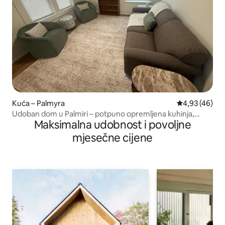
Kuća – Palmyra
Prosječna ocje
4,93 (46)
Udoban dom u Palmiri – potpuno opremljena kuhinja,
Maksimalna udobnost i povoljne
perilica/sušilica
mjesečne cijene