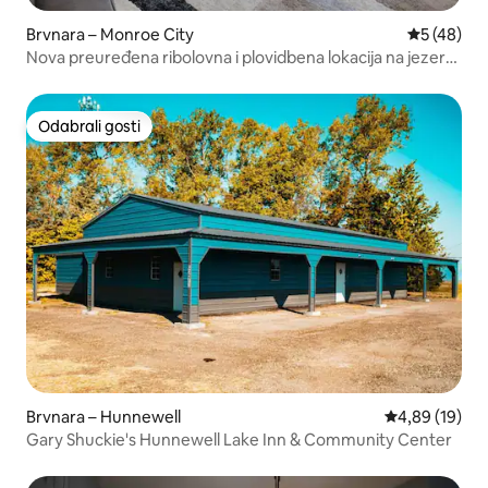
Brvnara – Monroe City
Prosječna o
5 (48)
Nova preuređena ribolovna i plovidbena lokacija na jezeru
Mark Twain
Odabrali gosti
Odabrali gosti
Brvnara – Hunnewell
Prosječna ocje
4,89 (19)
Gary Shuckie's Hunnewell Lake Inn & Community Center