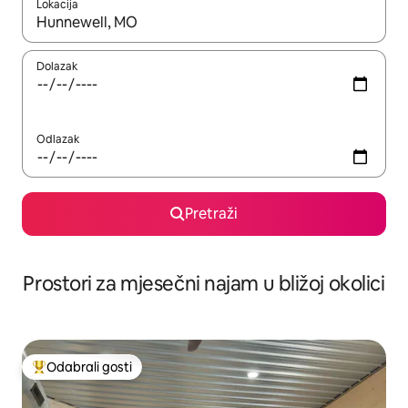
Lokacija
Kada budu dostupni rezultati, moći ćete ih pregledati koristeći
Dolazak
Odlazak
Pretraži
Prostori za mjesečni najam u bližoj okolici
Odabrali gosti
Među najviše rangiranima s oznakom „Odabrali gosti”