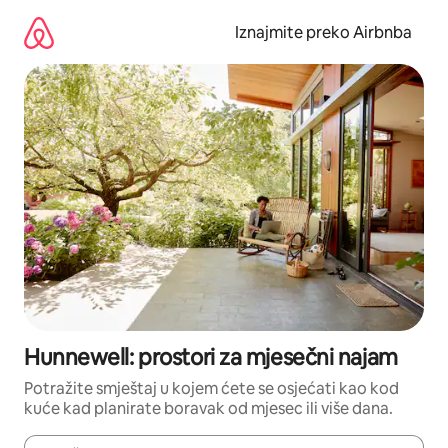
Prijeđi
na
Iznajmite preko Airbnba
sadržaj
Hunnewell: prostori za mjesečni najam
Potražite smještaj u kojem ćete se osjećati kao kod
kuće kad planirate boravak od mjesec ili više dana.