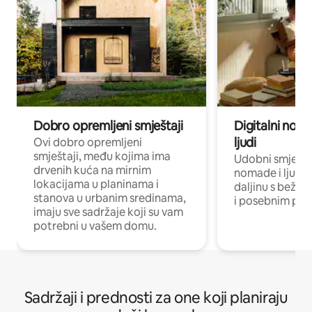
Dobro opremljeni smještaji
Digitalni noma
ljudi
Ovi dobro opremljeni
smještaji, među kojima ima
Udobni smještaj
drvenih kuća na mirnim
nomade i ljude 
lokacijama u planinama i
daljinu s bežič
stanova u urbanim sredinama,
i posebnim pro
imaju sve sadržaje koji su vam
potrebni u vašem domu.
Sadržaji i prednosti za one koji planiraju