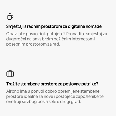
Smještaji s radnim prostorom za digitalne nomade
Obavljate posao dok putujete? Pronađite smještaj za
dugoročni najam s brzim bežičnim internetom i
posebnim prostorom za rad.
Tražite stambene prostore za poslovne putnike?
Airbnb ima u ponudi dobro opremljene stambene
prostore idealne za nove i postojeće zaposlenike te
one koji se zbog posla sele u drugi grad.