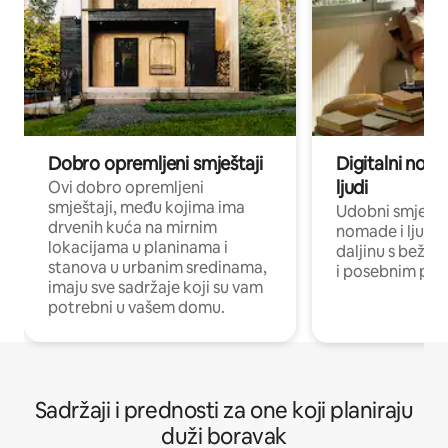
Dobro opremljeni smještaji
Digitalni noma
ljudi
Ovi dobro opremljeni
smještaji, među kojima ima
Udobni smještaj
drvenih kuća na mirnim
nomade i ljude 
lokacijama u planinama i
daljinu s bežič
stanova u urbanim sredinama,
i posebnim pro
imaju sve sadržaje koji su vam
potrebni u vašem domu.
Sadržaji i prednosti za one koji planiraju
duži boravak