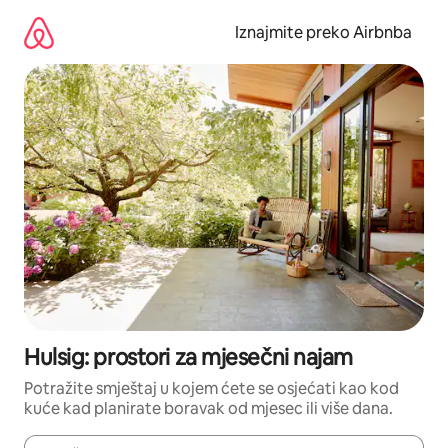
Prijeđi
na
Iznajmite preko Airbnba
sadržaj
Hulsig: prostori za mjesečni najam
Potražite smještaj u kojem ćete se osjećati kao kod
kuće kad planirate boravak od mjesec ili više dana.