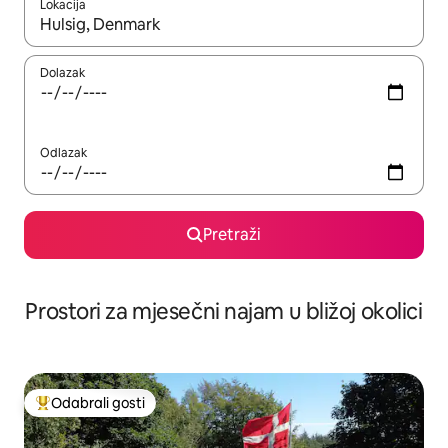
Lokacija
Kada budu dostupni rezultati, moći ćete ih pregledati koristeći
Dolazak
Odlazak
Pretraži
Prostori za mjesečni najam u bližoj okolici
Odabrali gosti
Među najviše rangiranima s oznakom „Odabrali gosti”