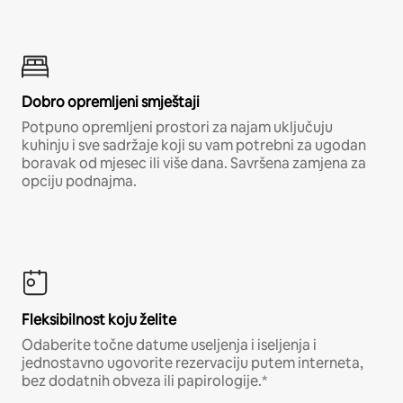
Dobro opremljeni smještaji
Potpuno opremljeni prostori za najam uključuju
kuhinju i sve sadržaje koji su vam potrebni za ugodan
boravak od mjesec ili više dana. Savršena zamjena za
opciju podnajma.
Fleksibilnost koju želite
Odaberite točne datume useljenja i iseljenja i
jednostavno ugovorite rezervaciju putem interneta,
bez dodatnih obveza ili papirologije.*