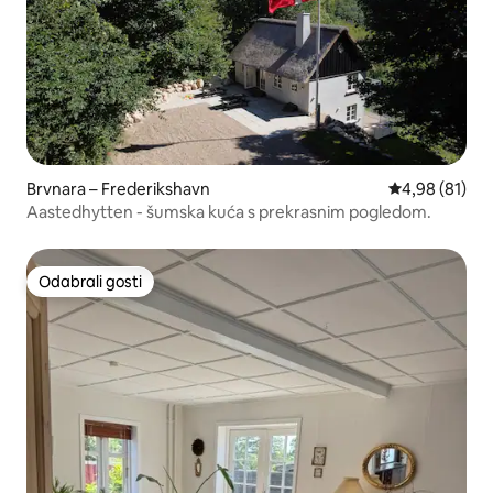
Brvnara – Frederikshavn
Prosječna ocje
4,98 (81)
Aastedhytten - šumska kuća s prekrasnim pogledom.
Odabrali gosti
Odabrali gosti