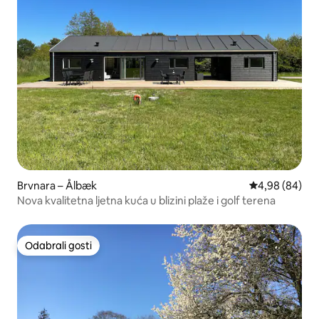
Brvnara – Ålbæk
Prosječna ocje
4,98 (84)
Nova kvalitetna ljetna kuća u blizini plaže i golf terena
Odabrali gosti
Odabrali gosti