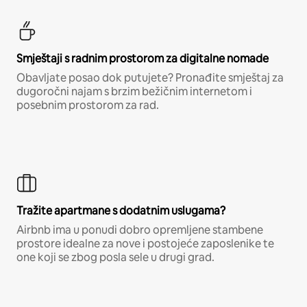
Smještaji s radnim prostorom za digitalne nomade
Obavljate posao dok putujete? Pronađite smještaj za
dugoročni najam s brzim bežičnim internetom i
posebnim prostorom za rad.
Tražite apartmane s dodatnim uslugama?
Airbnb ima u ponudi dobro opremljene stambene
prostore idealne za nove i postojeće zaposlenike te
one koji se zbog posla sele u drugi grad.