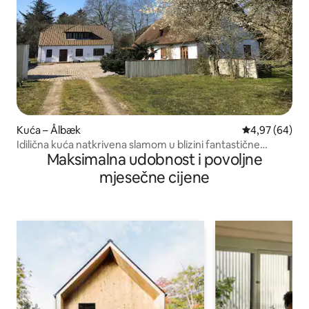
Kuća – Ålbæk
Prosječna ocje
4,97 (64)
Idilična kuća natkrivena slamom u blizini fantastične
Maksimalna udobnost i povoljne
prirode i golf terena
mjesečne cijene