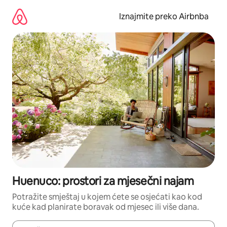
Prijeđi
na
Iznajmite preko Airbnba
sadržaj
Huenuco: prostori za mjesečni najam
Potražite smještaj u kojem ćete se osjećati kao kod
kuće kad planirate boravak od mjesec ili više dana.