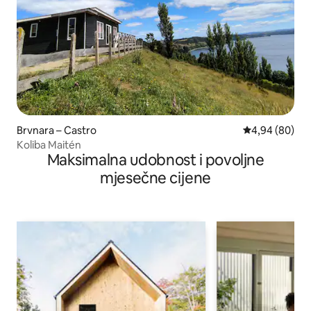
Brvnara – Castro
Prosječna ocje
4,94 (80)
Koliba Maitén
Maksimalna udobnost i povoljne
mjesečne cijene