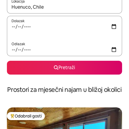
Lokacija
Kada budu dostupni rezultati, moći ćete ih pregledati koristeći
Dolazak
Odlazak
Pretraži
Prostori za mjesečni najam u bližoj okolici
Odabrali gosti
Među najviše rangiranima s oznakom „Odabrali gosti”