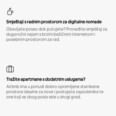
Smještaji s radnim prostorom za digitalne nomade
Obavljate posao dok putujete? Pronađite smještaj za
dugoročni najam s brzim bežičnim internetom i
posebnim prostorom za rad.
Tražite apartmane s dodatnim uslugama?
Airbnb ima u ponudi dobro opremljene stambene
prostore idealne za nove i postojeće zaposlenike te
one koji se zbog posla sele u drugi grad.