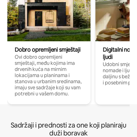
Dobro opremljeni smještaji
Digitalni noma
ljudi
Ovi dobro opremljeni
smještaji, među kojima ima
Udobni smještaj
drvenih kuća na mirnim
nomade i ljude 
lokacijama u planinama i
daljinu s bežič
stanova u urbanim sredinama,
i posebnim pro
imaju sve sadržaje koji su vam
potrebni u vašem domu.
Sadržaji i prednosti za one koji planiraju
duži boravak