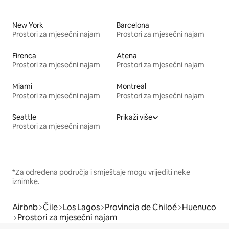
New York
Barcelona
Prostori za mjesečni najam
Prostori za mjesečni najam
Firenca
Atena
Prostori za mjesečni najam
Prostori za mjesečni najam
Miami
Montreal
Prostori za mjesečni najam
Prostori za mjesečni najam
Seattle
Prikaži više
Prostori za mjesečni najam
*Za određena područja i smještaje mogu vrijediti neke
iznimke.
Airbnb
Čile
Los Lagos
Provincia de Chiloé
Huenuco
Prostori za mjesečni najam