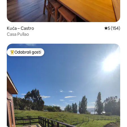
Kuća – Castro
Prosječna oc
5 (154)
Casa Pullao
Odabrali gosti
Među najviše rangiranima s oznakom „Odabrali gosti”