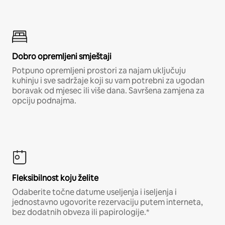
Dobro opremljeni smještaji
Potpuno opremljeni prostori za najam uključuju
kuhinju i sve sadržaje koji su vam potrebni za ugodan
boravak od mjesec ili više dana. Savršena zamjena za
opciju podnajma.
Fleksibilnost koju želite
Odaberite točne datume useljenja i iseljenja i
jednostavno ugovorite rezervaciju putem interneta,
bez dodatnih obveza ili papirologije.*