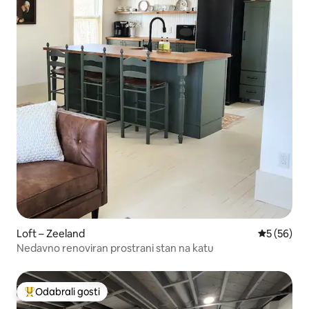
Loft – Zeeland
Prosječna o
5 (56)
Nedavno renoviran prostrani stan na katu
Odabrali gosti
Među najviše rangiranima s oznakom „Odabrali gosti”