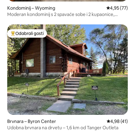
Kondominij – Wyoming
Prosječna ocje
4,95 (77)
Moderan kondominij s 2 spavaće sobe i 2 kupaonice,
garažom i terasom
Odabrali gosti
Među najviše rangiranima s oznakom „Odabrali gosti”
Brvnara – Byron Center
Prosječna ocje
4,98 (41)
Udobna brvnara na drvetu – 1,6 km od Tanger Outleta