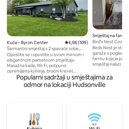
Smještaj na farmi
ville
Bird's Nest Cozy
Kuća – Byron Center
Prosječna ocjena: 4,96/5, recenzi
4,96 (109)
Birds Nest je stud
Šarmantni smještaj s 2 spavaće sobe,
garaže s pogledom 
masažnom kadom i vanjskim kaminom
Opustite se i opustite u ovom mirnom i
farmu koja je još uvij
elegantnom pametnom smještaju.
smještaj nalazi se 
Masažna kada, Wi-Fi, potpuno
šljunčane ceste, a
opremljena kuhinja, bračni krevet
prostranog zemljiš
Popularni sadržaji u smještajima za
(160x200), pametni TV od 75inča, grijani
miru i tišini, uživat
podovi, 2 tuša, kada, pametni zvučnik,
odmor na lokaciji Hudsonville
možete i naučiti n
privatni vanjski parking, jezerce, vrata od
poljoprivredi uz p
36inča posvuda, bez stepenica,
farme i degustaciju. Naša voda dolaz
prilagođen pristup za invalidska kolica,
bunara. Redovito se testira i potpuno je
grijani bide i još mnogo toga! Samo 20
siguran, iako pone
minuta od međunarodne zračne luke
sumpora. U kuhinji se nalazi filtar/slavina
Gerald R Ford, 8 minuta od trgovine
s reversnom osmo
Tanger Outlets, 2 minute od male
gradske trgovine, 2 minute od bara i 30
Kuhinja
Wi-Fi