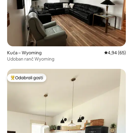
Kuća – Wyoming
Prosječna ocje
4,94 (65)
Udoban ranč Wyoming
Odabrali gosti
Među najviše rangiranima s oznakom „Odabrali gosti”