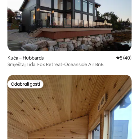
Kuća – Hubbards
Prosječna o
5 (40)
Smještaj Tidal Fox Retreat-Oceanside Air BnB
Odabrali gosti
Odabrali gosti