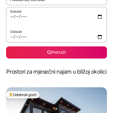
Dolazak
Odlazak
Pretraži
Prostori za mjesečni najam u bližoj okolici
Odabrali gosti
Među najviše rangiranima s oznakom „Odabrali gosti”