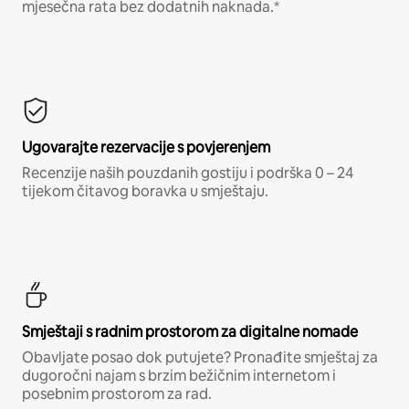
mjesečna rata bez dodatnih naknada.*
Ugovarajte rezervacije s povjerenjem
Recenzije naših pouzdanih gostiju i podrška 0 – 24
tijekom čitavog boravka u smještaju.
Smještaji s radnim prostorom za digitalne nomade
Obavljate posao dok putujete? Pronađite smještaj za
dugoročni najam s brzim bežičnim internetom i
posebnim prostorom za rad.