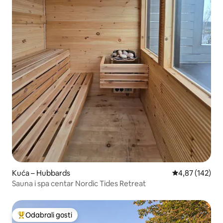
Kuća – Hubbards
Prosječna ocjen
4,87 (142)
Sauna i spa centar Nordic Tides Retreat
Odabrali gosti
Među najviše rangiranima s oznakom „Odabrali gosti”