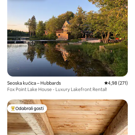
Seoska kućica – Hubbards
Prosječna ocjen
4,98 (271)
Fox Point Lake House - Luxury Lakefront Rental!
Odabrali gosti
Među najviše rangiranima s oznakom „Odabrali gosti”