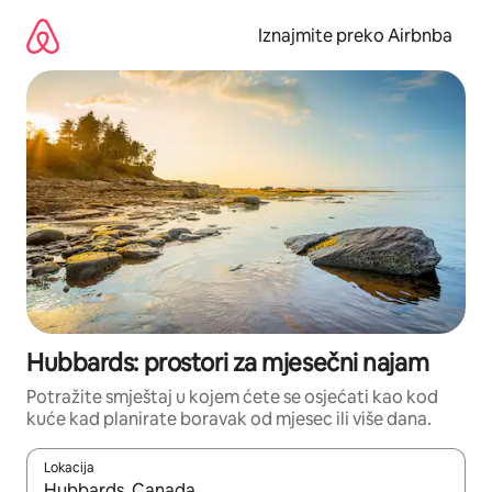
Prijeđi
na
Iznajmite preko Airbnba
sadržaj
Hubbards: prostori za mjesečni najam
Potražite smještaj u kojem ćete se osjećati kao kod
kuće kad planirate boravak od mjesec ili više dana.
Lokacija
Kada budu dostupni rezultati, moći ćete ih pregledati koristeći