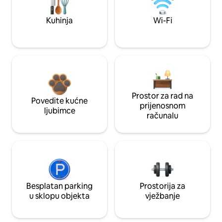
Kuhinja
Wi-Fi
Prostor za rad na
Povedite kućne
prijenosnom
ljubimce
računalu
Besplatan parking
Prostorija za
u sklopu objekta
vježbanje