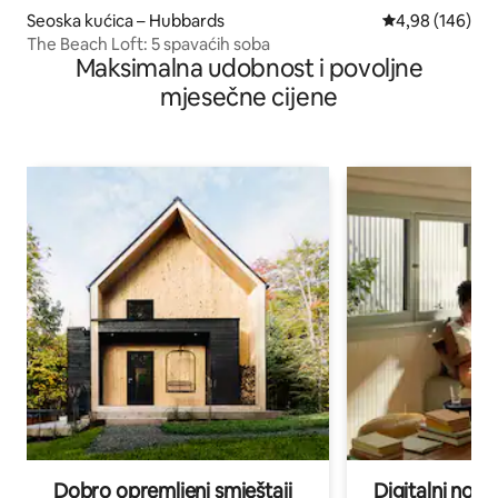
Seoska kućica – Hubbards
Prosječna ocjen
4,98 (146)
The Beach Loft: 5 spavaćih soba
Maksimalna udobnost i povoljne
mjesečne cijene
Dobro opremljeni smještaji
Digitalni noma