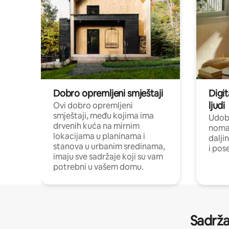
Dobro opremljeni smještaji
Digit
ljudi
Ovi dobro opremljeni
smještaji, među kojima ima
Udobn
drvenih kuća na mirnim
nomad
lokacijama u planinama i
dalji
stanova u urbanim sredinama,
i pos
imaju sve sadržaje koji su vam
potrebni u vašem domu.
Sadrža