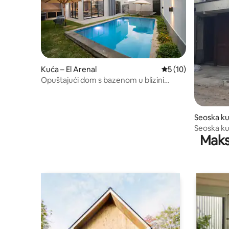
Kuća – El Arenal
Prosječna ocjena: 5
5 (10)
Opuštajući dom s bazenom u blizini
Guadalajare
Seoska ku
Seoska kuć
Maks
Tequila