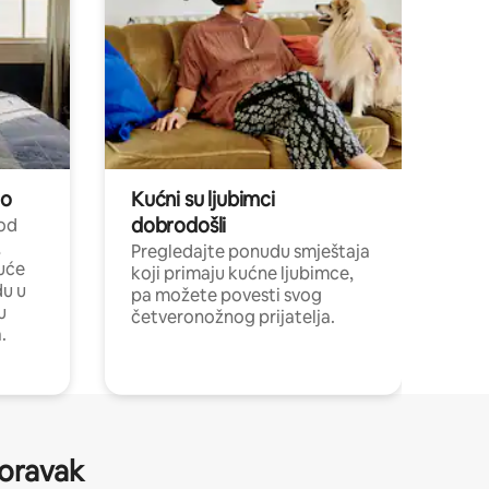
no
Kućni su ljubimci
dobrodošli
 od
,
Pregledajte ponudu smještaja
uće
koji primaju kućne ljubimce,
du u
pa možete povesti svog
u
četveronožnog prijatelja.
.
boravak