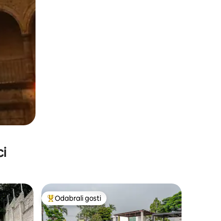
ci
Odabrali gosti
Među najviše rangiranima s oznakom „Odabrali gosti”