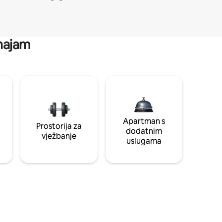
 najam
Apartman s
Prostorija za
dodatnim
vježbanje
uslugama