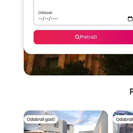
Odlazak
Pretraži
P
Odabrali gosti
Odabrali
Odabrali gosti
Odabrali