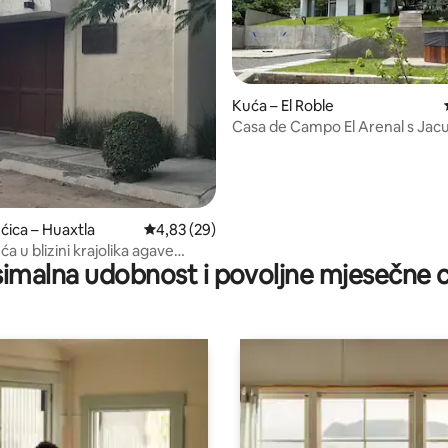
Kuća – El Roble
Casa de Campo El Arenal s Jacu
/5, recenzija: 10
sjajnim pogledom
ćica – Huaxtla
Prosječna ocjena: 4,83/5, recenzija: 29
4,83 (29)
a u blizini krajolika agave
imalna udobnost i povoljne mjesečne c