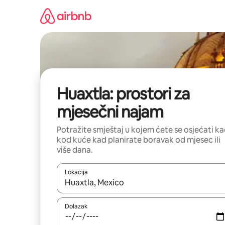
Prijeđi
na
sadržaj
Huaxtla: prostori za
mjesečni najam
Potražite smještaj u kojem ćete se osjećati k
kod kuće kad planirate boravak od mjesec ili
više dana.
Lokacija
Kada budu dostupni rezultati, moći ćete ih pregle
Dolazak