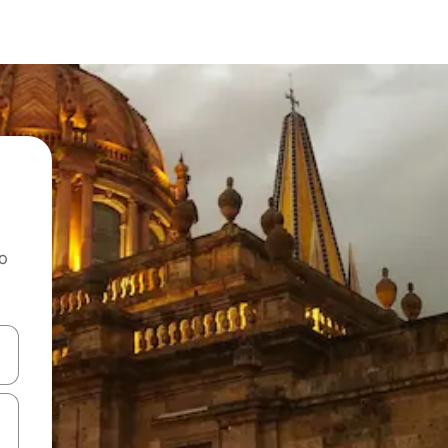
ao
dati koristeći se strelicama prema gore i prema dolje, kao i dodirom i