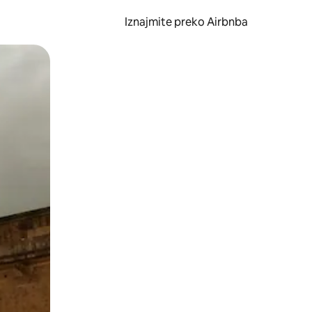
Iznajmite preko Airbnba
li prelaskom prstom po zaslonu.