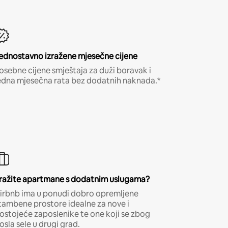
ednostavno izražene mjesečne cijene
osebne cijene smještaja za duži boravak i
edna mjesečna rata bez dodatnih naknada.*
ražite apartmane s dodatnim uslugama?
irbnb ima u ponudi dobro opremljene
tambene prostore idealne za nove i
ostojeće zaposlenike te one koji se zbog
osla sele u drugi grad.