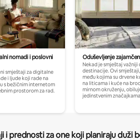
alni nomadi i poslovni
Oduševljenje zajamče
Nekad je smještaj važniji
destinacije. Ovi smještaji
i smještaji za digitalne
među kojima su drvene k
e i ljude koji rade na
na liticama i kuće na bro
nu s bežičnim internetom
mirnom okruženju, obiluj
ebnim prostorom za rad.
jedinstvenim značajkama
ji i prednosti za one koji planiraju duži 