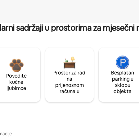
arni sadržaji u prostorima za mjesečni
Prostor za rad
Besplatan
Povedite
na
parking u
kućne
prijenosnom
sklopu
ljubimce
računalu
objekta
inacije