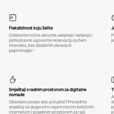
Fleksibilnost koju želite
J
Odaberite točne datume useljenja i iseljenja i
P
jednostavno ugovorite rezervaciju putem
j
interneta, bez dodatnih obveza ili
papirologije.*
Smještaji s radnim prostorom za digitalne
T
nomade
A
Obavljate posao dok putujete? Pronađite
s
smještaj za dugoročni najam s brzim bežičnim
p
internetom i posebnim prostorom za rad.
p