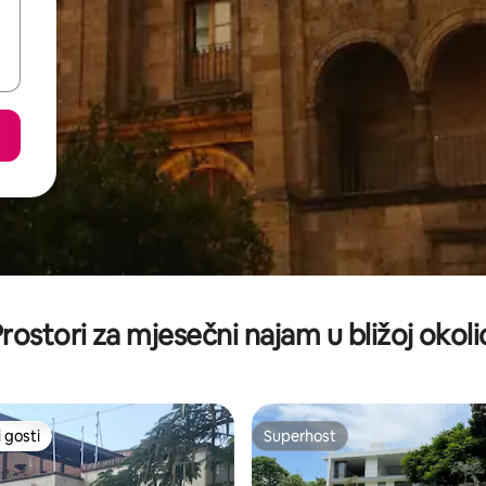
rostori za mjesečni najam u bližoj okoli
 gosti
Superhost
 gosti
Superhost