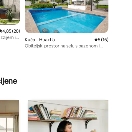
Prosječna ocjena: 4,85/5, recenzija: 20
4,85 (20)
zzijem i
Kuća – Huaxtla
Prosječna ocjena: 5
5 (16)
Obiteljski prostor na selu s bazenom i
vrtom
ijene