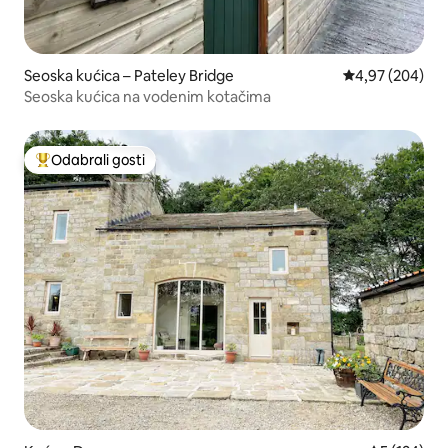
Seoska kućica – Pateley Bridge
Prosječna ocjen
4,97 (204)
Seoska kućica na vodenim kotačima
Odabrali gosti
Među najviše rangiranima s oznakom „Odabrali gosti”