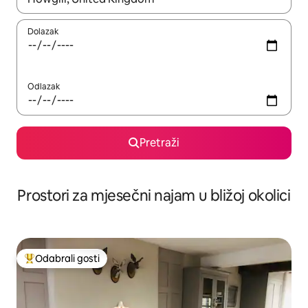
Dolazak
Odlazak
Pretraži
Prostori za mjesečni najam u bližoj okolici
Odabrali gosti
Među najviše rangiranima s oznakom „Odabrali gosti”