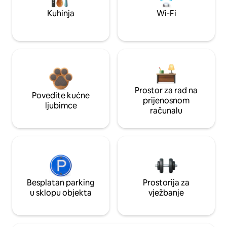
Kuhinja
Wi-Fi
Prostor za rad na
Povedite kućne
prijenosnom
ljubimce
računalu
Besplatan parking
Prostorija za
u sklopu objekta
vježbanje