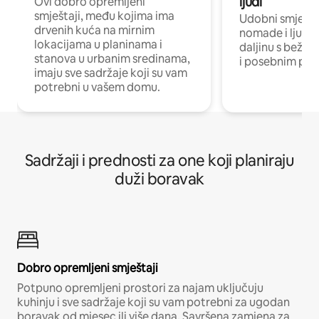
ljudi
Ovi dobro opremljeni
smještaji, među kojima ima
Udobni smještaj
drvenih kuća na mirnim
nomade i ljude 
lokacijama u planinama i
daljinu s bežič
stanova u urbanim sredinama,
i posebnim pro
imaju sve sadržaje koji su vam
potrebni u vašem domu.
Sadržaji i prednosti za one koji planiraju
duži boravak
Dobro opremljeni smještaji
Potpuno opremljeni prostori za najam uključuju
kuhinju i sve sadržaje koji su vam potrebni za ugodan
boravak od mjesec ili više dana. Savršena zamjena za