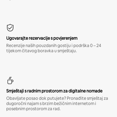
Ugovarajte rezervacije s povjerenjem
Recenzije naših pouzdanih gostiju i podrška 0 – 24
tijekom čitavog boravka u smještaju.
Smještaji s radnim prostorom za digitalne nomade
Obavljate posao dok putujete? Pronađite smještaj za
dugoročni najam s brzim bežičnim internetom i
posebnim prostorom za rad.