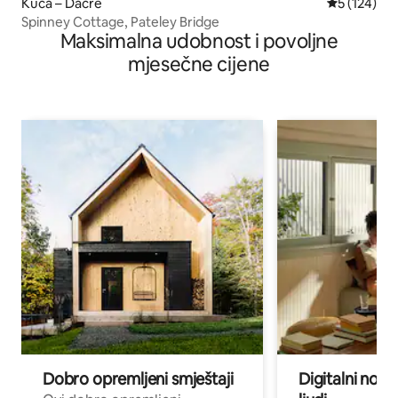
Kuća – Dacre
Prosječna oc
5 (124)
Spinney Cottage, Pateley Bridge
Maksimalna udobnost i povoljne
mjesečne cijene
Dobro opremljeni smještaji
Digitalni noma