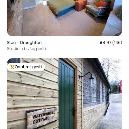
Stan – Draughton
Prosječna ocjen
4,97 (146)
Studio u bivšoj pošti
Odabrali gosti
Među najviše rangiranima s oznakom „Odabrali gosti”