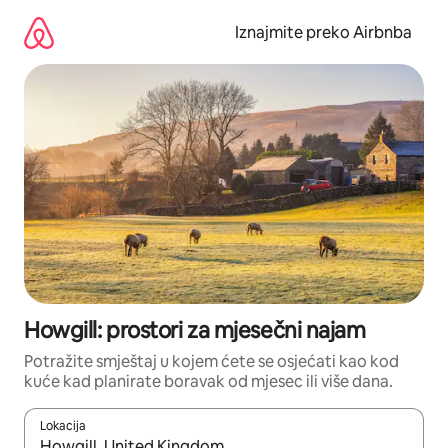
Prijeđi
na
Iznajmite preko Airbnba
sadržaj
Howgill: prostori za mjesečni najam
Potražite smještaj u kojem ćete se osjećati kao kod
kuće kad planirate boravak od mjesec ili više dana.
Lokacija
Kada budu dostupni rezultati, moći ćete ih pregledati koristeći