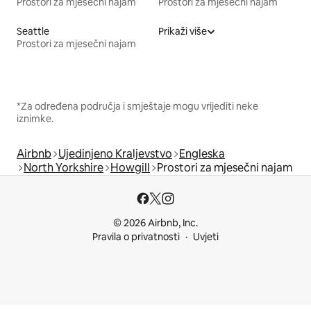
Prostori za mjesečni najam
Prostori za mjesečni najam
Seattle
Prikaži više
Prostori za mjesečni najam
*Za određena područja i smještaje mogu vrijediti neke
iznimke.
Airbnb
Ujedinjeno Kraljevstvo
Engleska
North Yorkshire
Howgill
Prostori za mjesečni najam
© 2026 Airbnb, Inc.
Pravila o privatnosti
Uvjeti