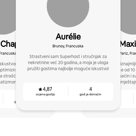
Aurélie
 Chapuis
Max
Brunoy, Francuska
 Francuska
Pariz, Fr
Strastveni sam Superhost i stručnjak za
nekretnine već 20 godina, a moja je uloga
iskustvom i mrežom
Stručnjak za iznajmlj
pružiti gostima najbolje moguće iskustvo!
imizirate upravljanje
odmor već više od 10
 strašću, ljubaznošću i
iskusan sudomaćin i s
atizmom.
upravljanje smješta
4,87
4
ocjena gostiju
god. je domaćin
3
4,84
god. je domaćin
ocjena gostiju