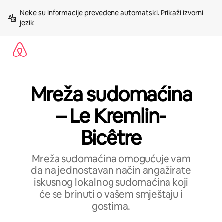
Prijeđi
Neke su informacije prevedene automatski. 
Prikaži izvorni 
na
jezik
sadržaj
Mreža sudomaćina
– Le Kremlin-
Bicêtre
Mreža sudomaćina omogućuje vam
da na jednostavan način angažirate
iskusnog lokalnog sudomaćina koji
će se brinuti o vašem smještaju i
gostima.