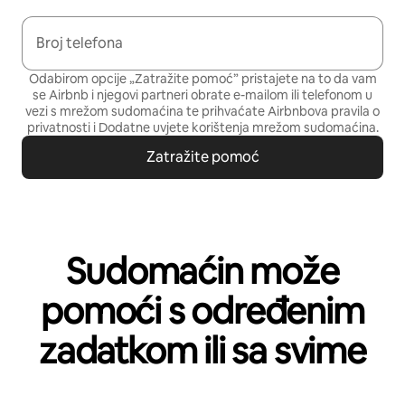
Broj telefona
Odabirom opcije „Zatražite pomoć” pristajete na to da vam
se Airbnb i njegovi partneri obrate e-mailom ili telefonom u
vezi s mrežom sudomaćina te prihvaćate
Airbnbova pravila o
privatnosti
i
Dodatne uvjete korištenja mrežom sudomaćina
.
Zatražite pomoć
Sudomaćin može
pomoći s određenim
zadatkom ili sa svime