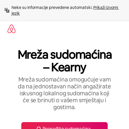
Prijeđi
Neke su informacije prevedene automatski. 
Prikaži izvorni 
na
jezik
sadržaj
Mreža sudomaćina
– Kearny
Mreža sudomaćina omogućuje vam
da na jednostavan način angažirate
iskusnog lokalnog sudomaćina koji
će se brinuti o vašem smještaju i
gostima.
Pronađite sudomaćina