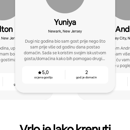
Yuniya
lton
And
Newark, New Jersey
e, New Jersey
Jersey City, 
Dugi niz godina bio sam gost prije nego što
sam prije više od godinu dana postao
dina, upravljam kućama
Pozdrav! Ja sam Andr
domaćin. Sada se koristim svojim iskustvom
a imam bogato iskustvo u
Jersey Cityja i imam viš
gosta/domaćina kako bih pomogao drugim
 gostima.
Radujem se što ću vam
domaćinima da ostvare uspjeh!
svoje ciljeve u pogl
smješt
5,0
2
ocjena gostiju
god. je domaćin
1
4,97
god. je domaćin
ocjena gostiju
Vrlo je lako krenuti