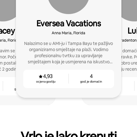
Eversea Vacations
acey
Lu
Anna Maria, Florida
ria, Florida
Bradenton,
Nalazimo se u AMI-ju i Tampa Bayu te pažljivo
organiziramo smještaje na plaži. Vodimo
avim se iznajmljivanjem
Iskusan sam domaćin
profesionalnu tvrtku za upravljanje
mor. Počela sam kao
kvalitetne boravke. 
smještajem koja je usmjerena na iskustvo
m postala upraviteljica
vodim čiste, dobro ur
gostiju i boravke s 5 zvjezdica.
ć 2 godine se bavim
stalno dobivaju recenz
ivanjem.
4,93
4
ocjena gostiju
god. je domaćin
1
5,0
god. je domaćin
ocjena gostiju
Vrlo je lako krenuti