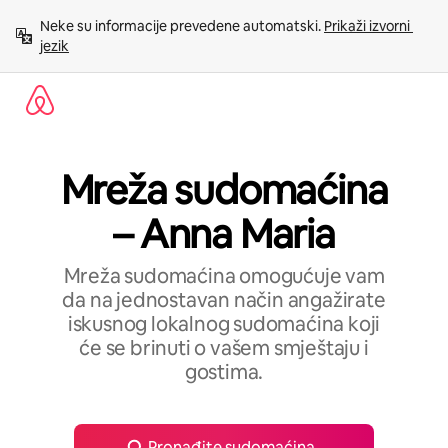
Prijeđi
Neke su informacije prevedene automatski. 
Prikaži izvorni 
na
jezik
sadržaj
Mreža sudomaćina
– Anna Maria
Mreža sudomaćina omogućuje vam
da na jednostavan način angažirate
iskusnog lokalnog sudomaćina koji
će se brinuti o vašem smještaju i
gostima.
Pronađite sudomaćina