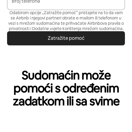
Broj telefona
Odabirom opcije „Zatražite pomoć” pristajete na to da vam
se Airbnb i njegovi partneri obrate e-mailom ili telefonom u
vezi s mrežom sudomaćina te prihvaćate
Airbnbova pravila o
privatnosti
i
Dodatne uvjete korištenja mrežom sudomaćina
.
Zatražite pomoć
Sudomaćin može
pomoći s određenim
zadatkom ili sa svime