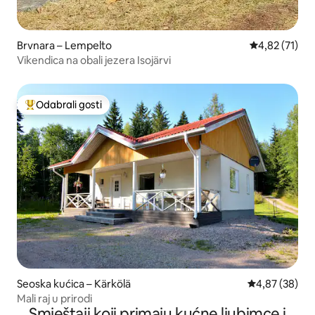
Brvnara – Lempelto
Prosječna ocje
4,82 (71)
Vikendica na obali jezera Isojärvi
Odabrali gosti
Među najviše rangiranima s oznakom „Odabrali gosti”
Seoska kućica – Kärkölä
Prosječna ocje
4,87 (38)
Mali raj u prirodi
Smještaji koji primaju kućne ljubimce i