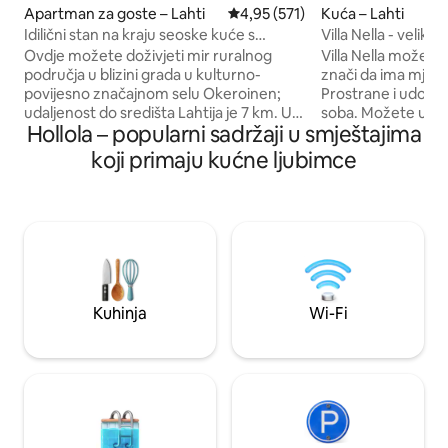
Apartman za goste – Lahti
Prosječna ocjena: 4,95/5, recenz
4,95 (571)
Kuća – Lahti
Idilični stan na kraju seoske kuće s
Villa Nella - velika
vlastitom saunom
Ovdje možete doživjeti mir ruralnog
Villa Nella može pri
područja u blizini grada u kulturno-
znači da ima mjest
povijesno značajnom selu Okeroinen;
Prostrane i udobne
udaljenost do središta Lahtija je 7 km. U
soba. Možete uživat
Hollola – popularni sadržaji u smještajima
stanu se nalazi vlastita sauna s blagim
našoj zaštićenoj te
parama, vlastito „ledište” iza ugla i
blizini središta Lah
koji primaju kućne ljubimce
prekrasan vrt u kojem se može šetati i
prirode. Autobusne 
promatrati, primjerice, kako kokoši žive
BESPLATNI WIFI Ovo je prekrasna kuća u
u vlastitom dvorištu. Smještaj je
kojoj možete biti 
prikladan za parove, osobe koje putuju
društvom, pod isti
same, poslovne putnike i ljubitelje
nego u hotelu. Dobr
rekreacije u prirodi. Kućni ljubimci su
rođacima, kolegam
dozvoljeni! Dodatni madrac i dječji
klubovima. Ovdje j
krevetić dostupni su na zahtjev.
Kuhinja
Wi-Fi