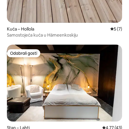
Kuća – Hollola
Prosječna
5 (7)
Samostojeća kuća u Hämeenkoskiju
Odabrali gosti
Odabrali gosti
Stan – Lahti
Prosječna ocje
4,77 (43)