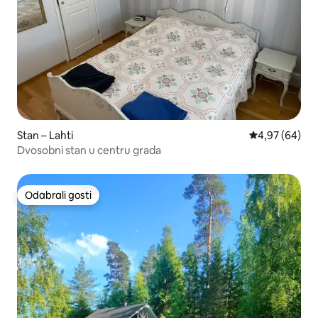
Stan – Lahti
Prosječna ocje
4,97 (64)
Dvosobni stan u centru grada
Odabrali gosti
Odabrali gosti