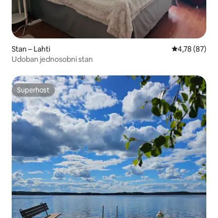
Stan – Lahti
Prosječna ocje
4,78 (87)
Udoban jednosobni stan
Superhost
Superhost