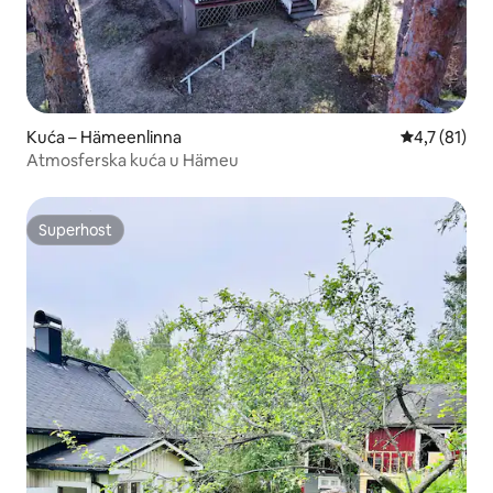
Kuća – Hämeenlinna
Prosječna oc
4,7 (81)
Atmosferska kuća u Hämeu
Superhost
Superhost