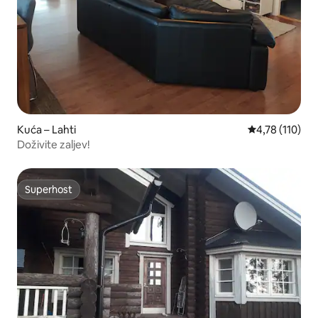
Kuća – Lahti
Prosječna ocje
4,78 (110)
Doživite zaljev!
Superhost
Superhost