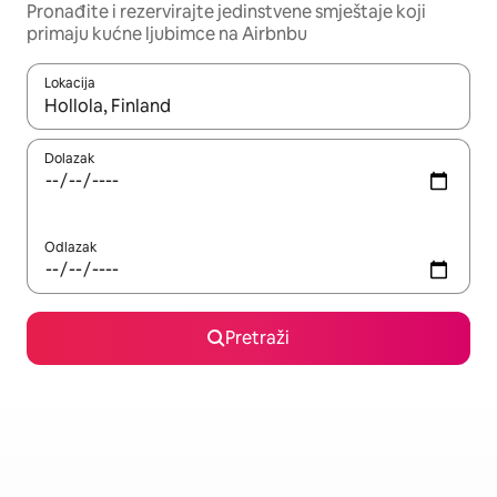
Pronađite i rezervirajte jedinstvene smještaje koji
primaju kućne ljubimce na Airbnbu
Lokacija
Kada budu dostupni rezultati, moći ćete ih pregledati koristeći
Dolazak
Odlazak
Pretraži