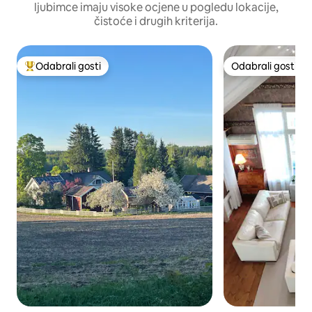
ljubimce imaju visoke ocjene u pogledu lokacije,
čistoće i drugih kriterija.
Odabrali gosti
Odabrali gosti
Među najviše rangiranima s oznakom „Odabrali gosti”
Odabrali gosti