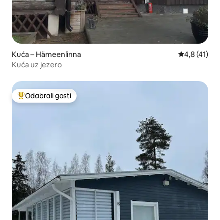
Kuća – Hämeenlinna
Prosječna oc
4,8 (41)
Kuća uz jezero
Odabrali gosti
Među najviše rangiranima s oznakom „Odabrali gosti”