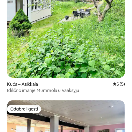
Kuća – Asikkala
Prosječna
5 (5)
Idilično imanje Mummola u Vääksyju
Odabrali gosti
Odabrali gosti