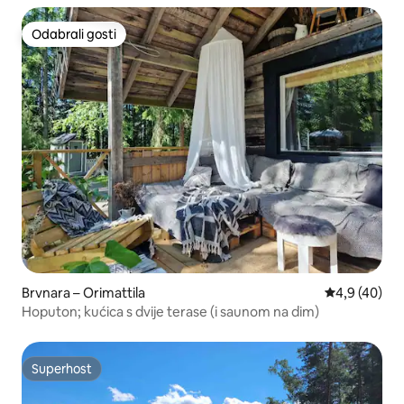
Odabrali gosti
Odabrali gosti
Brvnara – Orimattila
Prosječna ocj
4,9 (40)
Hoputon; kućica s dvije terase (i saunom na dim)
Superhost
Superhost