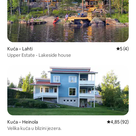
Kuća – Lahti
Prosječna
5 (4)
Upper Estate - Lakeside house
Kuća – Heinola
Prosječna ocje
4,85 (92)
Velika kuća u blizini jezera.