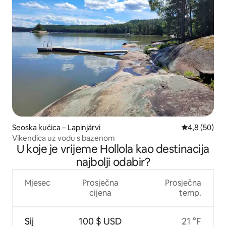
Seoska kućica – Lapinjärvi
Prosječna ocj
4,8 (50)
Vikendica uz vodu s bazenom
U koje je vrijeme Hollola kao destinacija
najbolji odabir?
Mjesec
Prosječna
Prosječna
cijena
temp.
Sij
100 $ USD
21 °F