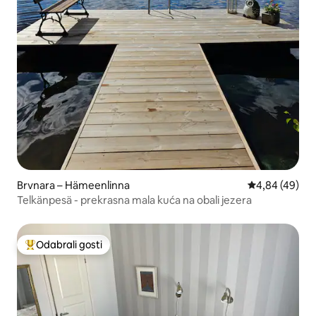
Brvnara – Hämeenlinna
Prosječna ocje
4,84 (49)
Telkänpesä - prekrasna mala kuća na obali jezera
Odabrali gosti
Među najviše rangiranima s oznakom „Odabrali gosti”