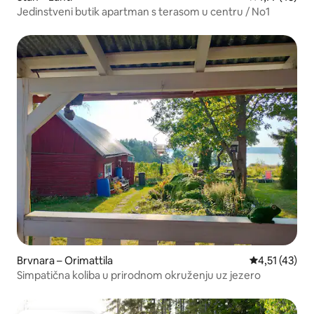
Jedinstveni butik apartman s terasom u centru / No1
Brvnara – Orimattila
Prosječna ocj
4,51 (43)
Simpatična koliba u prirodnom okruženju uz jezero