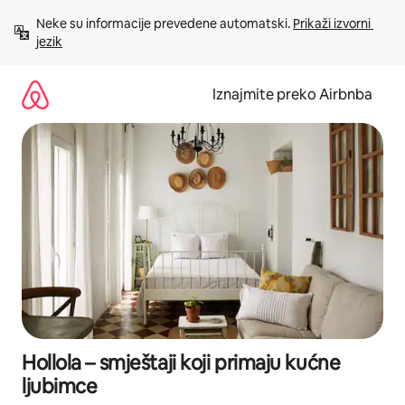
Prijeđi
Neke su informacije prevedene automatski. 
Prikaži izvorni 
na
jezik
sadržaj
Iznajmite preko Airbnba
Hollola – smještaji koji primaju kućne
ljubimce