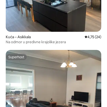
Kuća – Asikkala
Prosječna ocje
4,75 (24)
Na odmor u predivne krajolike jezera
Superhost
Superhost