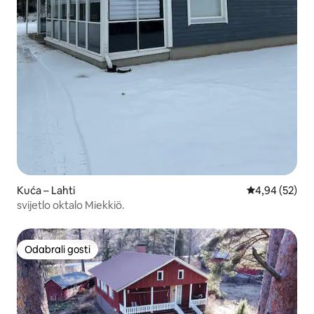
Kuća – Lahti
Prosječna ocje
4,94 (52)
svijetlo oktalo Miekkiö.
Odabrali gosti
Odabrali gosti