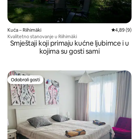
Kuća – Riihimäki
Prosječna ocj
4,89 (9)
Kvalitetno stanovanje u Riihimäki
Smještaji koji primaju kućne ljubimce i u
kojima su gosti sami
Odabrali gosti
Odabrali gosti