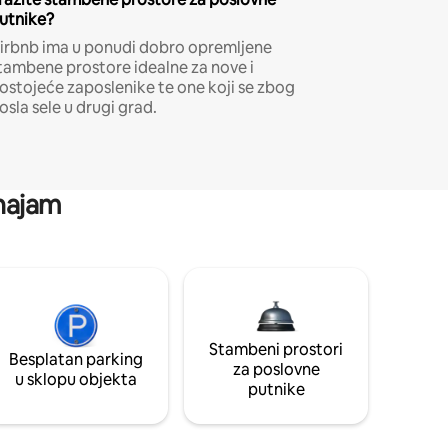
utnike?
irbnb ima u ponudi dobro opremljene
tambene prostore idealne za nove i
ostojeće zaposlenike te one koji se zbog
osla sele u drugi grad.
 najam
Stambeni prostori
Besplatan parking
za poslovne
u sklopu objekta
putnike