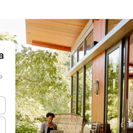
a
ao
dati koristeći se strelicama prema gore i prema dolje, kao i dodirom i