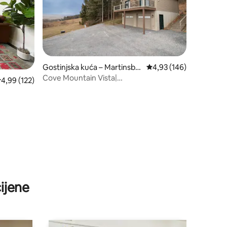
Gostinjska kuća – Martinsbu
Prosječna ocjena: 4,93/
4,93 (146)
rg
Cove Mountain Vista|
rosječna ocjena: 4,99/5, recenzija: 122
4,99 (122)
Roštilj|Spektakularni pogled|Opuštanje
ijene