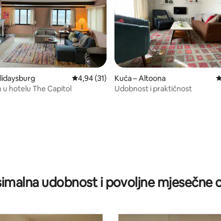
llidaysburg
Prosječna ocjena: 4,94/5, recenzija: 31
4,94 (31)
Kuća – Altoona
P
u hotelu The Capitol
Udobnost i praktičnost
, recenzija: 126
imalna udobnost i povoljne mjesečne c