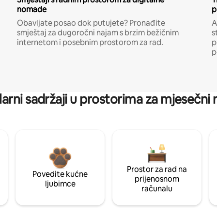
nomade
p
Obavljate posao dok putujete? Pronađite
A
smještaj za dugoročni najam s brzim bežičnim
s
internetom i posebnim prostorom za rad.
p
p
arni sadržaji u prostorima za mjesečni
Prostor za rad na
Povedite kućne
prijenosnom
ljubimce
računalu