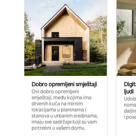
Dobro opremljeni smještaji
Digit
ljudi
Ovi dobro opremljeni
smještaji, među kojima ima
Udobn
drvenih kuća na mirnim
nomad
lokacijama u planinama i
dalji
stanova u urbanim sredinama,
i pos
imaju sve sadržaje koji su vam
potrebni u vašem domu.