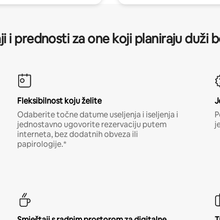
ji i prednosti za one koji planiraju duži 
Fleksibilnost koju želite
J
Odaberite točne datume useljenja i iseljenja i
P
jednostavno ugovorite rezervaciju putem
j
interneta, bez dodatnih obveza ili
papirologije.*
Smještaji s radnim prostorom za digitalne
T