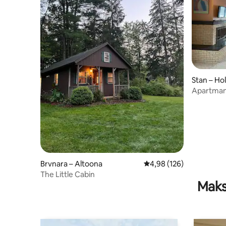
Stan – Ho
Apartman 
Brvnara – Altoona
Prosječna ocjena: 4,98/5
4,98 (126)
The Little Cabin
Maks