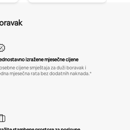
boravak
ednostavno izražene mjesečne cijene
osebne cijene smještaja za duži boravak i
edna mjesečna rata bez dodatnih naknada.*
ražite stambene prostore za poslovne