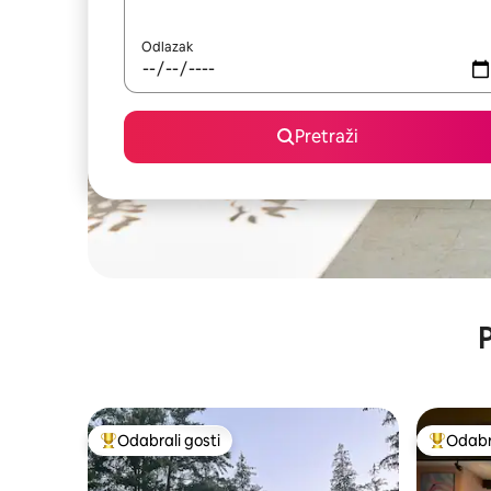
Odlazak
Pretraži
P
Odabrali gosti
Odabra
Među najviše rangiranima s oznakom „Odabrali gosti”
Među naj