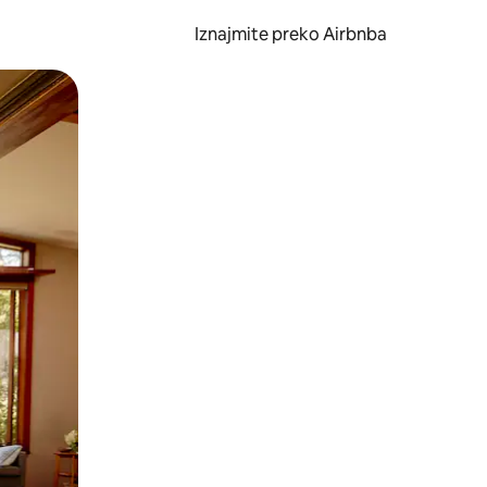
Iznajmite preko Airbnba
li prelaskom prstom po zaslonu.