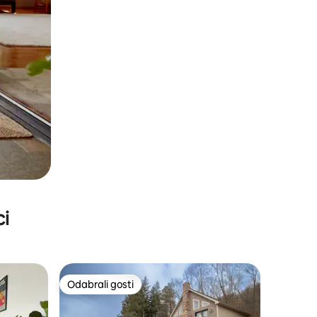
ci
Odabrali gosti
nakom „Odabrali gosti”
Odabrali gosti