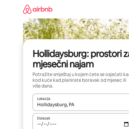
Prijeđi
na
sadržaj
Hollidaysburg: prostori z
mjesečni najam
Potražite smještaj u kojem ćete se osjećati k
kod kuće kad planirate boravak od mjesec ili
više dana.
Lokacija
Kada budu dostupni rezultati, moći ćete ih pregle
Dolazak