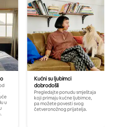
no
Kućni su ljubimci
dobrodošli
 od
,
Pregledajte ponudu smještaja
uće
koji primaju kućne ljubimce,
du u
pa možete povesti svog
u
četveronožnog prijatelja.
.