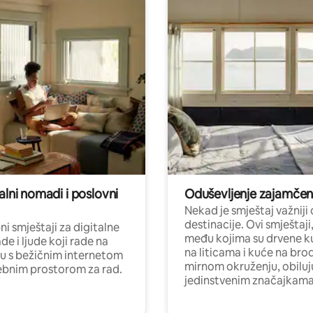
alni nomadi i poslovni
Oduševljenje zajamče
Nekad je smještaj važniji
destinacije. Ovi smještaji
i smještaji za digitalne
među kojima su drvene k
e i ljude koji rade na
na liticama i kuće na bro
nu s bežičnim internetom
mirnom okruženju, obiluj
ebnim prostorom za rad.
jedinstvenim značajkama