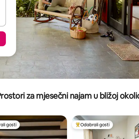
rostori za mjesečni najam u bližoj okoli
li gosti
Odabrali gosti
više rangiranima s oznakom „Odabrali gosti”
Među najviše rangiranima s oz