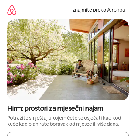
Prijeđi
na
Iznajmite preko Airbnba
sadržaj
Hirm: prostori za mjesečni najam
Potražite smještaj u kojem ćete se osjećati kao kod
kuće kad planirate boravak od mjesec ili više dana.