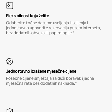
Fleksibilnost koju želite
Odaberite točne datume useljenja i iseljenja i
jednostavno ugovorite rezervaciju putem interneta,
bez dodatnih obveza ili papirologije.*
Jednostavno izražene mjesečne cijene
Posebne cijene smještaja za duži boravak i jedna
mjesečna rata bez dodatnih naknada.*