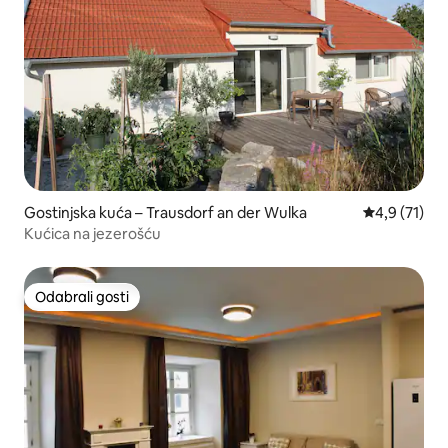
Gostinjska kuća – Trausdorf an der Wulka
Prosječna oc
4,9 (71)
Kućica na jezerošću
Odabrali gosti
Odabrali gosti