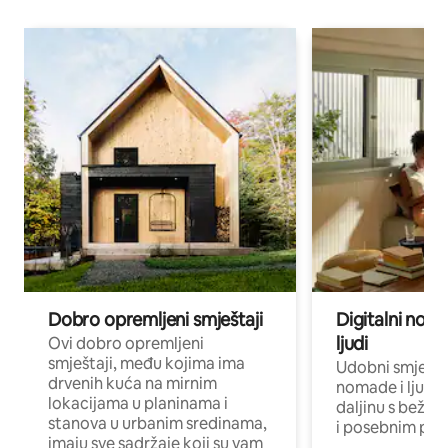
Dobro opremljeni smještaji
Digitalni noma
ljudi
Ovi dobro opremljeni
smještaji, među kojima ima
Udobni smještaj
drvenih kuća na mirnim
nomade i ljude 
lokacijama u planinama i
daljinu s bežič
stanova u urbanim sredinama,
i posebnim pro
imaju sve sadržaje koji su vam