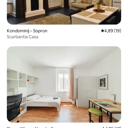
Kondominij – Sopron
Prosječna ocje
4,89 (19)
Scarbantia Casa