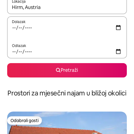
Lokacija
Kada budu dostupni rezultati, moći ćete ih pregledati koristeći
Dolazak
Odlazak
Pretraži
Prostori za mjesečni najam u bližoj okolici
Odabrali gosti
Odabrali gosti