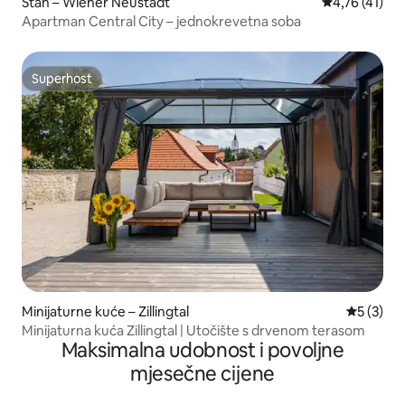
Stan – Wiener Neustadt
Prosječna ocj
4,76 (41)
Apartman Central City – jednokrevetna soba
Superhost
Superhost
Minijaturne kuće – Zillingtal
Prosječna
5 (3)
Minijaturna kuća Zillingtal | Utočište s drvenom terasom
Maksimalna udobnost i povoljne
mjesečne cijene