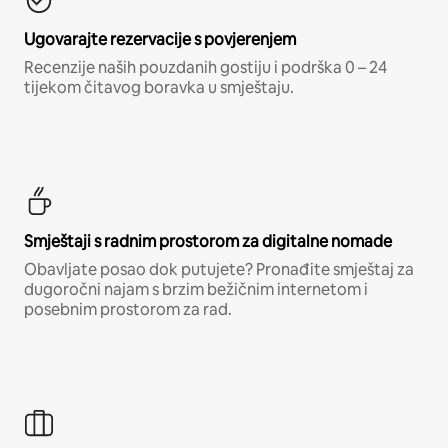
Ugovarajte rezervacije s povjerenjem
Recenzije naših pouzdanih gostiju i podrška 0 – 24
tijekom čitavog boravka u smještaju.
Smještaji s radnim prostorom za digitalne nomade
Obavljate posao dok putujete? Pronađite smještaj za
dugoročni najam s brzim bežičnim internetom i
posebnim prostorom za rad.