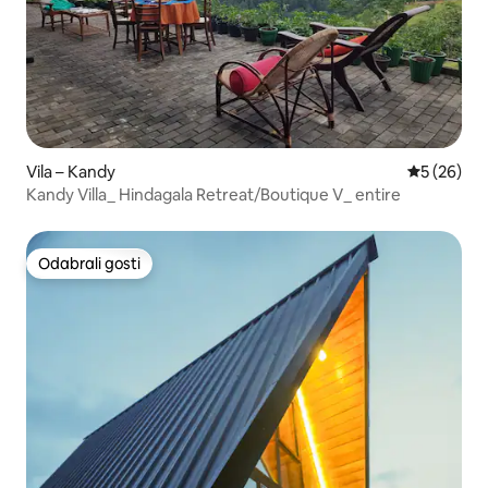
Vila – Kandy
Prosječna o
5 (26)
Kandy Villa_ Hindagala Retreat/Boutique V_ entire
Odabrali gosti
Odabrali gosti