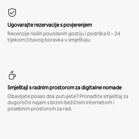
Ugovarajte rezervacije s povjerenjem
Recenzije naših pouzdanih gostiju i podrška 0 – 24
tijekom čitavog boravka u smještaju.
Smještaji s radnim prostorom za digitalne nomade
Obavljate posao dok putujete? Pronađite smještaj za
dugoročni najam s brzim bežičnim internetom i
posebnim prostorom za rad.