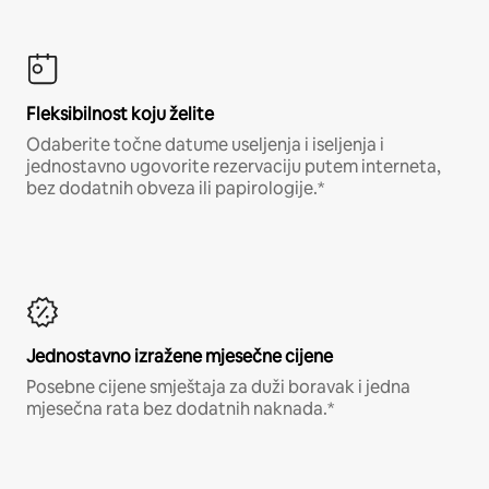
Fleksibilnost koju želite
Odaberite točne datume useljenja i iseljenja i
jednostavno ugovorite rezervaciju putem interneta,
bez dodatnih obveza ili papirologije.*
Jednostavno izražene mjesečne cijene
Posebne cijene smještaja za duži boravak i jedna
mjesečna rata bez dodatnih naknada.*