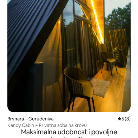
Brvnara – Gurudeniya
Prosječna
5 (8)
Kandy Cabin ~ Privatna soba na krovu
Maksimalna udobnost i povoljne