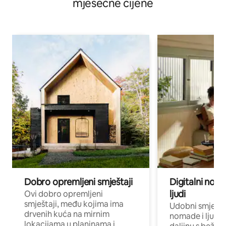
mjesečne cijene
Dobro opremljeni smještaji
Digitalni noma
ljudi
Ovi dobro opremljeni
smještaji, među kojima ima
Udobni smještaj
drvenih kuća na mirnim
nomade i ljude 
lokacijama u planinama i