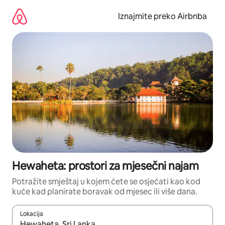
Prijeđi
na
Iznajmite preko Airbnba
sadržaj
Hewaheta: prostori za mjesečni najam
Potražite smještaj u kojem ćete se osjećati kao kod
kuće kad planirate boravak od mjesec ili više dana.
Lokacija
Kada budu dostupni rezultati, moći ćete ih pregledati koristeći