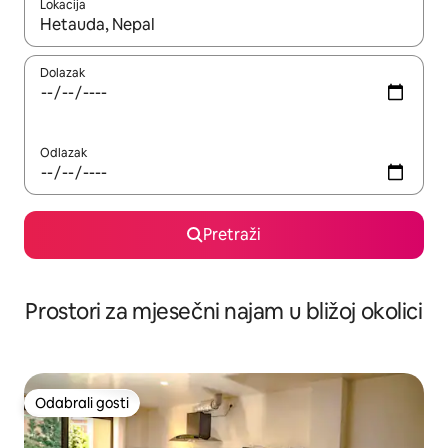
Lokacija
Kada budu dostupni rezultati, moći ćete ih pregledati koristeći
Dolazak
Odlazak
Pretraži
Prostori za mjesečni najam u bližoj okolici
Odabrali gosti
Odabrali gosti