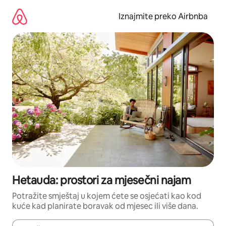
Prijeđi
na
Iznajmite preko Airbnba
sadržaj
Hetauda: prostori za mjesečni najam
Potražite smještaj u kojem ćete se osjećati kao kod
kuće kad planirate boravak od mjesec ili više dana.