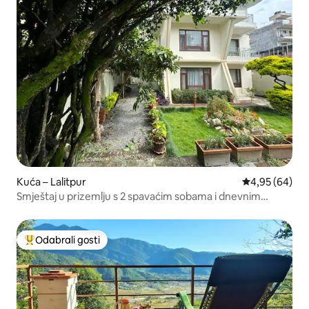
Kuća – Lalitpur
Prosječna ocje
4,95 (64)
Smještaj u prizemlju s 2 spavaćim sobama i dnevnim
boravkom | Pogled na vrt i parkirno mjesto
Odabrali gosti
Među najviše rangiranima s oznakom „Odabrali gosti”