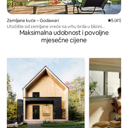
Zemljane kuće – Godawari
Prosječna 
5 (41)
Utočište od zemljane vreće na vrhu brda u blizini
Maksimalna udobnost i povoljne
Katmandua
mjesečne cijene