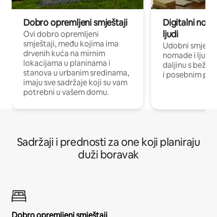
Dobro opremljeni smještaji
Digitalni noma
ljudi
Ovi dobro opremljeni
smještaji, među kojima ima
Udobni smještaj
drvenih kuća na mirnim
nomade i ljude 
lokacijama u planinama i
daljinu s bežič
stanova u urbanim sredinama,
i posebnim pro
imaju sve sadržaje koji su vam
potrebni u vašem domu.
Sadržaji i prednosti za one koji planiraju
duži boravak
Dobro opremljeni smještaji