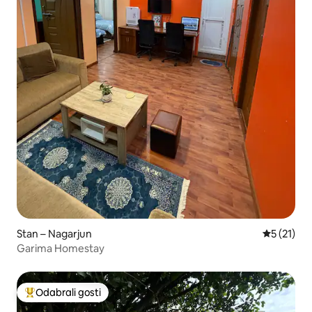
Stan – Nagarjun
Prosječna 
5 (21)
Garima Homestay
Odabrali gosti
Među najviše rangiranima s oznakom „Odabrali gosti”